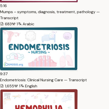
5:16
Mumps – symptoms, diagnosis, treatment, pathology —
Transcript
683
1
Arabic
9:37
Endometriosis: Clinical Nursing Care — Transcript
1,655
1
English