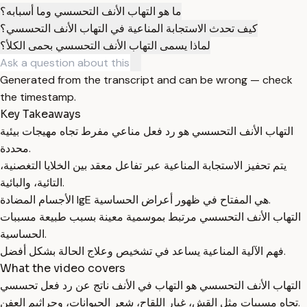
ما هو التهاب الأنف التحسسي وما أسبابه؟
كيف تحدث الاستجابة المناعية في التهاب الأنف التحسسي؟
لماذا يسمى التهاب الأنف التحسسي بحمى الكلأ؟
Generated from the transcript and can be wrong — check
the timestamp.
Key Takeaways
التهاب الأنف التحسسي هو رد فعل مناعي مفرط تجاه مهيجات بيئية
محددة.
يتم تحفيز الاستجابة المناعية عبر تفاعل معقد بين الخلايا التغصنية،
التائية، والبائية.
الأجسام المضادة IgE هي المفتاح في ظهور أعراض الحساسية.
التهاب الأنف التحسسي مرتبط بموسمية معينة بسبب طبيعة مسببات
الحساسية.
فهم الآلية المناعية يساعد في تشخيص وعلاج الحالة بشكل أفضل.
What the video covers
التهاب الأنف التحسسي هو التهاب في الأنف ناتج عن رد فعل تحسسي
تجاه مسببات مثل القش، غبار اللقاح، شعر الحيوانات، وجراثيم العفن.