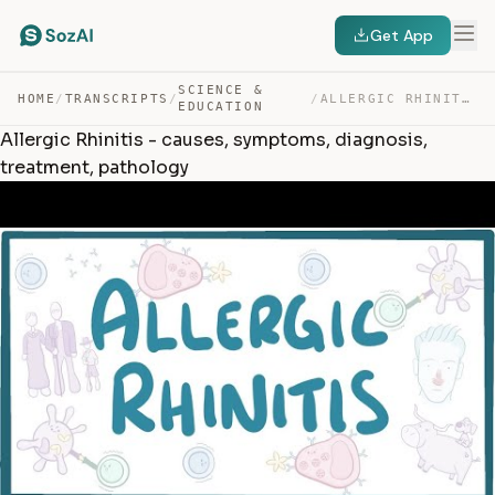
Get App
SCIENCE &
HOME
/
TRANSCRIPTS
/
/
ALLERGIC RHINITIS – CAUSES, SYMPTOMS, DIAGNOSIS, TREATM… — TRANSCRIPT
EDUCATION
Allergic Rhinitis - causes, symptoms, diagnosis,
treatment, pathology