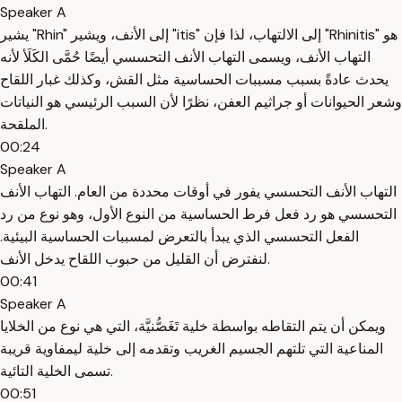
Speaker A
يشير "Rhin" إلى الأنف، ويشير "itis" إلى الالتهاب، لذا فإن "Rhinitis" هو
التهاب الأنف، ويسمى التهاب الأنف التحسسي أيضًا حُمَّى الكَلَأ لأنه
يحدث عادةً بسبب مسببات الحساسية مثل القش، وكذلك غبار اللقاح
وشعر الحيوانات أو جراثيم العفن، نظرًا لأن السبب الرئيسي هو النياتات
الملقحة.
00:24
Speaker A
التهاب الأنف التحسسي يفور في أوقات محددة من العام. التهاب الأنف
التحسسي هو رد فعل فرط الحساسية من النوع الأول، وهو نوع من رد
الفعل التحسسي الذي يبدأ بالتعرض لمسببات الحساسية البيئية.
لنفترض أن القليل من حبوب اللقاح يدخل الأنف.
00:41
Speaker A
ويمكن أن يتم التقاطه بواسطة خلية تَغَصُّنيَّة، التي هي نوع من الخلايا
المناعية التي تلتهم الجسيم الغريب وتقدمه إلى خلية ليمفاوية قريبة
تسمى الخلية التائية.
00:51