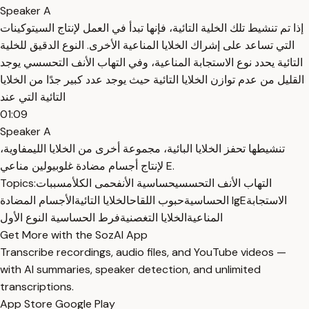
Speaker A
إذا تم تنشيط تلك الخلية التائية، فإنها تبدأ في العمل لإنتاج السيتوكينات
التي تساعد على إشراك الخلايا المناعية الأخرى. النوع الدقيق للخلية
التائية يحدد نوع الاستجابة المناعية، وفي التهاب الأنف التحسسي يوجد
القليل من عدم توازن الخلايا التائية حيث يوجد عدد كبير جدًا من الخلايا
التائية التي عند
01:09
Speaker A
تنشيطها تحفز الخلايا البائية، مجموعة أخرى من الخلايا الليمفاوية،
لإنتاج أجسام مضادة غلوبيولين مناعي E.
Topics:
مسببات
حمى الكلأ
حساسية الأنف
التهاب الأنف التحسسي
الاستجابة
الأجسام المضادة IgE
الحساسية
حبوب اللقاح
الخلايا التائية
المناعية
الخلايا التغصنية
فرط الحساسية النوع الأول
Get More with the SozAI App
Transcribe recordings, audio files, and YouTube videos —
with AI summaries, speaker detection, and unlimited
transcriptions.
App Store
Google Play