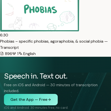
6:30
Phobias – specific phobias, agoraphobia, & social phobia —
Transcript
896
1
English
Speech in. Text out.
Free on iOS and Android — 30 minutes of transcription
included.
Get the App — Free
iOS and Android. 30 minutes free, no card.