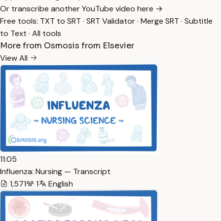
Or transcribe another YouTube video here →
Free tools:
TXT to SRT
·
SRT Validator
·
Merge SRT
·
Subtitle
to Text
·
All tools
More from Osmosis from Elsevier
View All
11:05
Influenza: Nursing — Transcript
1,571
1
English