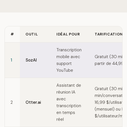
#
OUTIL
IDÉAL POUR
TARIFICATION
Quick comparison of Krisp alternatives
Transcription
mobile avec
Gratuit (30 min/
1
SozAI
support
partir de 44,99 
YouTube
Assistant de
Gratuit (30 min
réunion IA
min/conversation
avec
2
Otter.ai
16,99 $/utilisat
transcription
(mensuel) ou 8,
en temps
$/utilisateur/moi
réel