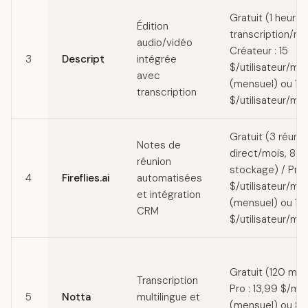
Gratuit (1 heure 
Édition
transcription/mo
audio/vidéo
Créateur : 15
3
Descript
intégrée
$/utilisateur/mo
avec
(mensuel) ou 12
transcription
$/utilisateur/moi
Gratuit (3 réuni
Notes de
direct/mois, 80
réunion
stockage) / Pro :
4
Fireflies.ai
automatisées
$/utilisateur/mo
et intégration
(mensuel) ou 10
CRM
$/utilisateur/moi
Gratuit (120 min
Transcription
Pro : 13,99 $/mo
5
Notta
multilingue et
(mensuel) ou 8,