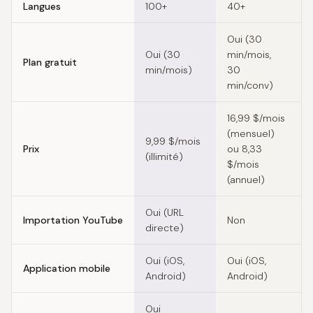
Langues
100+
40+
Oui (30
Oui (30
min/mois,
O
Plan gratuit
min/mois)
30
min/conv)
16,99 $/mois
(mensuel)
9,99 $/mois
Prix
ou 8,33
(illimité)
$/mois
(annuel)
Oui (URL
Importation YouTube
Non
directe)
Oui (iOS,
Oui (iOS,
Application mobile
Android)
Android)
Oui