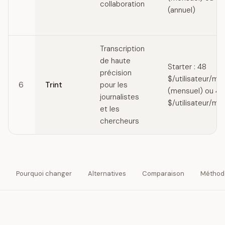
collaboration
(annuel)
Transcription
de haute
Starter : 48
précision
$/utilisateur/mo
6
Trint
pour les
(mensuel) ou 4
journalistes
$/utilisateur/moi
et les
chercheurs
Pourquoi changer
Alternatives
Comparaison
Méthod