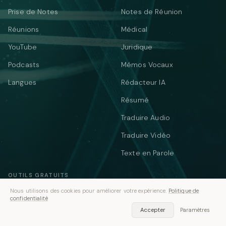
Prise de Notes
Notes de Réunion
Réunions
Médical
YouTube
Juridique
Podcasts
Mémos Vocaux
Langues
Rédacteur IA
Résumé
Traduire Audio
Traduire Vidéo
Texte en Parole
OUTILS GRATUITS
Nous utilisons des cookies pour améliorer votre expérience.
Politique de
YOUTUBE ET SOUS-TITRES
CONVERTIR DES SOUS-TITRES
confidentialité
Convertisseur de sous-
Transcription YouTube
Accepter
Paramètres
titres