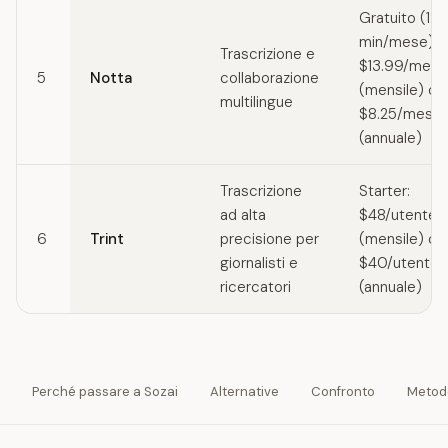
Gratuito (12
min/mese) / 
Trascrizione e
$13.99/mese
5
Notta
collaborazione
(mensile) o
multilingue
$8.25/mese
(annuale)
Trascrizione
Starter:
ad alta
$48/utente
6
Trint
precisione per
(mensile) o
giornalisti e
$40/utente
ricercatori
(annuale)
Perché passare a Sozai
Alternative
Confronto
Metod