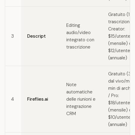
Gratuito (1 or
trascrizione
Editing
Creator:
audio/video
3
Descript
$15/utente/
integrato con
(mensile) o
trascrizione
$12/utente/
(annuale)
Gratuito (3 ri
dal vivo/me
Note
min di archiv
automatiche
/ Pro:
4
Fireflies.ai
delle riunioni e
$18/utente/
integrazione
(mensile) o
CRM
$10/utente/
(annuale)