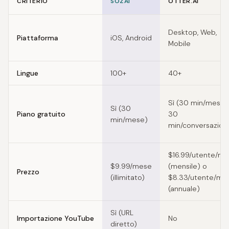
CRITERIO
SOZAI
OTTER.AI
Feature comparison of Krisp alternatives
Desktop, Web,
Piattaforma
iOS, Android
Mobile
Lingue
100+
40+
Sì (30 min/mese,
Sì (30
Piano gratuito
30
min/mese)
min/conversazion
$16.99/utente/m
$9.99/mese
(mensile) o
Prezzo
(illimitato)
$8.33/utente/me
(annuale)
Sì (URL
Importazione YouTube
No
diretto)