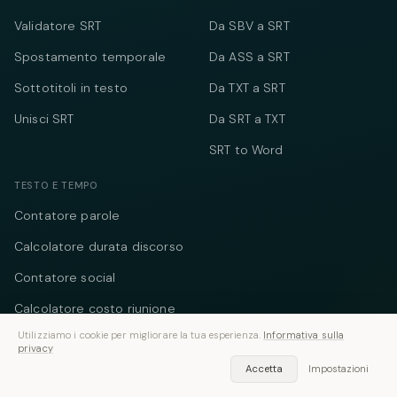
Validatore SRT
Da SBV a SRT
Spostamento temporale
Da ASS a SRT
Sottotitoli in testo
Da TXT a SRT
Unisci SRT
Da SRT a TXT
SRT to Word
TESTO E TEMPO
Contatore parole
Calcolatore durata discorso
Contatore social
Calcolatore costo riunione
Utilizziamo i cookie per migliorare la tua esperienza.
Informativa sulla
Timer online
privacy
Convertitore timecode
Accetta
Impostazioni