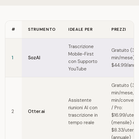
#
STRUMENTO
IDEALE PER
PREZZI
Quick comparison of Krisp alternatives
Trascrizione
Gratuito (30
Mobile-First
1
SozAI
min/mese) /
con Supporto
$44.99/anno
YouTube
Gratuito (30
min/mese, 3
Assistente
min/convers
riunioni AI con
/ Pro:
2
Otter.ai
trascrizione in
$16.99/uten
tempo reale
(mensile) o
$8.33/utent
(annuale)