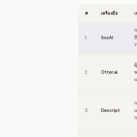
#
เครื่องมือ
เ
Quick comparison of Krisp
ก
1
SozAI
ถ
Y
ผ
2
Otter.ai
พ
แ
ก
3
Descript
แ
ก