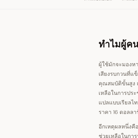
ทำไมผู้ค
ผู้ใช้มักจะมองห
เสียงรบกวนที่แข
คุณสมบัติขั้นสูง
แ
เหลือในการประชุ
แปลแบบเรียลไทม
ราคา 16 ดอลลาร์
อีกเหตุผลหนึ่งคื
ช่วยเหลือในการป