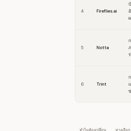
บ
4
Fireflies.ai
อ
ผ
ก
5
Notta
ภ
ร
ก
6
Trint
แ
ข
ทำไมต้องเปลี่ยน
ทางเลือก