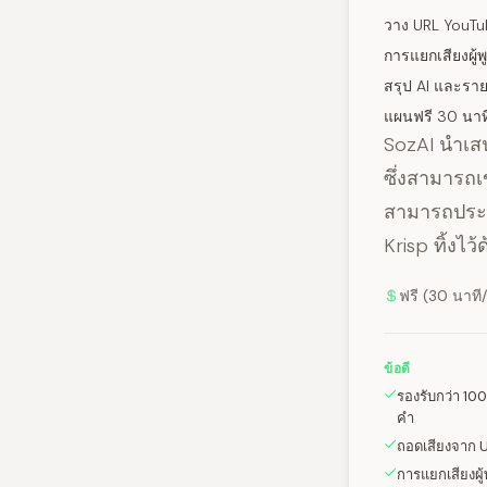
วาง URL YouTu
การแยกเสียงผู้
สรุป AI และราย
แผนฟรี 30 นาที
SozAI นำเสน
ซึ่งสามารถ
สามารถประมว
Krisp ทิ้งไ
ฟรี (30 นาที/
ข้อดี
รองรับกว่า 1
คำ
ถอดเสียงจาก 
การแยกเสียงผู้พ