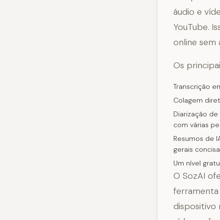
áudio e víd
YouTube. Is
online sem 
Os principa
Transcrição e
Colagem diret
Diarização de
com várias pe
Resumos de IA
gerais concis
Um nível grat
O SozAI ofe
ferramenta 
dispositivo