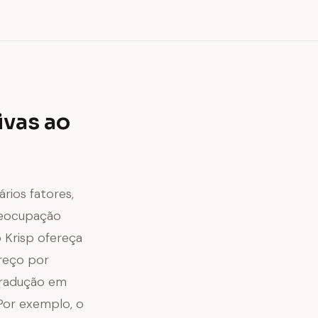
ivas ao
rios fatores,
reocupação
 Krisp ofereça
preço por
tradução em
Por exemplo, o