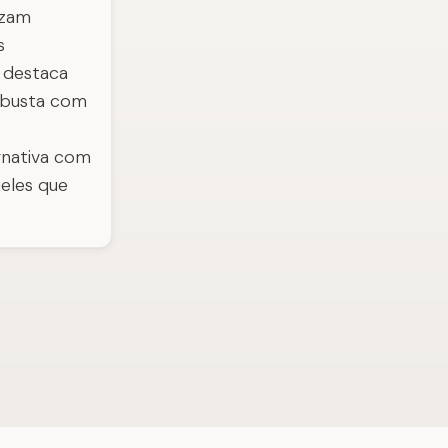
izam
s
 destaca
robusta com
rnativa com
ueles que