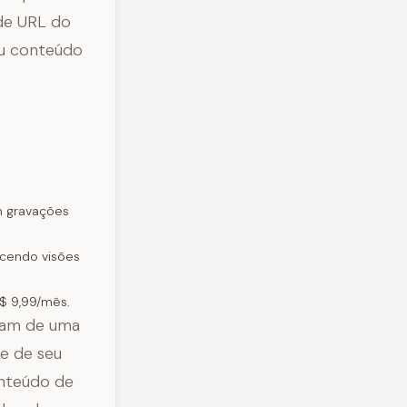
 de URL do
ou conteúdo
em gravações
ecendo visões
S$ 9,99/mês.
isam de uma
te de seu
onteúdo de