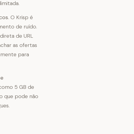
imitada.
icos
. O Krisp é
mento de ruído.
 direta de URL
char as ofertas
almente para
de
, como 5 GB de
 o que pode não
ues.