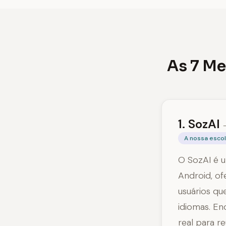
As 7 Me
1. SozAI
A nossa esco
O SozAI é u
Android, of
usuários qu
idiomas. E
real para r