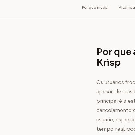
Por que mudar
Alternat
Por que 
Krisp
Os usuários fre
apesar de suas
principal é a
es
cancelamento de
usuário, espec
tempo real, pod