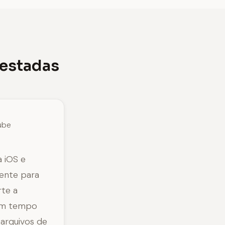
Testadas
ube
a iOS e
mente para
rte a
 em tempo
 arquivos de