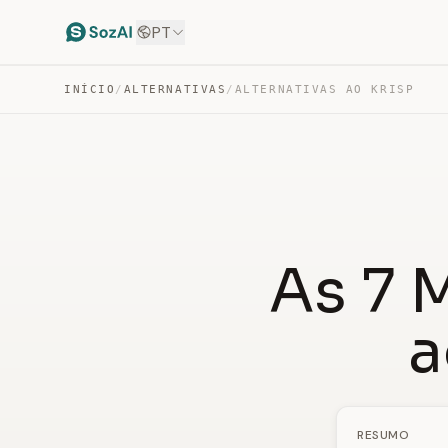
PT
INÍCIO
/
ALTERNATIVAS
/
ALTERNATIVAS AO KRISP
As 7 
a
RESUMO