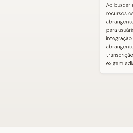
Ao buscar a
recursos e
abrangente
para usuár
integração
abrangente
transcriçã
exigem edi