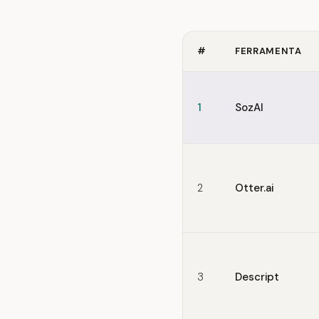
#
FERRAMENTA
Quick comparison of Krisp
1
SozAI
2
Otter.ai
3
Descript