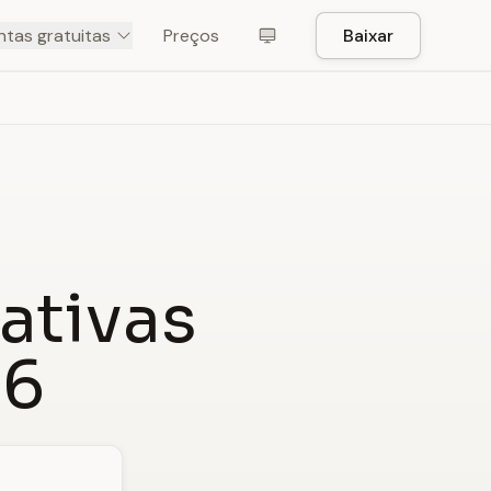
tas gratuitas
Preços
Baixar
ativas
26