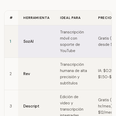
#
HERRAMIENTA
IDEAL PARA
PRECIOS
Quick comparison of Whisper alternatives
Transcripción
móvil con
Gratis (3
1
SozAI
soporte de
desde $4
YouTube
Transcripción
humana de alta
IA: $0.25
2
Rev
precisión y
$1.50-$3.
subtítulos
Edición de
Gratis (1
video y
3
Descript
hr/mes)Cr
transcripción
$12/mes (
integradas