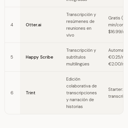
Transcripción y
Gratis (3
resúmenes de
4
Otter.ai
min/conve
reuniones en
$16.99/m
vivo
Transcripción y
Automatiz
5
Happy Scribe
subtítulos
€0.25/mi
multilingües
€2.00/mi
Edición
colaborativa de
Starter: 
6
Trint
transcripciones
transcrip
y narración de
historias