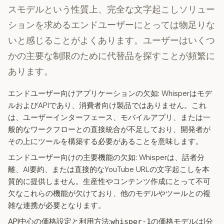
スモデルという性質上、完全な文字起こしソリュー
ションを求めるエンドユーザーにとっては物足りな
いと感じることがよくあります。ユーザーはいくつ
かの主要な制限のために代替品を探すことが頻繁に
あります。
エンドユーザー向けアプリケーションの欠如:
Whisperはモデ
ルおよびAPIであり、消費者向け製品ではありません。これ
は、ユーザーインターフェース、モバイルアプリ、または一
般的なワークフローとの直接統合が不足しており、開発者が
その上にツールを構築する必要があることを意味します。
エンドユーザー向けの主要機能の欠如:
Whisperは、話者分
離、AI要約、または直接的なYouTube URLの文字起こしを本
質的に提供しません。生産性やコンテンツ作成にとって不可
欠なこれらの機能が欠けており、他のモデルやツールとの複
雑な連携が必要となります。
API中心の価格設定と利用方法:
の価格モデルは1分
whisper-1