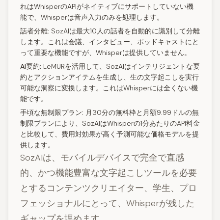
れはWhisperのAPIがネイティブにサポートしていない機
能で、Whisperは音声入力のみを処理します。
話者分離:
SozAIは最大10人の話者を自動的に識別して分離
します。これは会議、インタビュー、ポッドキャストにと
って重要な機能ですが、Whisperは提供していません。
AI要約:
LeMURを活用して、SozAIはインテリジェントな要
約とアクションアイテムを生成し、生の文字起こしを実行
可能な洞察に変換します。これはWhisperには全くない機
能です。
手頃な無制限プラン:
月30分の無料枠と月額9.99ドルの無
制限プランにより、SozAIはWhisperの1分あたりのAPI料金
と比較して、費用対効果が高く予測可能な価格モデルを提
供します。
SozAIは、モバイルデバイスで完全で直感
的、かつ機能豊富な文字起こしツールを必要
とするコンテンツクリエイター、学生、プロ
フェッショナルにとって、Whisperが残した
ギャップを埋めます。