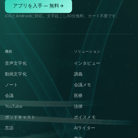
アプリを入手 — 無料
iOSとAndroidに対応。文字起こし30分無料、カード不要です。
機能
ソリューション
音声文字化
インタビュー
動画文字化
講義
ノート
会議メモ
会議
医療
YouTube
法律
ポッドキャスト
ボイスメモ
言語
AIライター