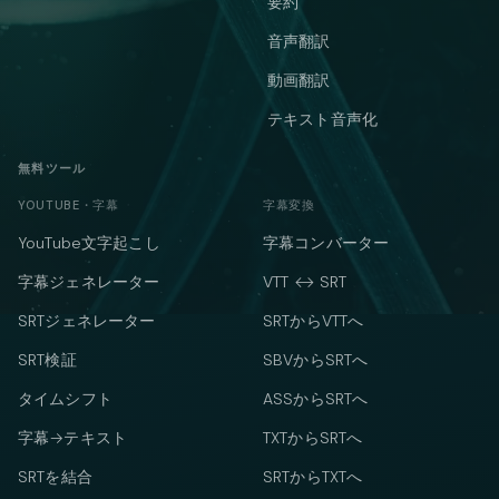
要約
音声翻訳
動画翻訳
テキスト音声化
無料ツール
YOUTUBE・字幕
字幕変換
YouTube文字起こし
字幕コンバーター
字幕ジェネレーター
VTT ↔ SRT
SRTジェネレーター
SRTからVTTへ
SRT検証
SBVからSRTへ
タイムシフト
ASSからSRTへ
字幕→テキスト
TXTからSRTへ
SRTを結合
SRTからTXTへ