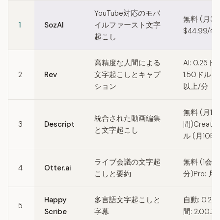
Quick comparison of Whisper alternatives
YouTube対応のモバ
無料 (月30
1
SozAI
イルファースト文字
$44.99/
起こし
高精度な人間による
AI: 0.25
2
Rev
文字起こしとキャプ
1.50ドル～
ション
以上/分
無料 (月1時
統合された動画編集
3
Descript
間)Creato
と文字起こし
ル (月10時
ライブ会議の文字起
無料 (1会
4
Otter.ai
こしと要約
分)Pro: 月
Happy
多言語文字起こしと
自動: 0.2
5
Scribe
字幕
間: 2.00