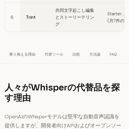
共同文字起こし編集
Starter:
6
Trint
とストーリーテリン
(月7件の
グ
乗り換える理由
代替ツール
比較
方法論
FAQ
人々がWhisperの代替品を探
す理由
OpenAIのWhisperモデルは堅牢な自動音声認識を
提供しますが、開発者向けAPIおよびオープンソー