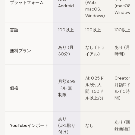
プラットフォーム
(Web,
Android
(macOS,
macOS,
Windows)
Windows)
言語
100以上
100以上
100以上
あり (月
なし (トラ
あり (月1
無料プラン
30分)
イアル)
時間)
AI: 0.25ド
Creator:
月額9.99
ル/分; 人
月額12ド
価格
ドル 無
間: 1.50ド
ル (10時
制限
ル以上/分
間)
あり
あり (画面
YouTubeインポート
(URL貼り
なし
録画経由)
付け)