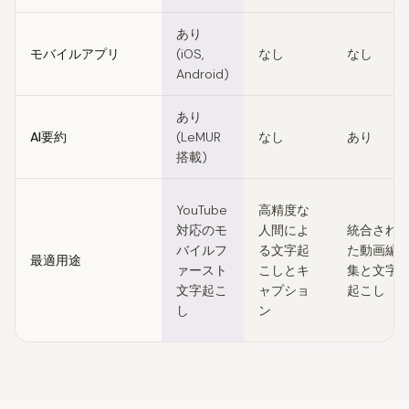
あり
モバイルアプリ
(iOS,
なし
なし
Android)
あり
AI要約
(LeMUR
なし
あり
搭載)
YouTube
高精度な
対応のモ
人間によ
統合され
バイルフ
る文字起
た動画編
最適用途
ァースト
こしとキ
集と文字
文字起こ
ャプショ
起こし
し
ン