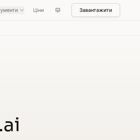
рументи
Ціни
Завантажити
.ai