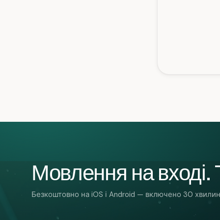
Мовлення на вході. Т
Безкоштовно на iOS і Android — включено 30 хвилин