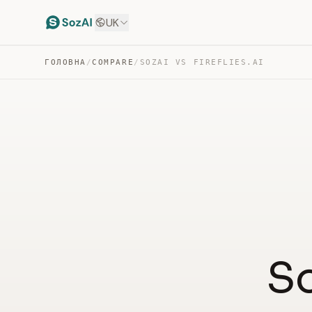
UK
ГОЛОВНА
/
COMPARE
/
SOZAI VS FIREFLIES.AI
So