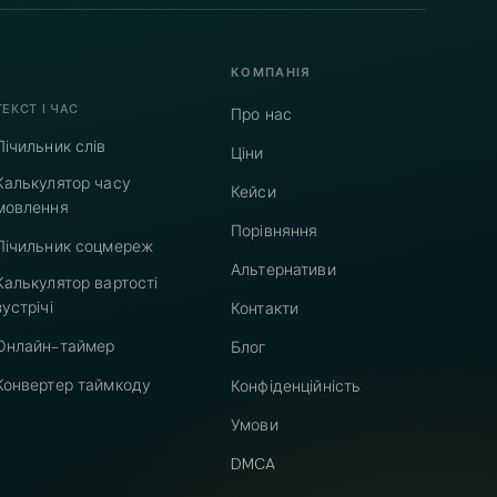
КОМПАНІЯ
ТЕКСТ І ЧАС
Про нас
Лічильник слів
Ціни
Калькулятор часу
Кейси
мовлення
Порівняння
Лічильник соцмереж
Альтернативи
Калькулятор вартості
зустрічі
Контакти
Онлайн-таймер
Блог
Конвертер таймкоду
Конфіденційність
Умови
DMCA