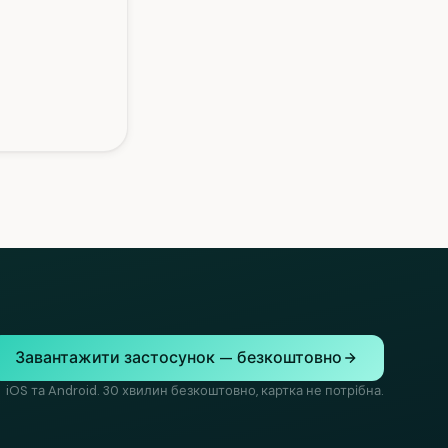
Завантажити застосунок — безкоштовно
iOS та Android. 30 хвилин безкоштовно, картка не потрібна.