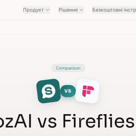
Продукт
Рішення
Безкоштовні інст
Comparison
VS
zAI vs Fireflies