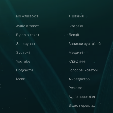
МОЖЛИВОСТІ
РІШЕННЯ
Аудіо в текст
Інтерв'ю
Відео в текст
Лекції
Записувач
Записки зустрічей
Зустрічі
Медичні
YouTube
Юридичні
Подкасти
Голосові нотатки
Мови
AI-редактор
Резюме
Аудіо переклад
Відео переклад