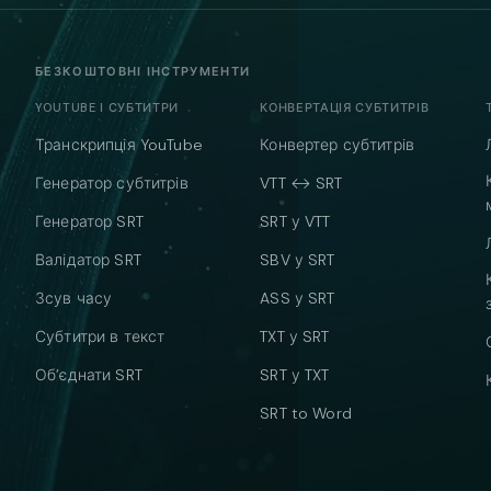
БЕЗКОШТОВНІ ІНСТРУМЕНТИ
YOUTUBE І СУБТИТРИ
КОНВЕРТАЦІЯ СУБТИТРІВ
Транскрипція YouTube
Конвертер субтитрів
Генератор субтитрів
VTT ↔ SRT
Генератор SRT
SRT у VTT
Валідатор SRT
SBV у SRT
Зсув часу
ASS у SRT
Субтитри в текст
TXT у SRT
Об’єднати SRT
SRT у TXT
SRT to Word