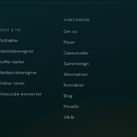
VIRKSOMHED
TEKST & TID
Om os
Ordtæller
Priser
Taletidsberegner
Casestudier
SoMe-tæller
Sammenlign
Mødeprisberegner
Alternativer
Online-timer
Kontakter
Timecode-konverter
Blog
Privatliv
Vilkår