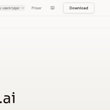
s værktøjer
Priser
Download
.ai