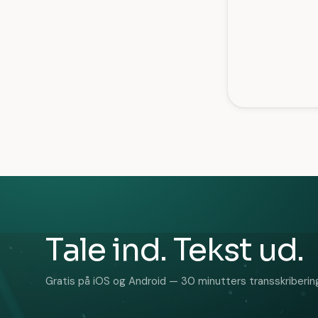
Tale ind. Tekst ud.
Gratis på iOS og Android — 30 minutters transskribering