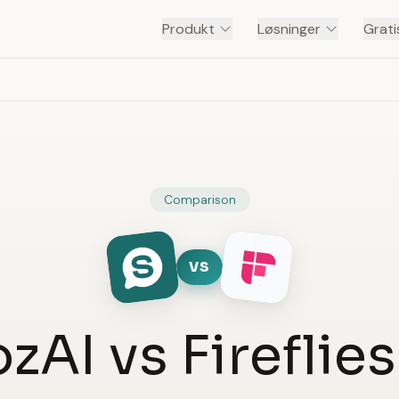
Produkt
Løsninger
Grati
Comparison
VS
zAI vs Fireflies