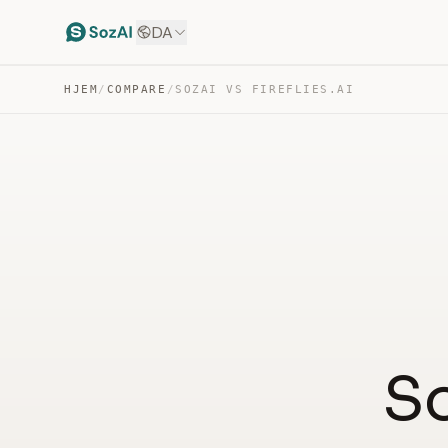
DA
HJEM
/
COMPARE
/
SOZAI VS FIREFLIES.AI
So