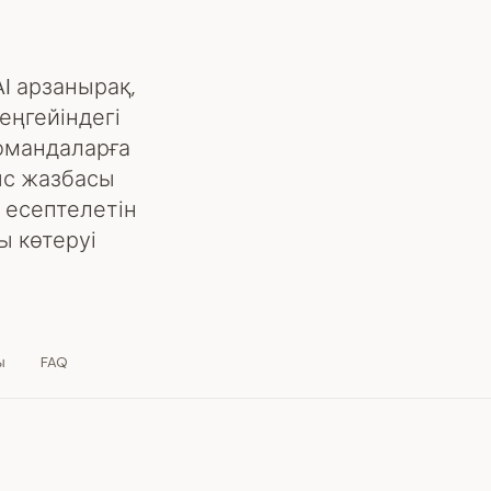
I арзанырақ,
еңгейіндегі
командаларға
ыс жазбасы
 есептелетін
ы көтеруі
ы
FAQ