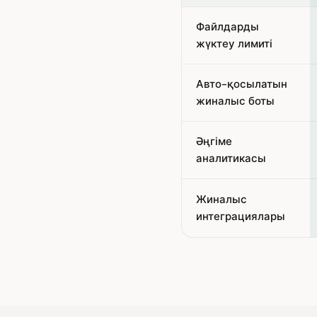
Файлдарды
жүктеу лимиті
Авто-қосылатын
жиналыс боты
Әңгіме
аналитикасы
Жиналыс
интеграциялары