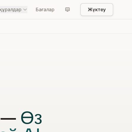
 құралдар
Бағалар
Жүктеу
i —
Өз