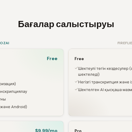
Бағалар салыстыруы
SOZAI
FIREFLI
Free
Free
Шектеулі тегін кездесулер 
шектеледі)
Негізгі транскрипция және і
ризация)
Шектелген AI қысқаша мазм
анскрипциялау
ұны
және Android)
$9.99/mo
Pro