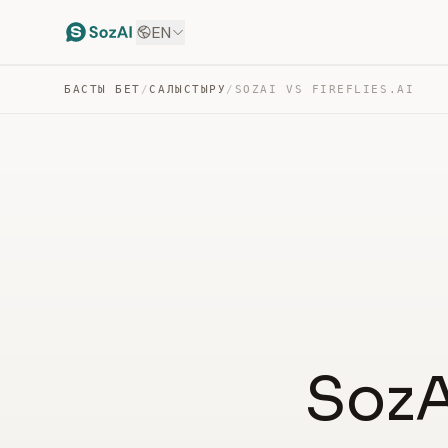
EN
БАСТЫ БЕТ
/
САЛЫСТЫРУ
/
SOZAI VS FIREFLIES.AI
SozAI