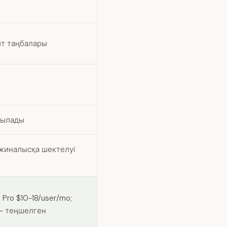
ыт таңбалары
сылады
 жиналысқа шектелуі
ro $10-18/user/mo;
e — теңшелген