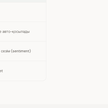
ке авто-қосылады
сезім (sentiment)
et