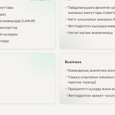
инуттары
Пайдаланушыға арналған ше
жиналыс минуттары (пакет
дық
Авто-қосылатын жиналыс 
ша мазмұндар (LeMUR)
Жетілдірілген қысқаша маз
 экспорттау
Негізгі әңгіме аналитикасы
ік қолдауы
қолдау
Business
Командалық аналитика және
Ұзаққа созылатын жиналыст
пакетке тәуелді)
Приоритетті қолдау және и
Жетілдірілген әрекет-жосп