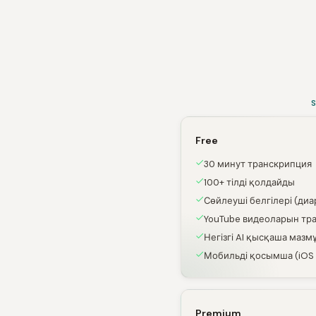
Free
30 минут транскрипция
100+ тілді қолдайды
Сөйлеуші белгілері (диа
YouTube видеоларын тр
Негізгі AI қысқаша мазм
Мобильді қосымша (iOS 
Premium