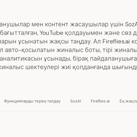
анушылар мен контент жасаушылар үшін SozA
бағытталған, YouTube қолдауымен және сөз д
арын ұсынатын жақсы таңдау. Ал Fireflies.ai 
ол авто-қосылатын жиналыс боты, тірі жинал
 аналитикасын ұсынады, бірақ пайдаланушыға
жиналыс шектеулері жиі қолданғанда шығынд
Функцияларды терең талдау
SozAI
Fireflies.ai
Ең жақс