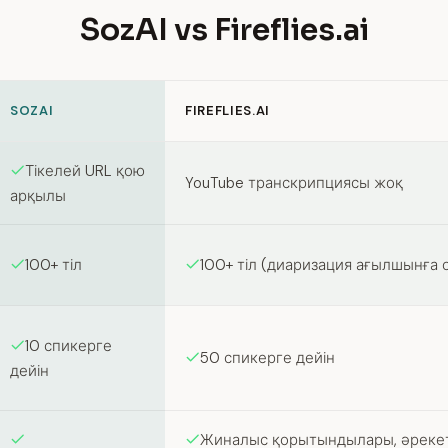
SozAI vs Fireflies.ai
SOZAI
FIREFLIES.AI
n SozAI and Fireflies.ai
Тікелей URL қою
YouTube транскрипциясы жоқ
арқылы
100+ тіл
100+ тіл (диаризация ағылшынға
10 спикерге
50 спикерге дейін
дейін
Жиналыс қорытындылары, әреке