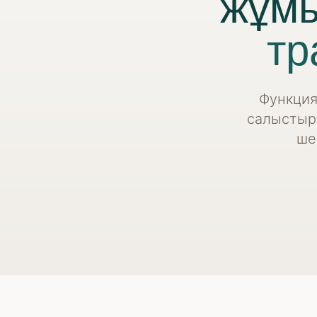
жұмы
тр
Функция
салыстыры
ше