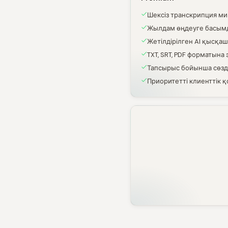
Шексіз транскрипция м
Жылдам өңдеуге басым
Жетілдірілген AI қысқа
TXT, SRT, PDF форматына
Тапсырыс бойынша сөзд
Приоритетті клиенттік 