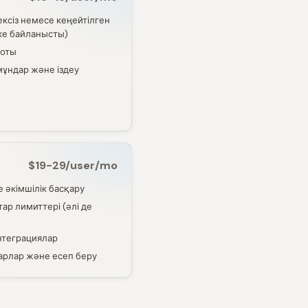
ксіз немесе кеңейтілген
ке байланысты)
боты
мұндар және іздеу
$19-29/user/mo
 әкімшілік басқару
ар лимиттері (әлі де
нтеграциялар
арлар және есеп беру