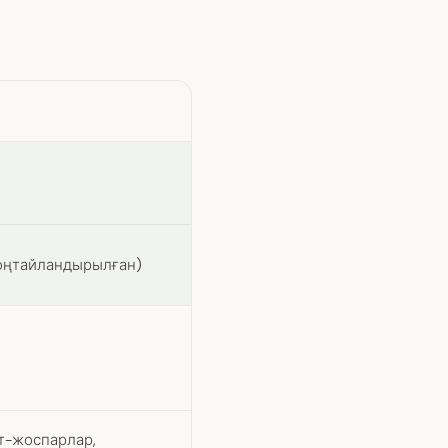
 оңтайландырылған)
т-жоспарлар,