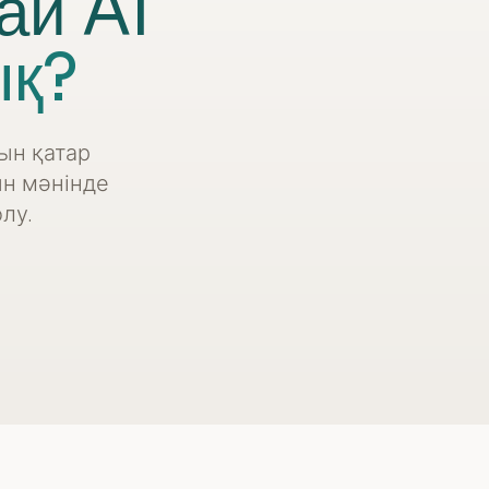
ай AI
ық?
ын қатар
ын мәнінде
лу.