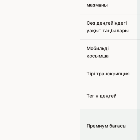
мазмұны
Сөз деңгейіндегі
уақыт таңбалары
Мобильді
қосымша
Тірі транскрипция
Тегін деңгей
Премиум бағасы