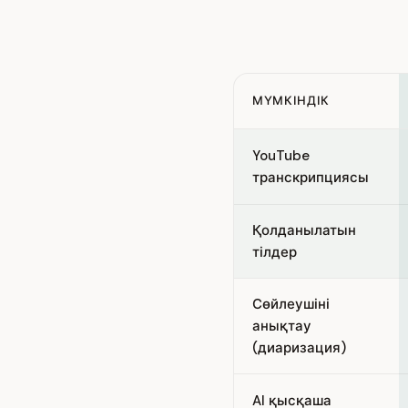
МҮМКІНДІК
Feature comparison betwee
YouTube
транскрипциясы
Қолданылатын
тілдер
Сөйлеушіні
анықтау
(диаризация)
AI қысқаша