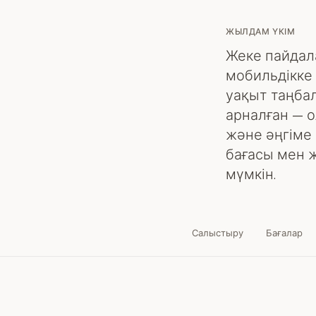
ЖЫЛДАМ ҮКІМ
Жеке пайдал
мобильдікке 
уақыт таңбал
арналған — 
және әңгіме
бағасы мен 
мүмкін.
Салыстыру
Бағалар