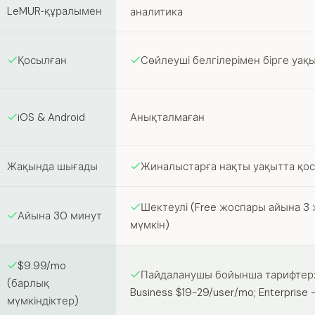
LeMUR‑құралымен
аналитика
Қосылған
Сөйлеуші белгілерімен бірге уақ
iOS & Android
Анықталмаған
Жақында шығады
Жиналыстарға нақты уақытта қо
Шектеулі (Free жоспары айына 3
Айына 30 минут
мүмкін)
$9.99/mo
Пайдаланушы бойынша тарифтер: P
(барлық
Business $19-29/user/mo; Enterpris
мүмкіндіктер)