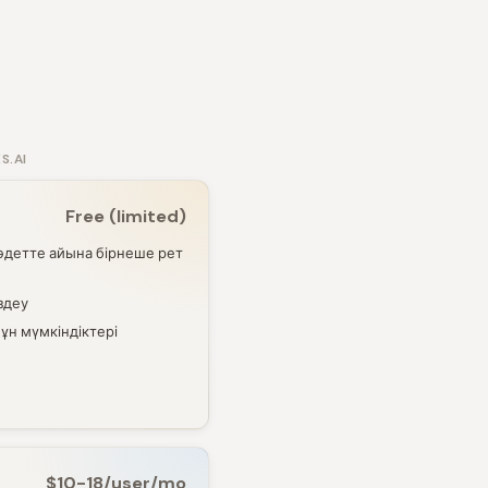
ES.AI
Free (limited)
(әдетте айына бірнеше рет
здеу
ұн мүмкіндіктері
$10-18/user/mo