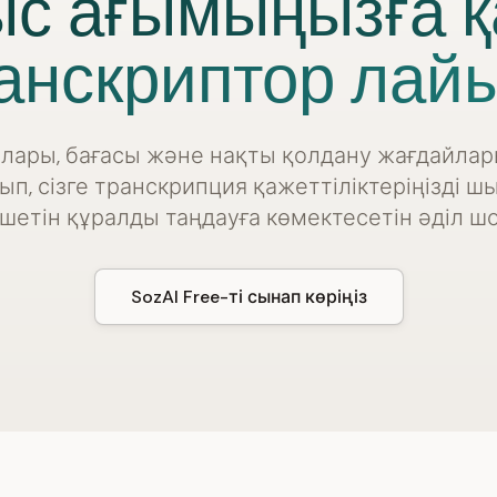
с ағымыңызға қ
анскриптор лай
лары, бағасы және нақты қолдану жағдайлар
п, сізге транскрипция қажеттіліктеріңізді ш
шетін құралды таңдауға көмектесетін әділ шо
SozAI Free-ті сынап көріңіз