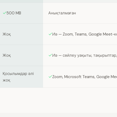
500 MB
Анықталмаған
Жоқ
Иә — Zoom, Teams, Google Meet-
Жоқ
Иә — сөйлеу уақыты, тақырыптар, 
Қосылымдар әлі
Zoom, Microsoft Teams, Google Me
жоқ