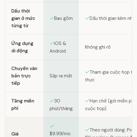
Dấu thời
gian ở mức
Bao gồm
Dấu thời gian kèm nhãn
từng từ
Ứng dụng
iOS &
Không ghi rõ
di động
Android
Chuyển văn
Tham gia cuộc họp the
bản trực
Sắp ra mắt
thực
tiếp
Tầng miễn
30
Hạn chế (gói miễn phí 
phí
phút/tháng
cuộc họp)
Theo người dùng: Pro 
$9.99/mo
Giá