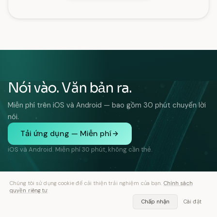
Nói vào. Văn bản ra.
Miễn phí trên iOS và Android — bao gồm 30 phút chuyển lời
nói.
Tải ứng dụng — Miễn phí
iOS và Android. Miễn phí 30 phút, không cần thẻ.
Chúng tôi sử dụng cookie để cải thiện trải nghiệm của bạn.
Chính sách
quyền riêng tư
Chấp nhận
Cài đặt
TÍNH NĂNG
GIẢI PHÁP