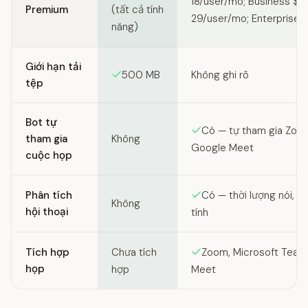
18/user/mo; Business $1
Premium
(tất cả tính
29/user/mo; Enterprise t
năng)
Giới hạn tải
500 MB
Không ghi rõ
tệp
Bot tự
Có — tự tham gia Zoo
tham gia
Không
Google Meet
cuộc họp
Phân tích
Có — thời lượng nói, c
Không
hội thoại
tính
Tích hợp
Chưa tích
Zoom, Microsoft Team
họp
hợp
Meet