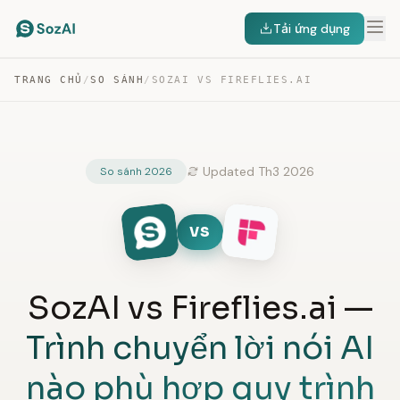
Tải ứng dụng
TRANG CHỦ
/
SO SÁNH
/
SOZAI VS FIREFLIES.AI
Updated Th3 2026
So sánh 2026
VS
SozAI vs Fireflies.ai —
Trình chuyển lời nói AI
nào phù hợp quy trình