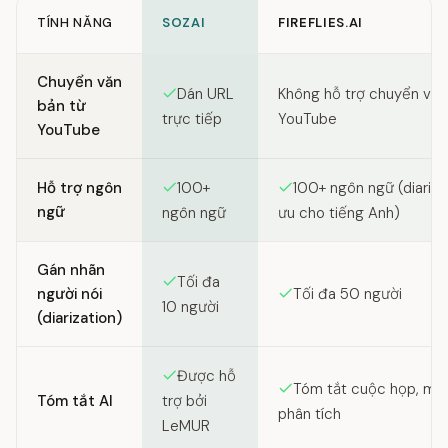
TÍNH NĂNG
SOZAI
FIREFLIES.AI
Feature comparison between SozAI and Fireflies.ai
Chuyển văn
Dán URL
Không hỗ trợ chuyển văn
bản từ
trực tiếp
YouTube
YouTube
Hỗ trợ ngôn
100+
100+ ngôn ngữ (diariza
ngữ
ngôn ngữ
ưu cho tiếng Anh)
Gán nhãn
Tối đa
người nói
Tối đa 50 người
10 người
(diarization)
Được hỗ
Tóm tắt cuộc họp, mụ
Tóm tắt AI
trợ bởi
phân tích
LeMUR