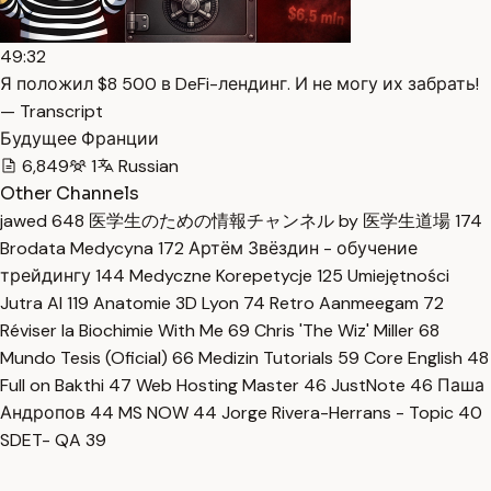
49:32
Я положил $8 500 в DeFi-лендинг. И не могу их забрать!
— Transcript
Будущее Франции
6,849
1
Russian
Other Channels
jawed
648
医学生のための情報チャンネル by 医学生道場
174
Brodata Medycyna
172
Артём Звёздин - обучение
трейдингу
144
Medyczne Korepetycje
125
Umiejętności
Jutra AI
119
Anatomie 3D Lyon
74
Retro Aanmeegam
72
Réviser la Biochimie With Me
69
Chris 'The Wiz' Miller
68
Mundo Tesis (Oficial)
66
Medizin Tutorials
59
Core English
48
Full on Bakthi
47
Web Hosting Master
46
JustNote
46
Паша
Андропов
44
MS NOW
44
Jorge Rivera-Herrans - Topic
40
SDET- QA
39