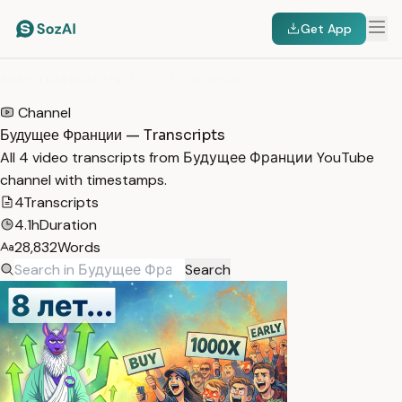
Get App
HOME
/
TRANSCRIPTS
/
БУДУЩЕЕ ФРАНЦИИ
Channel
Будущее Франции — Transcripts
All 4 video transcripts from Будущее Франции YouTube
channel with timestamps.
4
Transcripts
4.1h
Duration
28,832
Words
Search