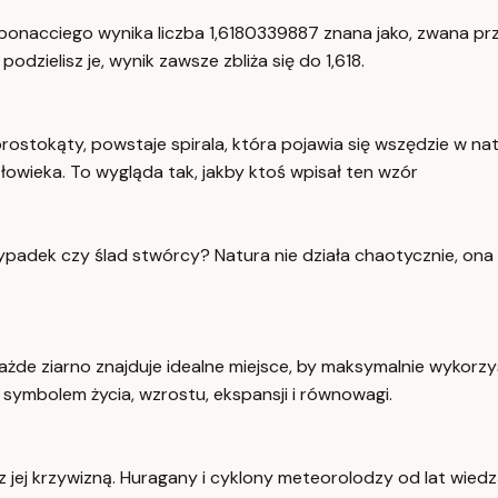
Fibonacciego wynika liczba 1,6180339887 znana jako, zwana pr
odzielisz je, wynik zawsze zbliża się do 1,618.
 prostokąty, powstaje spirala, która pojawia się wszędzie w n
łowieka. To wygląda tak, jakby ktoś wpisał ten wzór
padek czy ślad stwórcy? Natura nie działa chaotycznie, ona d
Każde ziarno znajduje idealne miejsce, by maksymalnie wykorz
m symbolem życia, wzrostu, ekspansji i równowagi.
 jej krzywizną. Huragany i cyklony meteorolodzy od lat wiedzą