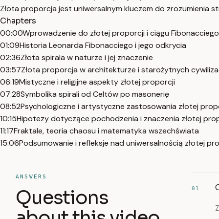
Złota proporcja jest uniwersalnym kluczem do zrozumienia str
Chapters
00:00
Wprowadzenie do złotej proporcji i ciągu Fibonacciego
01:09
Historia Leonarda Fibonacciego i jego odkrycia
02:36
Złota spirala w naturze i jej znaczenie
03:57
Złota proporcja w architekturze i starożytnych cywiliz
06:19
Mistyczne i religijne aspekty złotej proporcji
07:28
Symbolika spirali od Celtów po masonerię
08:52
Psychologiczne i artystyczne zastosowania złotej propo
10:15
Hipotezy dotyczące pochodzenia i znaczenia złotej prop
11:17
Fraktale, teoria chaosu i matematyka wszechświata
15:06
Podsumowanie i refleksje nad uniwersalnością złotej pro
ANSWERS
C
01
Questions
Z
about this video