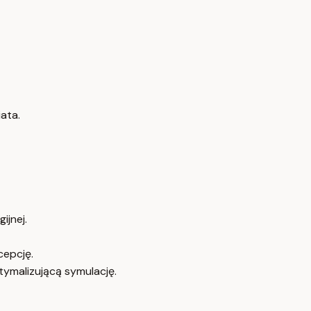
ata.
ijnej.
cepcję.
tymalizującą symulację.