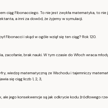
m ciąg Fibonacciego. To nie jest zwykła matematyka, to nie je
ektanta, a inni za dowód, że żyjemy w symulacji.
ł Fibonacci i skąd w ogóle wziął się ten ciąg? Rok 120.
ia, zacofanie, brak nauki. W tym czasie do Włoch wraca młod
cyfry, wiedzę matematyczną ze Wschodu i tajemniczy matematyc
ia się ciąg liczb 1, 2, 3,
ak, ale jego konsekwencje są jak odkrycie kodu źródłowego r