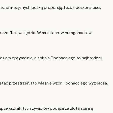
zez starożytnych boską proporcją, liczbą doskonałości,
aturze. Tak, wszędzie. W muszlach, w huraganach, w
ziała optymalnie, a spirala Fibonacciego to najbardziej
ystać przestrzeń. I to właśnie wzór Fibonacciego wyznacza,
, że kształt tych żywiołów podąża za złotą spiralą.