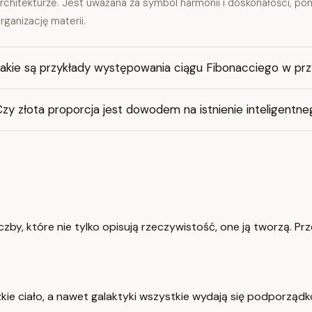
rchitekturze. Jest uważana za symbol harmonii i doskonałości, pon
rganizację materii.
Jakie są przykłady występowania ciągu Fibonacciego w prz
zy złota proporcja jest dowodem na istnienie inteligentn
czby, które nie tylko opisują rzeczywistość, one ją tworzą. Prz
ludzkie ciało, a nawet galaktyki wszystkie wydają się podpor