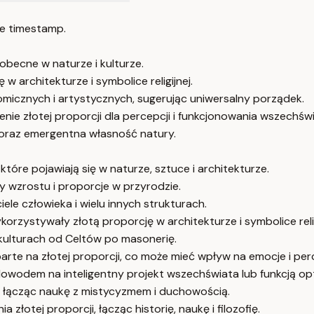
e timestamp.
obecne w naturze i kulturze.
w architekturze i symbolice religijnej.
nomicznych i artystycznych, sugerując uniwersalny porządek.
nie złotej proporcji dla percepcji i funkcjonowania wszechświ
ja oraz emergentna własność natury.
tóre pojawiają się w naturze, sztuce i architekturze.
y wzrostu i proporcje w przyrodzie.
iele człowieka i wielu innych strukturach.
wykorzystywały złotą proporcję w architekturze i symbolice relig
 kulturach od Celtów po masonerię.
arte na złotej proporcji, co może mieć wpływ na emocje i per
dowodem na inteligentny projekt wszechświata lub funkcją op
ch, łącząc naukę z mistycyzmem i duchowością.
łotej proporcji, łącząc historię, naukę i filozofię.