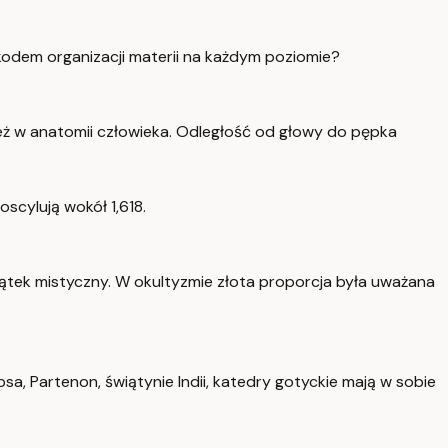
kodem organizacji materii na każdym poziomie?
nież w anatomii człowieka. Odległość od głowy do pępka
scylują wokół 1,618.
 wątek mistyczny. W okultyzmie złota proporcja była uważana
a, Partenon, świątynie Indii, katedry gotyckie mają w sobie