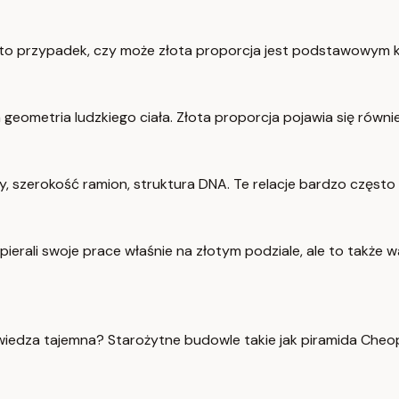
y to przypadek, czy może złota proporcja jest podstawowym 
a geometria ludzkiego ciała. Złota proporcja pojawia się rów
 szerokość ramion, struktura DNA. Te relacje bardzo często o
opierali swoje prace właśnie na złotym podziale, ale to także
wiedza tajemna? Starożytne budowle takie jak piramida Cheops