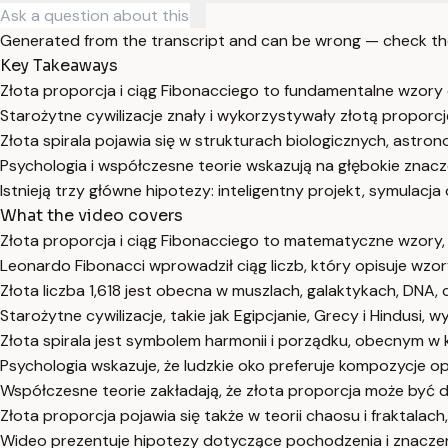
Generated from the transcript and can be wrong — check th
Key Takeaways
Złota proporcja i ciąg Fibonacciego to fundamentalne wzory 
Starożytne cywilizacje znały i wykorzystywały złotą proporcję 
Złota spirala pojawia się w strukturach biologicznych, astro
Psychologia i współczesne teorie wskazują na głębokie znacze
Istnieją trzy główne hipotezy: inteligentny projekt, symulac
What the video covers
Złota proporcja i ciąg Fibonacciego to matematyczne wzory, k
Leonardo Fibonacci wprowadził ciąg liczb, który opisuje wzor
Złota liczba 1,618 jest obecna w muszlach, galaktykach, DNA, c
Starożytne cywilizacje, takie jak Egipcjanie, Grecy i Hindusi, 
Złota spirala jest symbolem harmonii i porządku, obecnym w
Psychologia wskazuje, że ludzkie oko preferuje kompozycje op
Współczesne teorie zakładają, że złota proporcja może być 
Złota proporcja pojawia się także w teorii chaosu i fraktala
Wideo prezentuje hipotezy dotyczące pochodzenia i znaczenia z