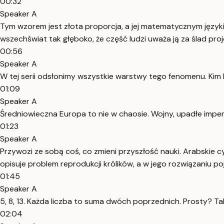
00:32
Speaker A
Tym wzorem jest złota proporcja, a jej matematycznym językie
wszechświat tak głęboko, że część ludzi uważa ją za ślad proj
00:56
Speaker A
W tej serii odsłonimy wszystkie warstwy tego fenomenu. Kim by
01:09
Speaker A
Średniowieczna Europa to nie w chaosie. Wojny, upadłe imper
01:23
Speaker A
Przywozi ze sobą coś, co zmieni przyszłość nauki. Arabskie 
opisuje problem reprodukcji królików, a w jego rozwiązaniu pojaw
01:45
Speaker A
5, 8, 13. Każda liczba to suma dwóch poprzednich. Prosty? T
02:04