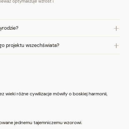
ieważ optymalizuje wzrost i
yrodzie?
ego projektu wszechświata?
ez wieki różne cywilizacje mówiły o boskiej harmonii,
ządkowane jednemu tajemniczemu wzorowi.