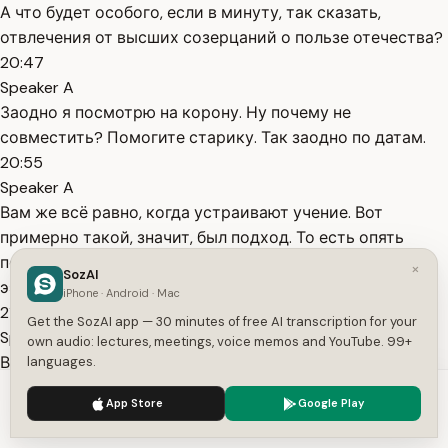
А что будет особого, если в минуту, так сказать,
отвлечения от высших созерцаний о пользе отечества?
20:47
Speaker A
Заодно я посмотрю на корону. Ну почему не
совместить? Помогите старику. Так заодно по датам.
20:55
Speaker A
Вам же всё равно, когда устраивают учение. Вот
примерно такой, значит, был подход. То есть опять
подмена целей. Но он чётко понимал, кому что можно
×
SozAI
ээ значит говорить, чтобы быть понятным.
iPhone · Android · Mac
21:12
Get the SozAI app — 30 minutes of free AI transcription for your
Speaker A
own audio: lectures, meetings, voice memos and YouTube. 99+
Вот теперь ещё одно. Я так немножко буду
languages.
перескакивать. Значит, а у Менделеева, поскольку у
We use cookies to enhance your experience.
Privacy Policy
App Store
Google Play
него на всё был свой взгляд, и он любил всех учить, он
Accept
Settings
такой был учитель жизни.