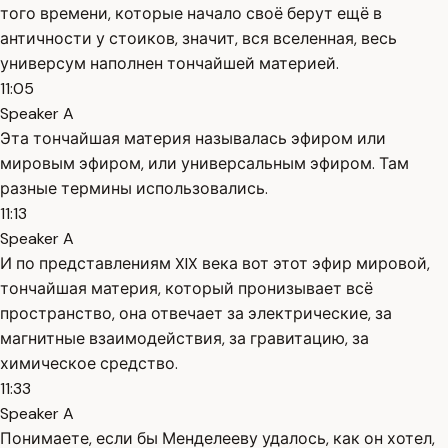
того времени, которые начало своё берут ещё в
античности у стоиков, значит, вся вселенная, весь
универсум наполнен тончайшей материей.
11:05
Speaker A
Эта тончайшая материя называлась эфиром или
мировым эфиром, или универсальным эфиром. Там
разные термины использовались.
11:13
Speaker A
И по представлениям XIX века вот этот эфир мировой,
тончайшая материя, который пронизывает всё
пространство, она отвечает за электрические, за
магнитные взаимодействия, за гравитацию, за
химическое средство.
11:33
Speaker A
Понимаете, если бы Менделееву удалось, как он хотел,