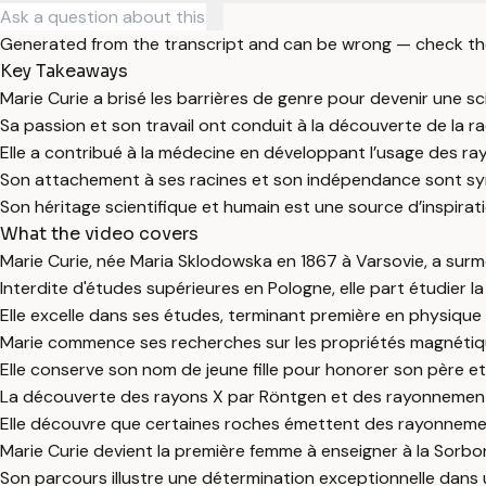
Generated from the transcript and can be wrong — check th
Key Takeaways
Marie Curie a brisé les barrières de genre pour devenir une sc
Sa passion et son travail ont conduit à la découverte de la 
Elle a contribué à la médecine en développant l’usage des ra
Son attachement à ses racines et son indépendance sont symb
Son héritage scientifique et humain est une source d’inspirati
What the video covers
Marie Curie, née Maria Sklodowska en 1867 à Varsovie, a surm
Interdite d'études supérieures en Pologne, elle part étudier l
Elle excelle dans ses études, terminant première en physiqu
Marie commence ses recherches sur les propriétés magnétiques
Elle conserve son nom de jeune fille pour honorer son père e
La découverte des rayons X par Röntgen et des rayonnements 
Elle découvre que certaines roches émettent des rayonnemen
Marie Curie devient la première femme à enseigner à la Sorbo
Son parcours illustre une détermination exceptionnelle dans u