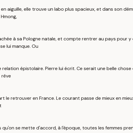
l en aiguille, elle trouve un labo plus spacieux, et dans son d
s Hmong,
hée à sa Pologne natale, et compte rentrer au pays pour y ens
hose lui manque. Ou
 relation épistolaire. Pierre lui écrit. Ce serait une belle chos
e rêve
art le retrouver en France. Le courant passe de mieux en mieux 
t
s qu'on se mette d'accord, à l'époque, toutes les femmes prenne