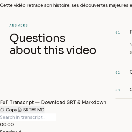
Cette vidéo retrace son histoire, ses découvertes majeures et
ANSWERS
P
01
Questions
M
about this video
s
02
Q
03
Full Transcript — Download SRT & Markdown
Copy
SRT
MD
00:00
Speaker A