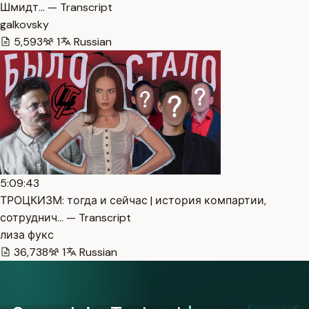
Шмидт… — Transcript
galkovsky
5,593
1
Russian
5:09:43
ТРОЦКИЗМ: тогда и сейчас | история компартии,
сотруднич… — Transcript
лиза фукс
36,738
1
Russian