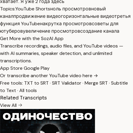
хватает. Я уже 2 года здесь
Topics:
YouTube Shorts
ноль просмотров
новый
канал
продвижение видео
горизонтальные видео
третья
функция YouTube
накрутка просмотров
советы для
ютуберов
увеличение просмотров
создание канала
Get More with the SozAI App
Transcribe recordings, audio files, and YouTube videos —
with AI summaries, speaker detection, and unlimited
transcriptions.
App Store
Google Play
Or transcribe another YouTube video here →
Free tools:
TXT to SRT
·
SRT Validator
·
Merge SRT
·
Subtitle
to Text
·
All tools
Related Transcripts
View All