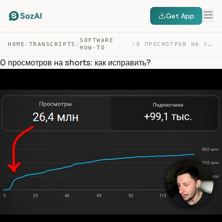
Get App
SOFTWARE
HOME
/
TRANSCRIPTS
/
/
0 ПРОСМОТРОВ НА SHORTS: КАК ИСПРАВИТЬ? — TRANSCRIPT
HOW-TO
0 просмотров на shorts: как исправить?