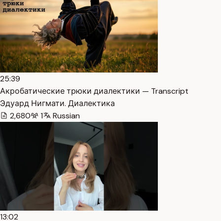
25:39
Акробатические трюки диалектики — Transcript
Эдуард Нигмати. Диалектика
2,680
1
Russian
13:02