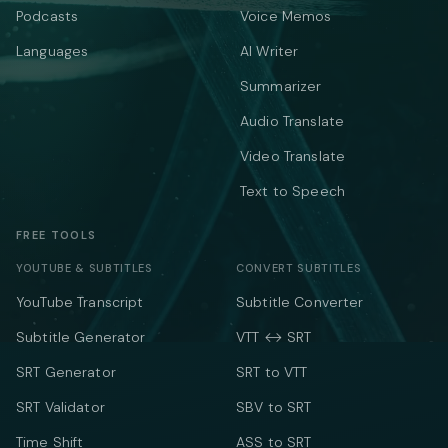
Podcasts
Voice Memos
Languages
AI Writer
Summarizer
Audio Translate
Video Translate
Text to Speech
FREE TOOLS
YOUTUBE & SUBTITLES
CONVERT SUBTITLES
YouTube Transcript
Subtitle Converter
Subtitle Generator
VTT ↔ SRT
SRT Generator
SRT to VTT
SRT Validator
SBV to SRT
Time Shift
ASS to SRT