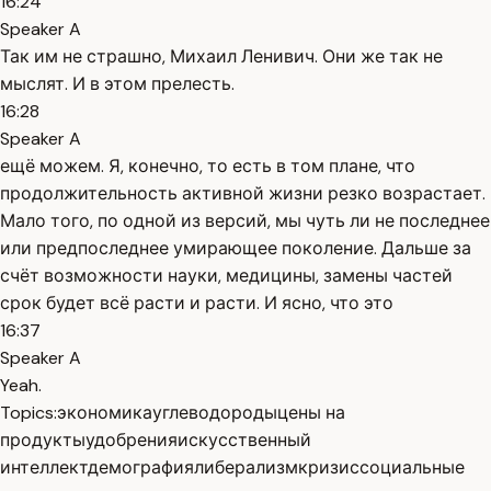
16:24
Speaker A
Так им не страшно, Михаил Ленивич. Они же так не
мыслят. И в этом прелесть.
16:28
Speaker A
ещё можем. Я, конечно, то есть в том плане, что
продолжительность активной жизни резко возрастает.
Мало того, по одной из версий, мы чуть ли не последнее
или предпоследнее умирающее поколение. Дальше за
счёт возможности науки, медицины, замены частей
срок будет всё расти и расти. И ясно, что это
16:37
Speaker A
Yeah.
Topics:
экономика
углеводороды
цены на
продукты
удобрения
искусственный
интеллект
демография
либерализм
кризис
социальные