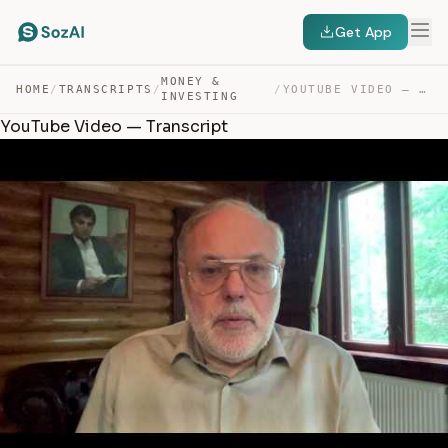
Get App
MONEY &
HOME
/
TRANSCRIPTS
/
/
YOUTUBE VIDEO — TRANSCRIPT
INVESTING
YouTube Video — Transcript