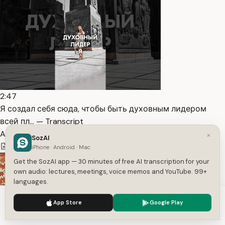
2:47
Я создал себя сюда, чтобы быть духовным лидером
всей пл… — Transcript
AMAZOCHI | KALITA PRODUCTION
×
SozAI
478
1
Russian
iPhone · Android · Mac
Get the SozAI app — 30 minutes of free AI transcription for your
own audio: lectures, meetings, voice memos and YouTube. 99+
languages.
We use cookies to enhance your experience.
Privacy Policy
App Store
Google Play
Accept
Settings