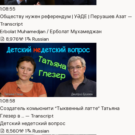
1:08:55
Обществу нужен референдум | УӘДЕ | Перуашев Азат —
Transcript
Erbolat Muhamedjan / Ерболат Мұхамеджан
8,976
1
Russian
1:08:58
Создатель комьюнити “Тыквенный латте” Татьяна
Глезер в … — Transcript
Детский недетский вопрос
8,560
1
Russian