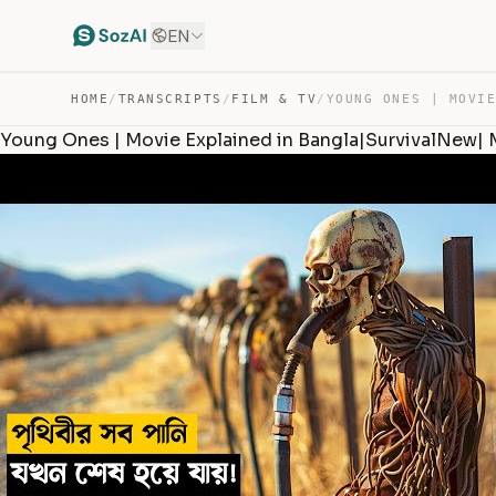
EN
HOME
/
TRANSCRIPTS
/
FILM & TV
/
Young Ones | Movie Explained in Bangla|SurvivalNew| 