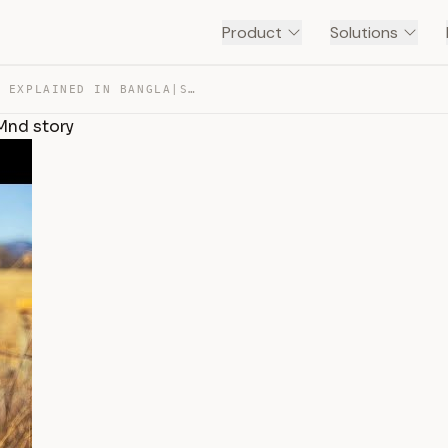
Product
Solutions
YOUNG ONES | MOVIE EXPLAINED IN BANGLA|SURVIVALNEW| MND… — TRANSCRIPT
Mnd story