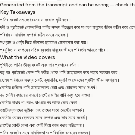
Generated from the transcript and can be wrong — check th
Key Takeaways
পানির সংকট সমাজে বৈষম্য ও সংঘাত সৃষ্টি করে।
ধনী ও প্রাইভেট কোম্পানিরা পানির সম্পদ নিয়ন্ত্রণ করে সাধারণ মানুষের জীবন কঠিন করে 
পরিবার ও মানবিক সম্পর্ক কঠিন সময়ে সহায়ক।
সংগ্রাম ও ধৈর্য্য দিয়ে জীবনের চ্যালেঞ্জ মোকাবেলা করা যায়।
প্রযুক্তি ও সম্পদের সঠিক ব্যবহার মানুষের জীবনে পরিবর্তন আনতে পারে।
What the video covers
পৃথিবীতে পানির তীব্র সংকট এবং তার প্রভাবের বর্ণনা।
বড় বড় প্রাইভেট কোম্পানি গভীর থেকে পানি উত্তোলন করে শহরে সরবরাহ করে।
হোমস পরিবারের সদস্য নেস্ট, ক্যাথরিন, ম্যারি ও জেরমের গ্রামীণ জীবন সংগ্রাম।
নেস্টের জমিতে পানি উত্তোলনের চেষ্টা এবং চোরদের সাথে সংঘর্ষ।
বড় মেশিন বসানোর কারণে নেস্টের জমির পানি বন্ধ হয়ে যাওয়া।
নেস্টের গাধার পা ভেঙে যাওয়ার পর তাকে মেরে ফেলা।
ওয়াটারম্যানদের ভূমিকা এবং তাদের সাথে নেস্টের সম্পর্ক।
নেস্টের মেয়ের ফ্লেমের সাথে সম্পর্ক এবং তার সাথে সংঘর্ষ।
নেস্টের রোবট কেনা এবং সেটি দিয়ে কাজ করার পরিকল্পনা।
পানির সংকটের মাঝে মানবিকতা ও পারিবারিক বন্ধনের গুরুত্ব।