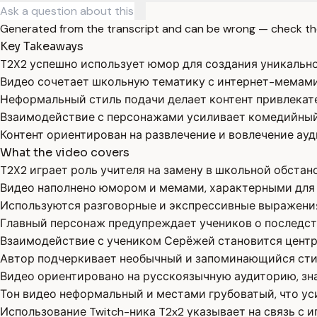
Generated from the transcript and can be wrong — check th
Key Takeaways
T2X2 успешно использует юмор для создания уникально
Видео сочетает школьную тематику с интернет-мемами
Неформальный стиль подачи делает контент привлекат
Взаимодействие с персонажами усиливает комедийный
Контент ориентирован на развлечение и вовлечение ауди
What the video covers
T2X2 играет роль учителя на замену в школьной обстан
Видео наполнено юмором и мемами, характерными для 
Используются разговорные и экспрессивные выражения
Главный персонаж предупреждает учеников о последст
Взаимодействие с учеником Серёжей становится цент
Автор подчеркивает необычный и запоминающийся сти
Видео ориентировано на русскоязычную аудиторию, зн
Тон видео неформальный и местами грубоватый, что у
Использование Twitch-ника T2x2 указывает на связь с 