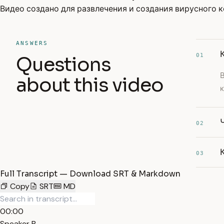
Видео создано для развлечения и создания вирусного к
ANSWERS
01
Questions
В
about this video
к
02
03
Full Transcript — Download SRT & Markdown
Copy
SRT
MD
00:00
Speaker B