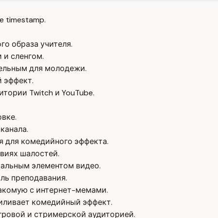
e timestamp.
го образа учителя.
 и сленгом.
ельным для молодежи.
 эффект.
тории Twitch и YouTube.
овке.
канала.
 для комедийного эффекта.
виях шалостей.
ральным элементом видео.
ль преподавания.
акомую с интернет-мемами.
силивает комедийный эффект.
игровой и стримерской аудиторией.