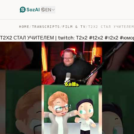
EN
HOME
/
TRANSCRIPTS
/
FILM & TV
/
T2X2 СТАЛ УЧИТЕЛЕМ | twitch: T2x2 #t2x2 #т2х2 #юм