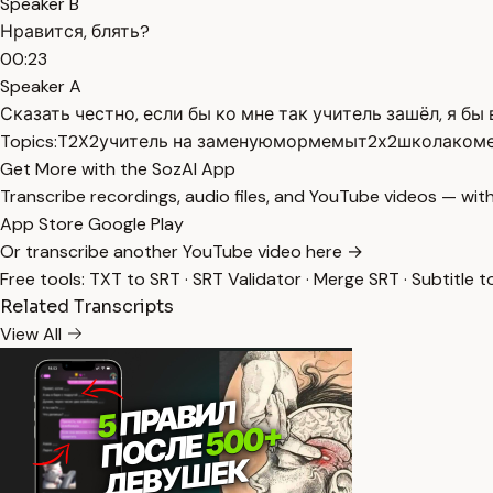
Speaker B
Нравится, блять?
00:23
Speaker A
Сказать честно, если бы ко мне так учитель зашёл, я бы
Topics:
T2X2
учитель на замену
юмор
мемы
т2х2
школа
ком
Get More with the SozAI App
Transcribe recordings, audio files, and YouTube videos — with
App Store
Google Play
Or transcribe another YouTube video here →
Free tools:
TXT to SRT
·
SRT Validator
·
Merge SRT
·
Subtitle t
Related Transcripts
View All