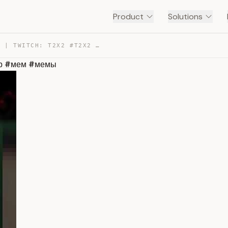
Product
Solutions
T2X2 СТАЛ УЧИТЕЛЕМ | TWITCH: T2X2 #T2X2 #Т2Х2 #ЮМОР #МЕ… — TRANSCRIPT
ор #мем #мемы