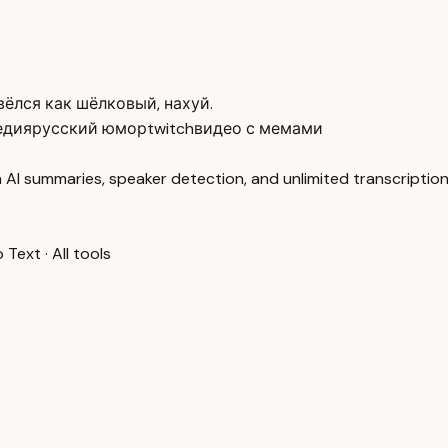
 вёлся как шёлковый, нахуй.
едия
русский юмор
twitch
видео с мемами
 AI summaries, speaker detection, and unlimited transcription
o Text
·
All tools