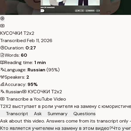
КУСОЧКИ Т2х2
Transcribed
Feb 11, 2026
Duration:
0:27
Words:
60
Reading time:
1 min
Language:
Russian
(95%)
Speakers:
2
Accuracy:
95%
Russian
КУСОЧКИ Т2х2
Transcribe a YouTube Video
T2X2 выступает в роли учителя на замену с юмористич
Transcript
Ask
Summary
Questions
Ask about this video. Answers come from its transcript only
Кто является учителем на замену в этом видео?
Что учи