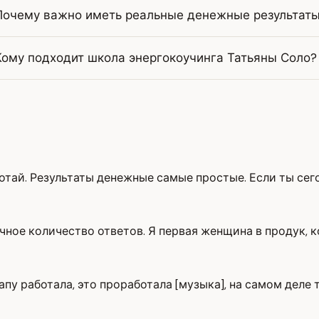
Почему важно иметь реальные денежные результат
Кому подходит школа энергокоучинга Татьяны Соло?
аботай. Результаты денежные самые простые. Если ты сег
ечное количество ответов. Я первая женщина в продук, к
апу работала, это проработала [музыка], на самом деле 