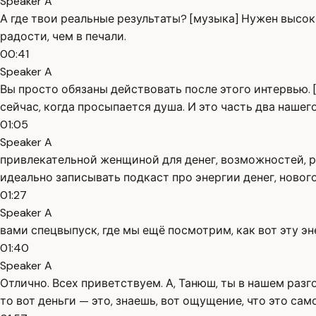
Speaker A
А где твои реальные результаты? [музыка] Нужен высоки
радости, чем в печали.
00:41
Speaker A
Вы просто обязаны действовать после этого интервью. 
сейчас, когда просыпается душа. И это часть два наше
01:05
Speaker A
привлекательной женщиной для денег, возможностей, рес
идеально записывать подкаст про энергии денег, нового
01:27
Speaker A
вами спецвыпуск, где мы ещё посмотрим, как вот эту эн
01:40
Speaker A
Отлично. Всех приветствуем. А, Танюш, ты в нашем разг
то вот деньги — это, знаешь, вот ощущение, что это само