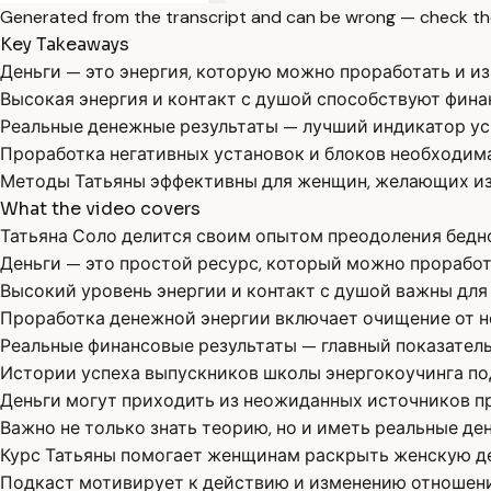
Generated from the transcript and can be wrong — check th
Key Takeaways
Деньги — это энергия, которую можно проработать и из
Высокая энергия и контакт с душой способствуют фин
Реальные денежные результаты — лучший индикатор у
Проработка негативных установок и блоков необходима
Методы Татьяны эффективны для женщин, желающих из
What the video covers
Татьяна Соло делится своим опытом преодоления бедно
Деньги — это простой ресурс, который можно проработ
Высокий уровень энергии и контакт с душой важны для
Проработка денежной энергии включает очищение от не
Реальные финансовые результаты — главный показател
Истории успеха выпускников школы энергокоучинга п
Деньги могут приходить из неожиданных источников пр
Важно не только знать теорию, но и иметь реальные де
Курс Татьяны помогает женщинам раскрыть женскую де
Подкаст мотивирует к действию и изменению отношения