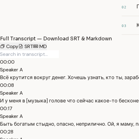
02
03
Full Transcript — Download SRT & Markdown
Copy
SRT
MD
00:00
Speaker A
Всё крутится вокруг денег. Хочешь узнать, кто ты, зар
00:08
Speaker A
И у меня в [музыка] голове что сейчас какое-то бескон
00:17
Speaker A
Быть богатым стыдно, опасно, неприлично. Ой, я маму, п
00:28