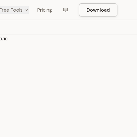
Free Tools
Pricing
Download
оло