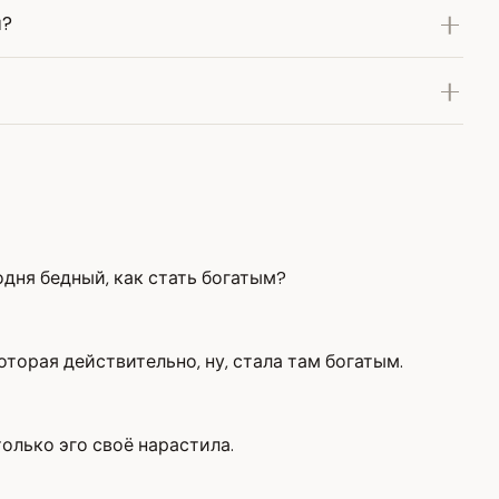
ы?
одня бедный, как стать богатым?
оторая действительно, ну, стала там богатым.
только эго своё нарастила.