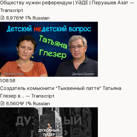
Обществу нужен референдум | УӘДЕ | Перуашев Азат —
Transcript
8,976
1
Russian
1:08:58
Создатель комьюнити “Тыквенный латте” Татьяна
Глезер в … — Transcript
8,560
1
Russian