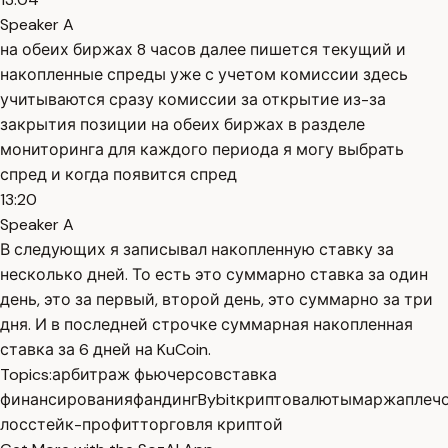
Speaker A
на обеих биржах 8 часов далее пишется текущий и
накопленные спреды уже с учетом комиссии здесь
учитываются сразу комиссии за открытие из-за
закрытия позиции на обеих биржах в разделе
мониторинга для каждого периода я могу выбрать
спред и когда появится спред
13:20
Speaker A
В следующих я записывал накопленную ставку за
несколько дней. То есть это суммарно ставка за один
день, это за первый, второй день, это суммарно за три
дня. И в последней строчке суммарная накопленная
ставка за 6 дней на KuCoin.
Topics:
арбитраж фьючерсов
ставка
финансирования
фандинг
Bybit
криптовалюты
маржа
плеч
лосс
тейк-профит
торговля криптой