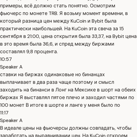
примеры, всё должно стать понятно. Осмотрим
фьючерс по монете TRB. Я возьму момент времени, в
который разница цен между KuCoin и Bybit была
практически наибольшей. На KuCoin эта свеча за 15
сентября в 21:00, цена открытия была 33,37, на Bybit цена
в это время была 36,6, и спред между биржами
составлял 9,8 процента.
10:57
Speaker A
ставки на биржах одинаковые но бинанцах
выплачивает в два раза чаще поэтому и смысл
заходить на бинанси в Лонг на Мексике в шорт на обеих
биржах Я выставлял пятое плечо и заходил частями по
100 монет В итоге в шорте и ланге у меня было по
11:17
Speaker A
В идеале цены на фьючерсы должны совпадать, чтобы
заработать на выравнивании цен. На KuCoin откроем