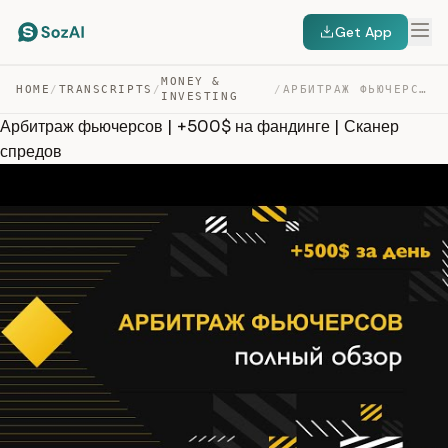
Get App
MONEY &
HOME
/
TRANSCRIPTS
/
/
АРБИТРАЖ ФЬЮЧЕРСОВ | +500$ НА ФАНДИНГЕ | СКАНЕР СПРЕДОВ — TRANSCRIPT
INVESTING
Арбитраж фьючерсов | +500$ на фандинге | Сканер
спредов