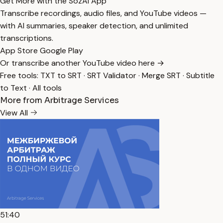
Get More with the SozAI App
Transcribe recordings, audio files, and YouTube videos —
with AI summaries, speaker detection, and unlimited
transcriptions.
App Store
Google Play
Or transcribe another YouTube video here →
Free tools:
TXT to SRT
·
SRT Validator
·
Merge SRT
·
Subtitle
to Text
·
All tools
More from Arbitrage Services
View All
51:40