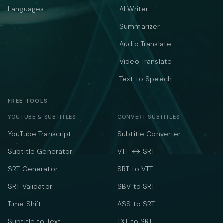
Languages
AI Writer
Summarizer
Audio Translate
Video Translate
Text to Speech
FREE TOOLS
YOUTUBE & SUBTITLES
CONVERT SUBTITLES
YouTube Transcript
Subtitle Converter
Subtitle Generator
VTT ↔ SRT
SRT Generator
SRT to VTT
SRT Validator
SBV to SRT
Time Shift
ASS to SRT
Subtitle to Text
TXT to SRT