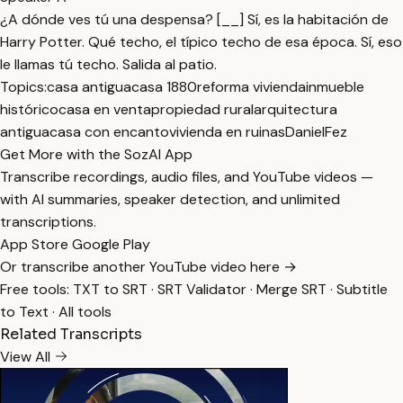
¿A dónde ves tú una despensa? [__] Sí, es la habitación de
Harry Potter. Qué techo, el típico techo de esa época. Sí, eso
le llamas tú techo. Salida al patio.
Topics:
casa antigua
casa 1880
reforma vivienda
inmueble
histórico
casa en venta
propiedad rural
arquitectura
antigua
casa con encanto
vivienda en ruinas
DanielFez
Get More with the SozAI App
Transcribe recordings, audio files, and YouTube videos —
with AI summaries, speaker detection, and unlimited
transcriptions.
App Store
Google Play
Or transcribe another YouTube video here →
Free tools:
TXT to SRT
·
SRT Validator
·
Merge SRT
·
Subtitle
to Text
·
All tools
Related Transcripts
View All