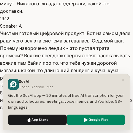
минут. Никакого склада, поддержки, какой-то
доставки.
13:12
Speaker A
Чистый готовый цифровой продукт. Вот на самом деле
ради чего вся эта система затевалась. Седьмой шаг.
Почему наворочено лендик - это пустая трата
времени? Всякие псевдоэксперты любят рассказывать
всякие там байки про то, что тебе нужен дорогой
магазин. какой-то длинющий лендинг и куча-куча
разных
×
SozAI
13:29
iPhone · Android · Mac
Speaker A
Get the SozAI app — 30 minutes of free AI transcription for your
интеграций. По факту рассказываю своей практике, это
own audio: lectures, meetings, voice memos and YouTube. 99+
вытягивает из тебя время и, конечно же, твои деньги.
languages.
Правда в том, что люди почти никогда не покупают, вот
We use cookies to enhance your experience.
Privacy Policy
App Store
Google Play
дочитывая эту всю простыню текста.
Accept
Settings
13:40