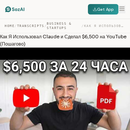
Get App
BUSINESS &
HOME
/
TRANSCRIPTS
/
/
КАК Я ИСПОЛЬЗОВАЛ CLAUDE И СДЕЛАЛ $6,500 НА YOUTUBE (ПО… — TRANSCRIPT
STARTUPS
Как Я Использовал Claude и Сделал $6,500 на YouTube
(Пошагово)