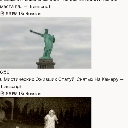
места пл… — Transcript
991
1
Russian
6:56
8 Мистических Оживших Статуй, Снятых На Камеру —
Transcript
661
1
Russian