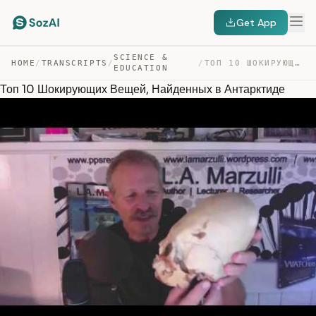
Get App
SCIENCE &
HOME
/
TRANSCRIPTS
/
/
ТОП 10 ШОКИРУЮЩИХ ВЕЩЕЙ, НАЙДЕННЫХ В АНТАРКТИДЕ — TRANSCRIPT
EDUCATION
Топ 10 Шокирующих Вещей, Найденных в Антарктиде