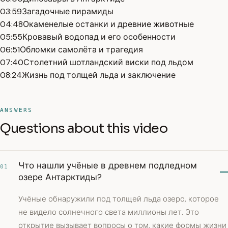
03:59
Загадочные пирамиды
04:48
Окаменелые останки и древние животные
05:55
Кровавый водопад и его особенности
06:51
Обломки самолёта и трагедия
07:40
Столетний шотландский виски под льдом
08:24
Жизнь под толщей льда и заключение
ANSWERS
Questions about this video
Что нашли учёные в древнем подледном
01
озере Антарктиды?
Учёные обнаружили под толщей льда озеро, которое
не видело солнечного света миллионы лет. Это
открытие вызывает вопросы о том, какие формы жизни