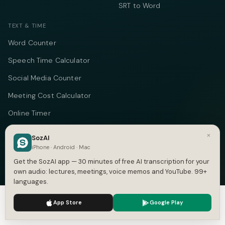
SRT to Word
TEXT & TIME
Word Counter
Speech Time Calculator
Social Media Counter
Meeting Cost Calculator
Online Timer
Timecode Converter
×
SozAI
iPhone · Android · Mac
COMPANY
Get the SozAI app — 30 minutes of free AI transcription for your
About
own audio: lectures, meetings, voice memos and YouTube. 99+
languages.
Pricing
We use cookies to enhance your experience.
Privacy Policy
App Store
Google Play
Case Studies
Accept
Settings
Compare