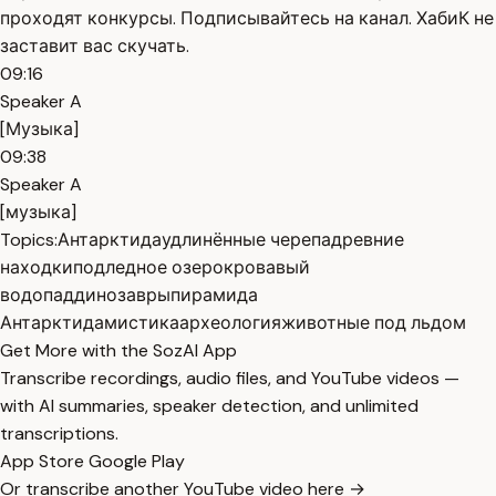
проходят конкурсы. Подписывайтесь на канал. ХабиК не
заставит вас скучать.
09:16
Speaker A
[Музыка]
09:38
Speaker A
[музыка]
Topics:
Антарктида
удлинённые черепа
древние
находки
подледное озеро
кровавый
водопад
динозавры
пирамида
Антарктида
мистика
археология
животные под льдом
Get More with the SozAI App
Transcribe recordings, audio files, and YouTube videos —
with AI summaries, speaker detection, and unlimited
transcriptions.
App Store
Google Play
Or transcribe another YouTube video here →