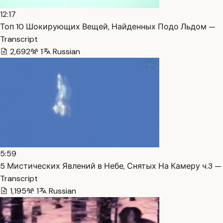
12:17
Топ 10 Шокирующих Вещей, Найденных Подо Льдом —
Transcript
2,692
1
Russian
5:59
5 Мистических Явлений в Небе, Снятых На Камеру ч.3 —
Transcript
1,195
1
Russian