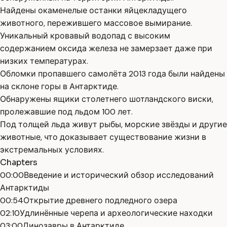
Найдены окаменелые останки яйцекладущего
животного, пережившего массовое вымирание.
Уникальный кровавый водопад с высоким
содержанием оксида железа не замерзает даже при
низких температурах.
Обломки пропавшего самолёта 2013 года были найдены
на склоне горы в Антарктиде.
Обнаружены ящики столетнего шотландского виски,
пролежавшие под льдом 100 лет.
Под толщей льда живут рыбы, морские звёзды и другие
животные, что доказывает существование жизни в
экстремальных условиях.
Chapters
00:00
Введение и исторический обзор исследований
Антарктиды
00:54
Открытие древнего подледного озера
02:10
Удлинённые черепа и археологические находки
03:00
Динозавры в Антарктиде