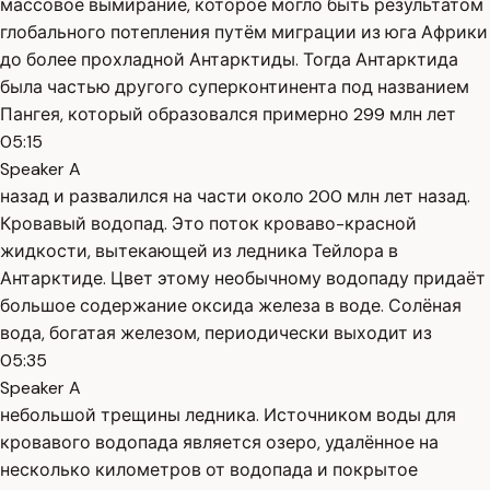
массовое вымирание, которое могло быть результатом
глобального потепления путём миграции из юга Африки
до более прохладной Антарктиды. Тогда Антарктида
была частью другого суперконтинента под названием
Пангея, который образовался примерно 299 млн лет
05:15
Speaker A
назад и развалился на части около 200 млн лет назад.
Кровавый водопад. Это поток кроваво-красной
жидкости, вытекающей из ледника Тейлора в
Антарктиде. Цвет этому необычному водопаду придаёт
большое содержание оксида железа в воде. Солёная
вода, богатая железом, периодически выходит из
05:35
Speaker A
небольшой трещины ледника. Источником воды для
кровавого водопада является озеро, удалённое на
несколько километров от водопада и покрытое