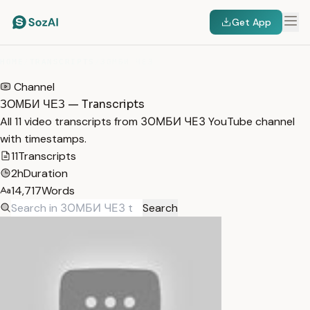
Get App
HOME
/
TRANSCRIPTS
/
ЗОМБИ ЧЕЗ
Channel
ЗОМБИ ЧЕЗ — Transcripts
All 11 video transcripts from ЗОМБИ ЧЕЗ YouTube channel
with timestamps.
11
Transcripts
2h
Duration
14,717
Words
Search