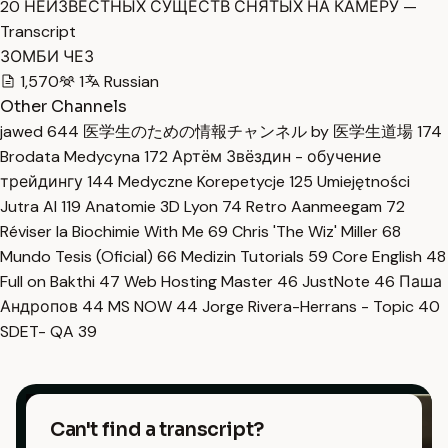
20 НЕИЗВЕСТНЫХ СУЩЕСТВ СНЯТЫХ НА КАМЕРУ —
Transcript
ЗОМБИ ЧЕЗ
1,570
1
Russian
Other Channels
jawed
644
医学生のための情報チャンネル by 医学生道場
174
Brodata Medycyna
172
Артём Звёздин - обучение
трейдингу
144
Medyczne Korepetycje
125
Umiejętności
Jutra AI
119
Anatomie 3D Lyon
74
Retro Aanmeegam
72
Réviser la Biochimie With Me
69
Chris 'The Wiz' Miller
68
Mundo Tesis (Oficial)
66
Medizin Tutorials
59
Core English
48
Full on Bakthi
47
Web Hosting Master
46
JustNote
46
Паша
Андропов
44
MS NOW
44
Jorge Rivera-Herrans - Topic
40
SDET- QA
39
Can't find a transcript?