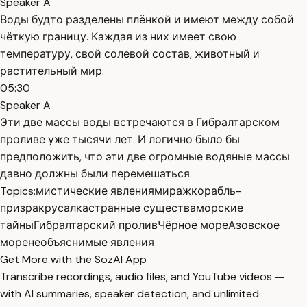
Speaker A
Воды будто разделены плёнкой и имеют между собой
чёткую границу. Каждая из них имеет свою
температуру, свой солевой состав, животный и
растительный мир.
05:30
Speaker A
Эти две массы воды встречаются в Гибралтарском
проливе уже тысячи лет. И логично было бы
предположить, что эти две огромные водяные массы
давно должны были перемешаться.
Topics:
мистические явления
мираж
корабль-
призрак
русалка
странные существа
морские
тайны
Гибралтарский пролив
Чёрное море
Азовское
море
необъяснимые явления
Get More with the SozAI App
Transcribe recordings, audio files, and YouTube videos —
with AI summaries, speaker detection, and unlimited