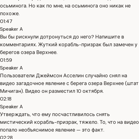
осьминога. Но как по мне, на осьминога оно никак не
похоже.
01:47
Speaker A
Вы бы рискнули дотронуться до него? Напишите в
комментариях. Жуткий корабль-призрак был замечен у
берегов озера Верхнее.
01:59
Speaker A
Пользователи Джеймсон Асселин случайно снял на
видео загадочное явление с берега озера Верхнее (штат
Мичиган). Видео он разместил 10 октября.
02:18
Speaker A
Утверждать, что ему посчастливилось снять
мистический корабль-призрак, тяжело. То, что на видео
попало необъяснимое явление — это факт.
02:28