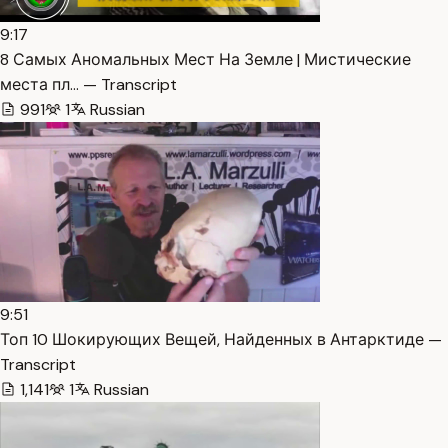
9:17
8 Самых Аномальных Мест На Земле | Мистические
места пл… — Transcript
991
1
Russian
9:51
Топ 10 Шокирующих Вещей, Найденных в Антарктиде —
Transcript
1,141
1
Russian