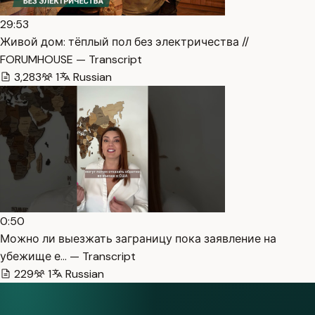
29:53
Живой дом: тёплый пол без электричества //
FORUMHOUSE — Transcript
3,283
1
Russian
0:50
Можно ли выезжать заграницу пока заявление на
убежище е… — Transcript
229
1
Russian