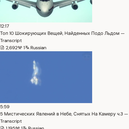
12:17
Топ 10 Шокирующих Вещей, Найденных Подо Льдом —
Transcript
2,692
1
Russian
5:59
5 Мистических Явлений в Небе, Снятых На Камеру ч.3 —
Transcript
1,195
1
Russian