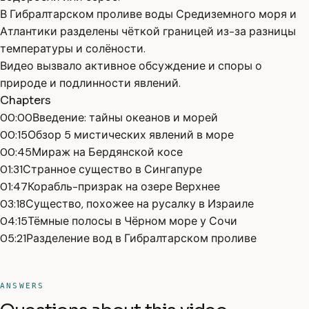
В Гибралтарском проливе воды Средиземного моря и
Атлантики разделены чёткой границей из-за разницы
температуры и солёности.
Видео вызвало активное обсуждение и споры о
природе и подлинности явлений.
Chapters
00:00
Введение: тайны океанов и морей
00:15
Обзор 5 мистических явлений в море
00:45
Мираж на Бердянской косе
01:31
Странное существо в Сингапуре
01:47
Корабль-призрак на озере Верхнее
03:18
Существо, похожее на русалку в Израиле
04:15
Тёмные полосы в Чёрном море у Сочи
05:21
Разделение вод в Гибралтарском проливе
ANSWERS