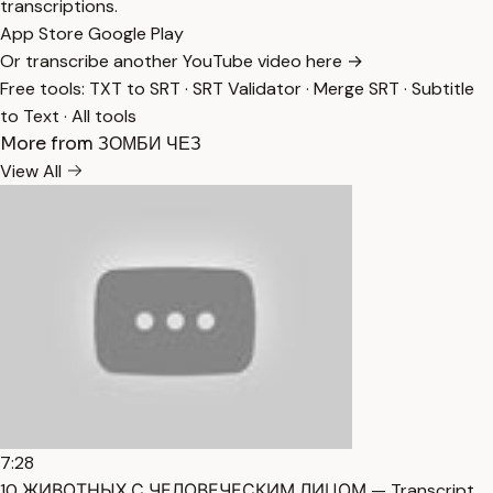
transcriptions.
App Store
Google Play
Or transcribe another YouTube video here →
Free tools:
TXT to SRT
·
SRT Validator
·
Merge SRT
·
Subtitle
to Text
·
All tools
More from ЗОМБИ ЧЕЗ
View All
7:28
10 ЖИВОТНЫХ С ЧЕЛОВЕЧЕСКИМ ЛИЦОМ — Transcript