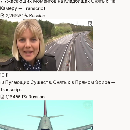
7 Ужасающих Моментов на Кладбищах Снятых На
Камеру — Transcript
2,261
1
Russian
10:11
13 Пугающих Существ, Снятых в Прямом Эфире —
Transcript
1,164
1
Russian