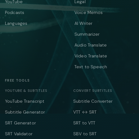
YouTube
Legal
Podcasts
Voice Memos
Languages
AI Writer
Summarizer
Audio Translate
Video Translate
Text to Speech
FREE TOOLS
YOUTUBE & SUBTITLES
CONVERT SUBTITLES
YouTube Transcript
Subtitle Converter
Subtitle Generator
VTT ↔ SRT
SRT Generator
SRT to VTT
SRT Validator
SBV to SRT