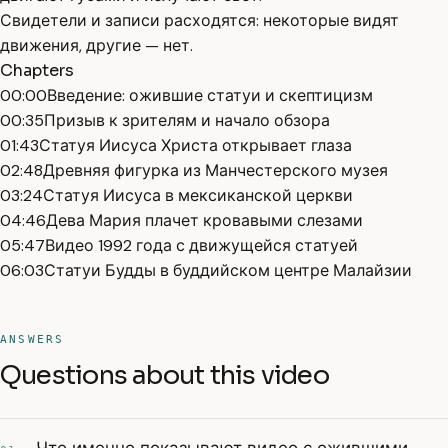
Свидетели и записи расходятся: некоторые видят
движения, другие — нет.
Chapters
00:00
Введение: ожившие статуи и скептицизм
00:35
Призыв к зрителям и начало обзора
01:43
Статуя Иисуса Христа открывает глаза
02:48
Древняя фигурка из Манчестерского музея
03:24
Статуя Иисуса в мексиканской церкви
04:46
Дева Мария плачет кровавыми слезами
05:47
Видео 1992 года с движущейся статуей
06:03
Статуи Будды в буддийском центре Малайзии
ANSWERS
Questions about this video