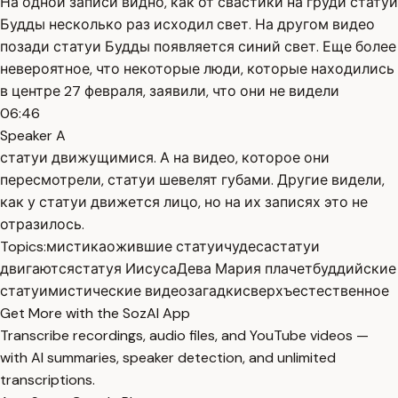
На одной записи видно, как от свастики на груди статуи
Будды несколько раз исходил свет. На другом видео
позади статуи Будды появляется синий свет. Еще более
невероятное, что некоторые люди, которые находились
в центре 27 февраля, заявили, что они не видели
06:46
Speaker A
статуи движущимися. А на видео, которое они
пересмотрели, статуи шевелят губами. Другие видели,
как у статуи движется лицо, но на их записях это не
отразилось.
Topics:
мистика
ожившие статуи
чудеса
статуи
двигаются
статуя Иисуса
Дева Мария плачет
буддийские
статуи
мистические видео
загадки
сверхъестественное
Get More with the SozAI App
Transcribe recordings, audio files, and YouTube videos —
with AI summaries, speaker detection, and unlimited
transcriptions.