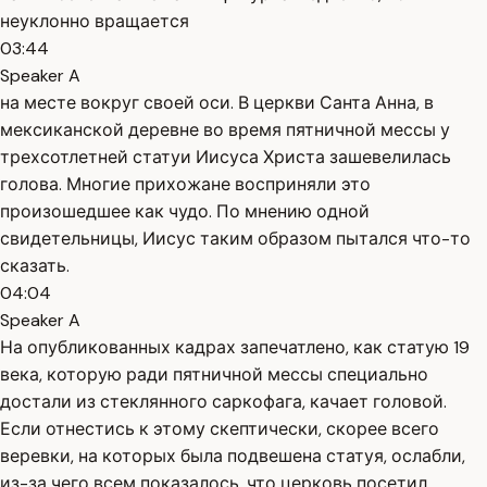
неуклонно вращается
03:44
Speaker A
на месте вокруг своей оси. В церкви Санта Анна, в
мексиканской деревне во время пятничной мессы у
трехсотлетней статуи Иисуса Христа зашевелилась
голова. Многие прихожане восприняли это
произошедшее как чудо. По мнению одной
свидетельницы, Иисус таким образом пытался что-то
сказать.
04:04
Speaker A
На опубликованных кадрах запечатлено, как статую 19
века, которую ради пятничной мессы специально
достали из стеклянного саркофага, качает головой.
Если отнестись к этому скептически, скорее всего
веревки, на которых была подвешена статуя, ослабли,
из-за чего всем показалось, что церковь посетил