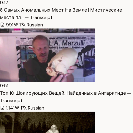
9:17
8 Самых Аномальных Мест На Земле | Мистические
места пл… — Transcript
991
1
Russian
9:51
Топ 10 Шокирующих Вещей, Найденных в Антарктиде —
Transcript
1,141
1
Russian