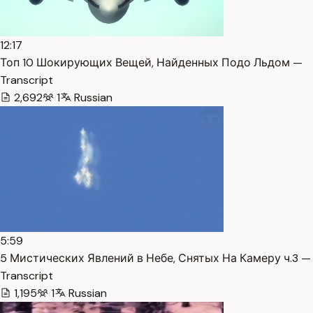
12:17
Топ 10 Шокирующих Вещей, Найденных Подо Льдом —
Transcript
2,692
1
Russian
5:59
5 Мистических Явлений в Небе, Снятых На Камеру ч.3 —
Transcript
1,195
1
Russian