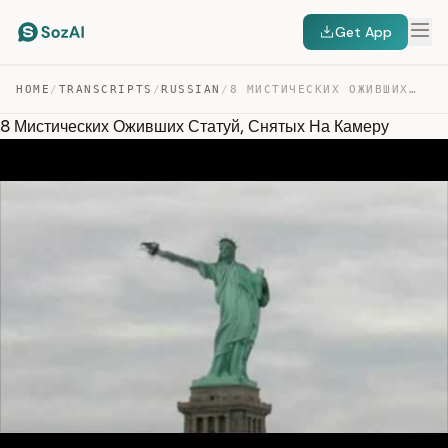
Get App
HOME
/
TRANSCRIPTS
/
RUSSIAN
/
8 МИСТИЧЕСКИХ ОЖИВШИХ СТАТУЙ, СНЯТЫХ НА КАМЕРУ — TRANSCRIPT
8 Мистических Оживших Статуй, Снятых На Камеру