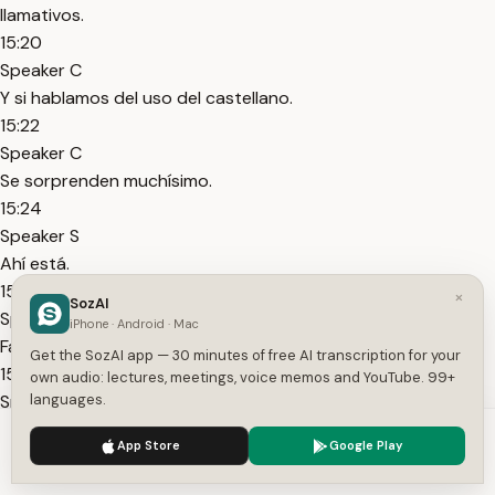
llamativos.
15:20
Speaker C
Y si hablamos del uso del castellano.
15:22
Speaker C
Se sorprenden muchísimo.
15:24
Speaker S
Ahí está.
15:25
×
SozAI
Speaker T
iPhone · Android · Mac
Familia.
Get the SozAI app — 30 minutes of free AI transcription for your
15:26
own audio: lectures, meetings, voice memos and YouTube. 99+
Speaker T
languages.
Pongan la concha negra.
We use cookies to enhance your experience.
Privacy Policy
App Store
Google Play
15:29
Accept
Settings
Speaker T