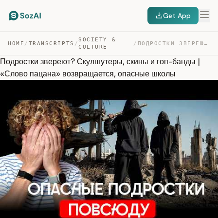
Get App
SOCIETY &
HOME
/
TRANSCRIPTS
/
/
ПОДРОСТКИ ЗВЕРЕЮТ? СКУЛШУТЕРЫ, СКИНЫ И ГОП-БАНДЫ | «СЛО… — TRANSCRIPT
CULTURE
Подростки звереют? Скулшутеры, скины и гоп-банды |
«Слово пацана» возвращается, опасные школы