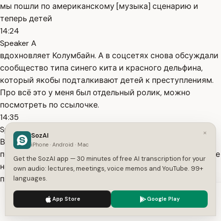
мы пошли по американскому [музыка] сценарию и
теперь детей
14:24
Speaker A
вдохновляет Колумбайн. А в соцсетях снова обсуждали
сообщество типа синего кита и красного дельфина,
который якобы подталкивают детей к преступлениям.
Про всё это у меня был отдельный ролик, можно
посмотреть по ссылочке.
14:35
Speaker A
×
SozAI
Впоследствии оказалось, что часть нападавших
iPhone · Android · Mac
подвергалась травле. Но, кстати, [музыка] не все и даже
Get the SozAI app — 30 minutes of free AI transcription for your
не большинство. Про это позже. Это тоже отдельная
own audio: lectures, meetings, voice memos and YouTube. 99+
проблема, потому что, к сожалению, нападение на
languages.
школы стали системным явлением, и это уже точно
We use cookies to enhance your experience.
Privacy Policy
App Store
Google Play
часть подросткового насилия. Ну а перед
Accept
Settings
14:49