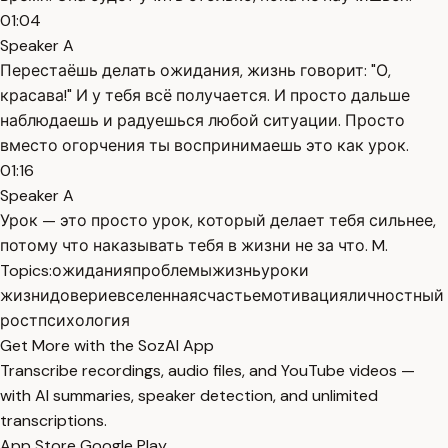
01:04
Speaker A
Перестаёшь делать ожидания, жизнь говорит: "О,
красава!" И у тебя всё получается. И просто дальше
наблюдаешь и радуешься любой ситуации. Просто
вместо огорчения ты воспринимаешь это как урок.
01:16
Speaker A
Урок — это просто урок, который делает тебя сильнее,
потому что наказывать тебя в жизни не за что. M.
Topics:
ожидания
проблемы
жизнь
уроки
жизни
доверие
вселенная
счастье
мотивация
личностный
рост
психология
Get More with the SozAI App
Transcribe recordings, audio files, and YouTube videos —
with AI summaries, speaker detection, and unlimited
transcriptions.
App Store
Google Play