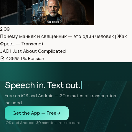
2:09
Почему маньяк и священник — это один человек | Жак
Фрес… — Transcript
ЈАС | Just About Complicated
436
1
Russian
Speech in. Text out.
Free on iOS and Android — 30 minutes of transcription
included.
Get the App — Free
iOS and Android. 30 minutes free, no card.