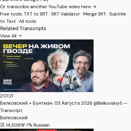
Or transcribe another YouTube video here →
Free tools:
TXT to SRT
·
SRT Validator
·
Merge SRT
·
Subtitle
to Text
·
All tools
Related Transcripts
View All
2:01:21
Белковский + Бунтман. 03 Августа 2026 @BelkovskiyS —
Transcript
Белковский
14,506
1
Russian