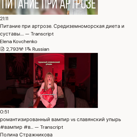
21:11
Питание при артрозе. Средиземноморская диета и
суставы.… — Transcript
Elena Kovchenko
2,793
1
Russian
0:51
романтизированный вампир vs славянский упырь
#вампир #в… — Transcript
Полина Стражникова