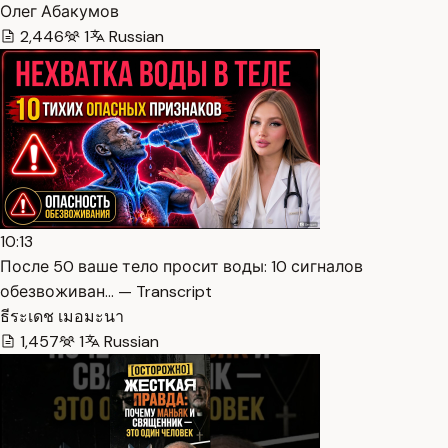
Олег Абакумов
2,446
1
Russian
10:13
После 50 ваше тело просит воды: 10 сигналов
обезвоживан… — Transcript
ธีระเดช เมอมะนา
1,457
1
Russian