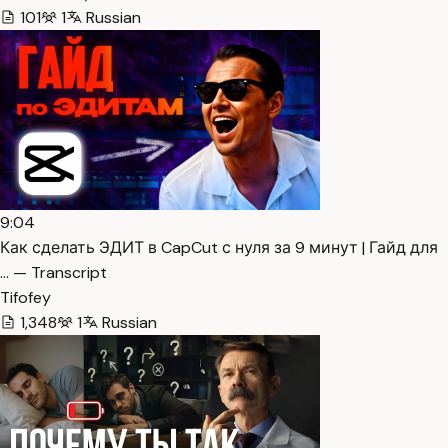
101
1
Russian
9:04
Как сделать ЭДИТ в CapCut с нуля за 9 минут | Гайд для
… — Transcript
Tifofey
1,348
1
Russian