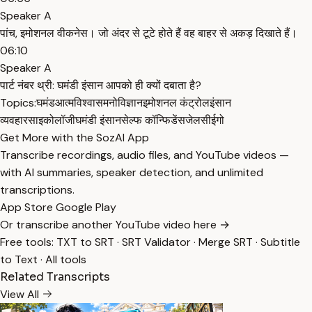
Speaker A
पांच, इमोशनल वीकनेस। जो अंदर से टूटे होते हैं वह बाहर से अकड़ दिखाते हैं।
06:10
Speaker A
पार्ट नंबर थ्री: घमंडी इंसान आपको ही क्यों दबाता है?
Topics:
घमंड
आत्मविश्वास
मनोविज्ञान
इमोशनल कंट्रोल
इंसान
व्यवहार
साइकोलॉजी
घमंडी इंसान
सेल्फ कॉन्फिडेंस
जेलसी
ईगो
Get More with the SozAI App
Transcribe recordings, audio files, and YouTube videos —
with AI summaries, speaker detection, and unlimited
transcriptions.
App Store
Google Play
Or transcribe another YouTube video here →
Free tools:
TXT to SRT
·
SRT Validator
·
Merge SRT
·
Subtitle
to Text
·
All tools
Related Transcripts
View All