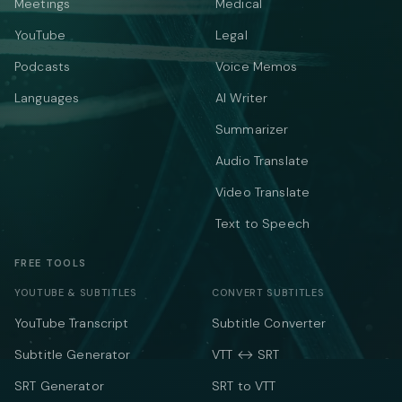
Meetings
Medical
YouTube
Legal
Podcasts
Voice Memos
Languages
AI Writer
Summarizer
Audio Translate
Video Translate
Text to Speech
FREE TOOLS
YOUTUBE & SUBTITLES
CONVERT SUBTITLES
YouTube Transcript
Subtitle Converter
Subtitle Generator
VTT ↔ SRT
SRT Generator
SRT to VTT