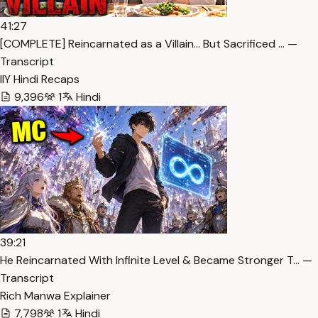
41:27
[COMPLETE] Reincarnated as a Villain… But Sacrificed … —
Transcript
IlY Hindi Recaps
9,396
1
Hindi
39:21
He Reincarnated With Infinite Level & Became Stronger T… —
Transcript
Rich Manwa Explainer
7,798
1
Hindi