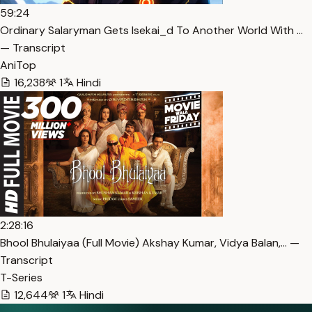
59:24
Ordinary Salaryman Gets Isekai_d To Another World With …
— Transcript
AniTop
16,238
1
Hindi
2:28:16
Bhool Bhulaiyaa (Full Movie) Akshay Kumar, Vidya Balan,… —
Transcript
T-Series
12,644
1
Hindi