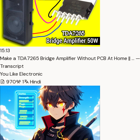
15:13
Make a TDA7265 Bridge Amplifier Without PCB At Home || … —
Transcript
You Like Electronic
970
1
Hindi