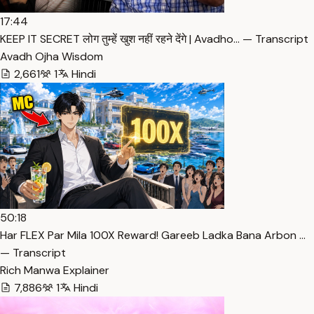
17:44
KEEP IT SECRET लोग तुम्हें खुश नहीं रहने देंगे | Avadho… — Transcript
Avadh Ojha Wisdom
2,661
1
Hindi
50:18
Har FLEX Par Mila 100X Reward! Gareeb Ladka Bana Arbon …
— Transcript
Rich Manwa Explainer
7,886
1
Hindi