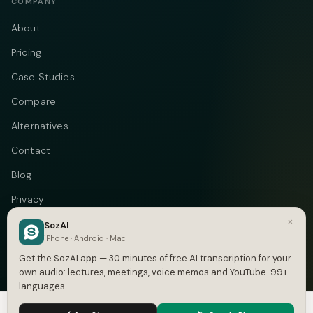
COMPANY
About
Pricing
Case Studies
Compare
Alternatives
Contact
Blog
Privacy
×
Terms
SozAI
iPhone · Android · Mac
DMCA
Get the SozAI app — 30 minutes of free AI transcription for your
own audio: lectures, meetings, voice memos and YouTube. 99+
languages.
We use cookies to enhance your experience.
Privacy Policy