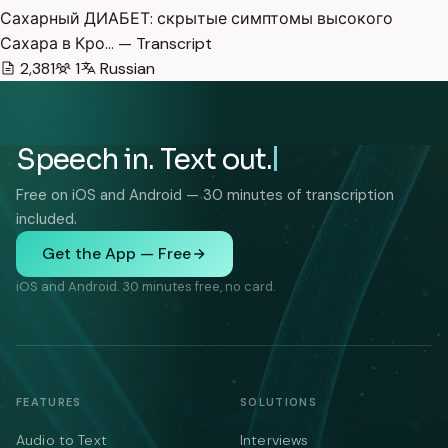
Сахарный ДИАБЕТ: скрытые симптомы высокого
Сахара в Кро… — Transcript
2,381
1
Russian
Speech in. Text out.
Free on iOS and Android — 30 minutes of transcription
included.
Get the App — Free
iOS and Android. 30 minutes free, no card.
FEATURES
SOLUTIONS
Audio to Text
Interviews