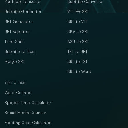
YouTube Transcript
Subtitle Converter
Subtitle Generator
VTT ↔ SRT
SRT Generator
SRT to VTT
SRT Validator
SBV to SRT
Time Shift
ASS to SRT
Subtitle to Text
TXT to SRT
Merge SRT
SRT to TXT
SRT to Word
TEXT & TIME
Word Counter
Speech Time Calculator
Social Media Counter
Meeting Cost Calculator