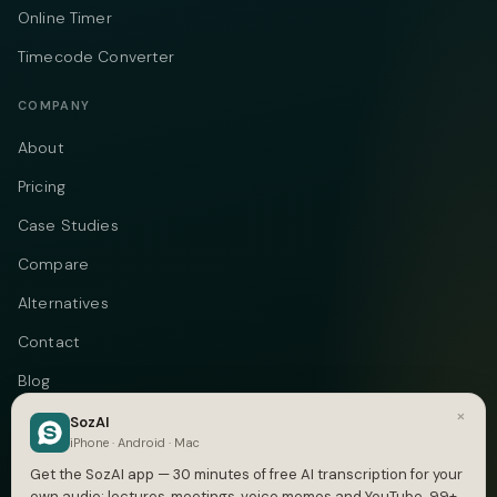
Online Timer
Timecode Converter
COMPANY
About
Pricing
Case Studies
Compare
Alternatives
Contact
Blog
×
Privacy
SozAI
iPhone · Android · Mac
Terms
Get the SozAI app — 30 minutes of free AI transcription for your
own audio: lectures, meetings, voice memos and YouTube. 99+