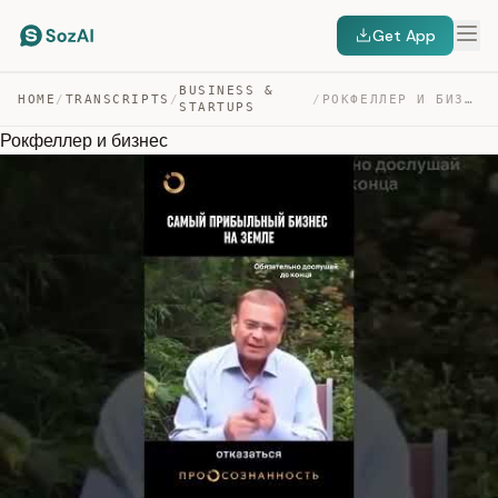
Get App
BUSINESS &
HOME
/
TRANSCRIPTS
/
/
РОКФЕЛЛЕР И БИЗНЕС — TRANSCRIPT
STARTUPS
Рокфеллер и бизнес