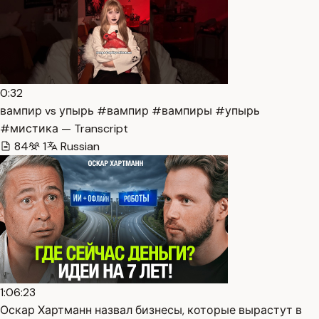
0:32
вампир vs упырь #вампир #вампиры #упырь
#мистика — Transcript
84
1
Russian
1:06:23
Оскар Хартманн назвал бизнесы, которые вырастут в