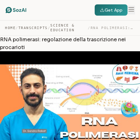
Get App
SCIENCE &
HOME
/
TRANSCRIPTS
/
/
RNA POLIMERASI: REGOLAZIONE DELLA TRASCRIZIONE NEI PROC… — TRANSCRIPT
EDUCATION
RNA polimerasi: regolazione della trascrizione nei
procarioti