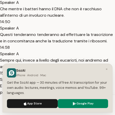
Speaker A
Che mentre i batteri hanno il DNA che non è racchiuso
all'interno di un involucro nucleare.
14:50
Speaker A
Questi tenderanno tenderanno ad effettuare la trascrizione
e in concomitanza anche la traduzione tramite i ribosomi.
14:58
Speaker A
Sempre qui, invece a livello degli eucarioti, noi andremo ad
avere questo DNA racchiuso all'interno di un nucleo.
×
SozAI
15:07
iPhone · Android · Mac
Speaker A
Get the SozAI app — 30 minutes of free AI transcription for your
E quindi la traduzione non avverrà più là dentro nel nucleo,
own audio: lectures, meetings, voice memos and YouTube. 99+
però esternamente nel citosol.
languages.
15:13
We use cookies to enhance your experience.
Privacy Policy
App Store
Google Play
Speaker A
Accept
Settings
Bene.