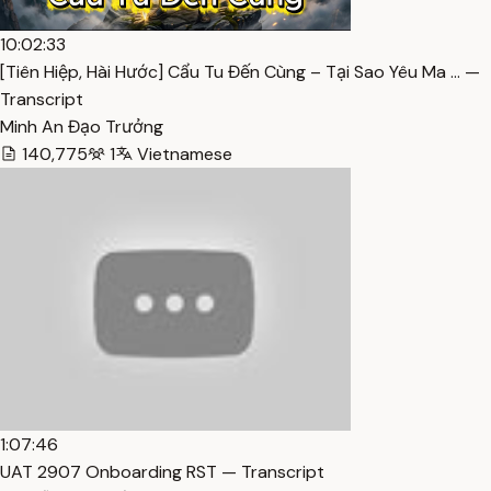
10:02:33
[Tiên Hiệp, Hài Hước] Cẩu Tu Đến Cùng – Tại Sao Yêu Ma … —
Transcript
Minh An Đạo Trưởng
140,775
1
Vietnamese
1:07:46
UAT 2907 Onboarding RST — Transcript