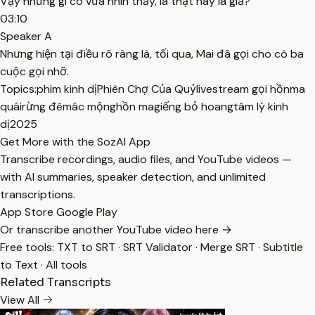
Vậy những gì cô vừa nhìn thấy, là thật hay là giả?
03:10
Speaker A
Nhưng hiện tại điều rõ ràng là, tối qua, Mai đã gọi cho cô ba
cuộc gọi nhỡ.
Topics:
phim kinh dị
Phiên Chợ Của Quỷ
livestream gọi hồn
ma
quái
rừng đêm
ác mộng
hồn ma
giếng bỏ hoang
tâm lý kinh
dị
2025
Get More with the SozAI App
Transcribe recordings, audio files, and YouTube videos —
with AI summaries, speaker detection, and unlimited
transcriptions.
App Store
Google Play
Or transcribe another YouTube video here →
Free tools:
TXT to SRT
·
SRT Validator
·
Merge SRT
·
Subtitle
to Text
·
All tools
Related Transcripts
View All