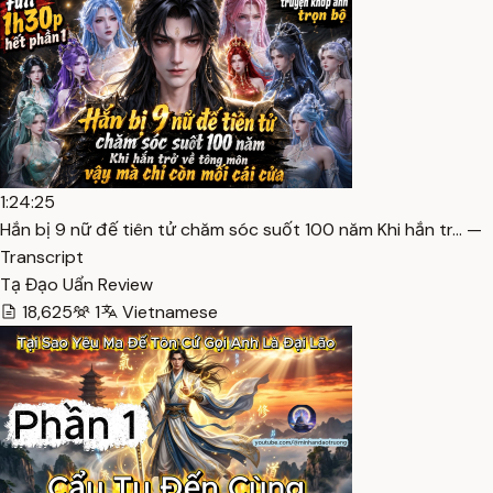
1:24:25
Hắn bị 9 nữ đế tiên tử chăm sóc suốt 100 năm Khi hắn tr… —
Transcript
Tạ Đạo Uẩn Review
18,625
1
Vietnamese