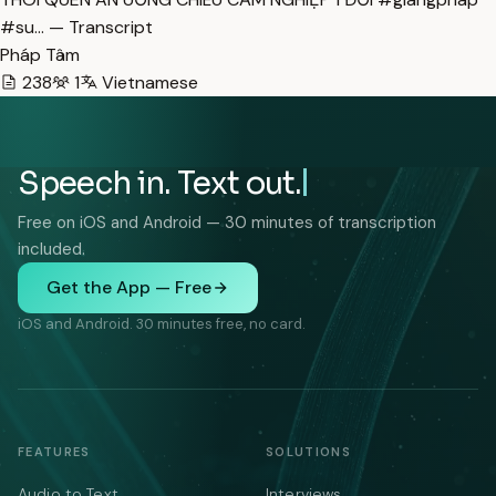
#su… — Transcript
Pháp Tâm
238
1
Vietnamese
Speech in. Text out.
Free on iOS and Android — 30 minutes of transcription
included.
Get the App — Free
iOS and Android. 30 minutes free, no card.
FEATURES
SOLUTIONS
Audio to Text
Interviews