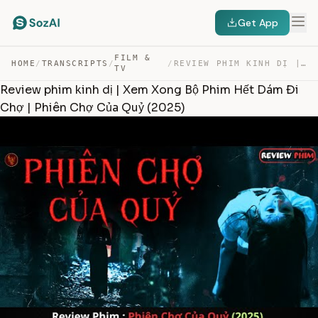
Get App
FILM &
HOME
/
TRANSCRIPTS
/
/
REVIEW PHIM KINH DỊ | XEM XONG BỘ PHIM HẾT DÁM ĐI CHỢ |… — TRANSCRIPT
TV
Review phim kinh dị | Xem Xong Bộ Phim Hết Dám Đi
Chợ | Phiên Chợ Của Quỷ (2025)