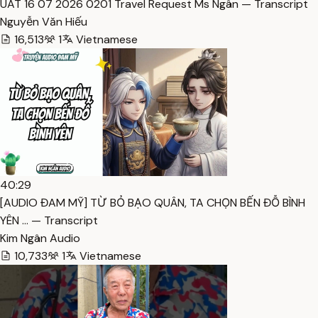
UAT 16 07 2026 0201 Travel Request Ms Ngân — Transcript
Nguyễn Văn Hiếu
16,513
1
Vietnamese
40:29
[AUDIO ĐAM MỸ] TỪ BỎ BẠO QUÂN, TA CHỌN BẾN ĐỖ BÌNH
YÊN … — Transcript
Kim Ngân Audio
10,733
1
Vietnamese