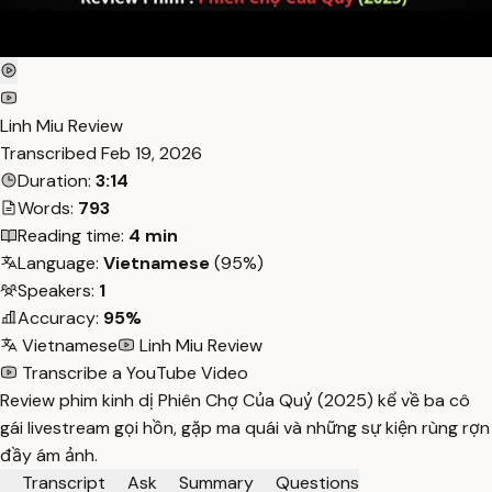
Linh Miu Review
Transcribed
Feb 19, 2026
Duration:
3:14
Words:
793
Reading time:
4 min
Language:
Vietnamese
(95%)
Speakers:
1
Accuracy:
95%
Vietnamese
Linh Miu Review
Transcribe a YouTube Video
Review phim kinh dị Phiên Chợ Của Quỷ (2025) kể về ba cô
gái livestream gọi hồn, gặp ma quái và những sự kiện rùng rợn
đầy ám ảnh.
Transcript
Ask
Summary
Questions