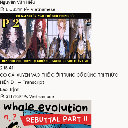
Nguyễn Văn Hiếu
6,083
1
Vietnamese
2:16:41
CÔ GÁI XUYÊN VÀO THẾ GIỚI TRUNG CỔ DÙNG TRI THỨC
HIỆN Đ… — Transcript
Lão Trịnh
31,171
1
Vietnamese