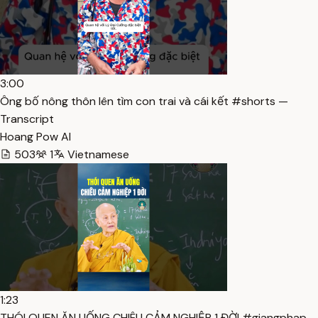
3:00
Ông bố nông thôn lên tìm con trai và cái kết #shorts —
Transcript
Hoang Pow AI
503
1
Vietnamese
1:23
THÓI QUEN ĂN UỐNG CHIÊU CẢM NGHIỆP 1 ĐỜI #giangphap