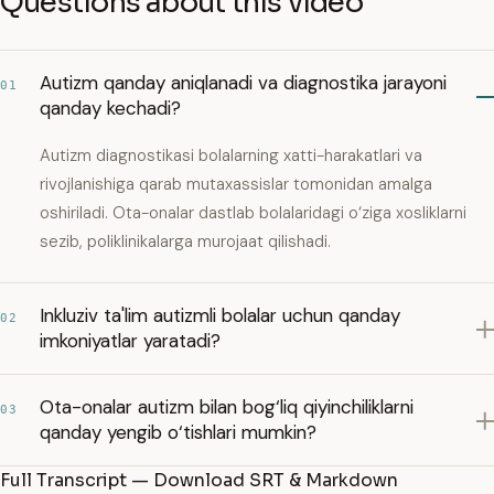
Questions about this video
Autizm qanday aniqlanadi va diagnostika jarayoni
01
qanday kechadi?
Autizm diagnostikasi bolalarning xatti-harakatlari va
rivojlanishiga qarab mutaxassislar tomonidan amalga
oshiriladi. Ota-onalar dastlab bolalaridagi o‘ziga xosliklarni
sezib, poliklinikalarga murojaat qilishadi.
Inkluziv ta'lim autizmli bolalar uchun qanday
02
imkoniyatlar yaratadi?
Ota-onalar autizm bilan bog‘liq qiyinchiliklarni
03
qanday yengib o‘tishlari mumkin?
Full Transcript — Download SRT & Markdown