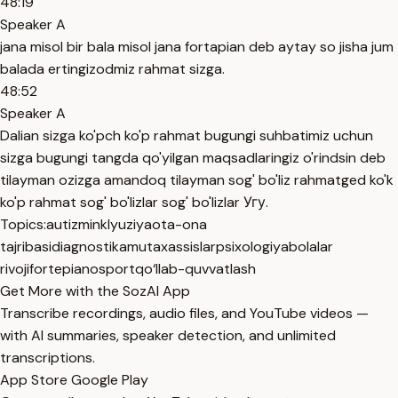
48:19
Speaker A
jana misol bir bala misol jana fortapian deb aytay so jisha jum
balada ertingizodmiz rahmat sizga.
48:52
Speaker A
Dalian sizga ko'pch ko'p rahmat bugungi suhbatimiz uchun
sizga bugungi tangda qo'yilgan maqsadlaringiz o'rindsin deb
tilayman ozizga amandoq tilayman sog' bo'liz rahmatged ko'k
ko'p rahmat sog' bo'lizlar sog' bo'lizlar Угу.
Topics:
autizm
inklyuziya
ota-ona
tajribasi
diagnostika
mutaxassislar
psixologiya
bolalar
rivoji
fortepiano
sport
qo‘llab-quvvatlash
Get More with the SozAI App
Transcribe recordings, audio files, and YouTube videos —
with AI summaries, speaker detection, and unlimited
transcriptions.
App Store
Google Play