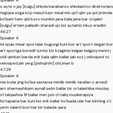
Speaker A
o ayte o jay [kulgu] shkola barabanov shkolaistov direktorlars
tegiqsa sizga ko'p masol kazr misal mis qo'l qim ya qol jetimda
bo'lsam ham qld kurrs mumkin jana bala jana bar orqalet
[kulgu] ertam palladin sharadi qo biz aytamiz inkuz eradim
46:27
Speaker A
ml qoas misar sportalar bugungi kuni bor art sport degan bor
art sportga boradil turmiz biz kzagimiz kelgan kelgjoq menni j
oldi qimbat barda erik bala qilim ballar jab soz j velosiped to
velosiped jah yerg [pishqirish] old jman b
47:29
Speaker A
mis bolar jing bo'lsa saxtarsa mimlik mimlik tarafan o arnavli
arn sharmashilqen aynall satin ballar bir ortalashilsa misolay
o'rtalqashsa 18 ballar men jum o'rtaliq musikerapiya
fortapiana bar kuni biz erik ballar bo'lsada ular har birining o'z
yerin talanti bori har bir balada qara