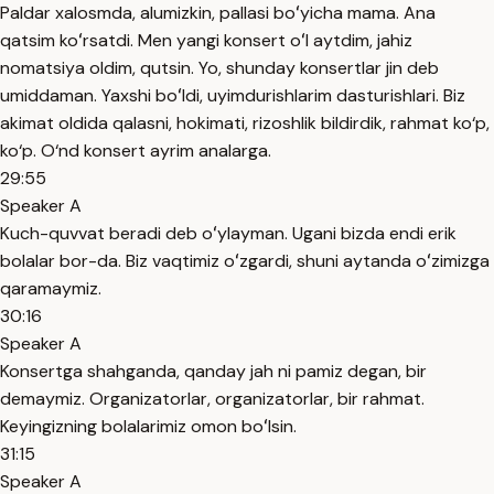
Paldar xalosmda, alumizkin, pallasi boʻyicha mama. Ana
qatsim koʻrsatdi. Men yangi konsert oʻl aytdim, jahiz
nomatsiya oldim, qutsin. Yo, shunday konsertlar jin deb
umiddaman. Yaxshi boʻldi, uyimdurishlarim dasturishlari. Biz
akimat oldida qalasni, hokimati, rizoshlik bildirdik, rahmat ko‘p,
ko‘p. O‘nd konsert ayrim analarga.
29:55
Speaker A
Kuch-quvvat beradi deb oʻylayman. Ugani bizda endi erik
bolalar bor-da. Biz vaqtimiz oʻzgardi, shuni aytanda oʻzimizga
qaramaymiz.
30:16
Speaker A
Konsertga shahganda, qanday jah ni pamiz degan, bir
demaymiz. Organizatorlar, organizatorlar, bir rahmat.
Keyingizning bolalarimiz omon boʻlsin.
31:15
Speaker A