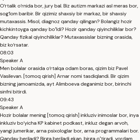
O‘rtalik o‘rnida bor, jury bal. Biz autizm markazi asl meras bor,
sog‘lom baribir. Bir qizimiz shaxsiy bir markaz, bir shaxsiy
mutaxassis. Misol, diagnoz qanday qilingan? Bolangiz hozir
kichkintoyga qanday boʻldi? Hozir qanday qiyinchiliklar bor?
Qanday fizikal qiyinchiliklar? Mutaxassislar bizning orasida,
biz ko‘rsatar.
08:03
Speaker A
Men bolalar orasida o‘rtalqa odam boras, qizim biz Pavel
Vasilevan. [tomoq qirish] Arnar nomi tasdiqlandi. Bir qizim
bizning jamoamizda, ayt Alimboeva deganimiz bor, birinchi
sinfni bitirdi.
09:43
Speaker A
Hozir bolalar mening [tomoq qirish] inkluziv inimoslar bor, inya
inkluziv bo‘yicha KP kabinet podkast, inkluz degan arvoh,
yangi jumerikar, arna psixologlar bor, arna programmalari bor.
Qanday beriladi? Birga beriladi ekan, birga oʻtiradi, yordam