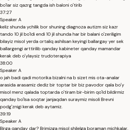
bo'lar siz qazrg tangda ish baloni o'tirib
37:27
Speaker A
keliz shunda ychilik bor shuning diagnoza autizm siz kazr
tando 10 jil bo'ldi endi 10 jil shunda har bir balani o'zeriligim
bilayiz misol yerda ortaliq ashilsan keyingi ballargay yer sek
ballargengi arttirilib qanday kabineter qanday mamandar
kerak deb o'ylaysiz trudoterapiya
38:00
Speaker A
o jah badi qadi motorika bizalni na b sizet mis ota-analar
arasida arasamiz dediz bir toptar bir biz pavodor qala bo'y
misol menz qalada toptarda o'tiram bir-birim qo'ld bildirmiz
qanday bo'lsa soqtar janjaqdan suraymiz misoli Brevni
podg'znigi kerak deb aytamiz.
39:19
Speaker A
Birga qanday dar? Brimizga misol shilelga boraman michkalar,