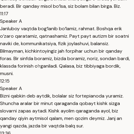
beradi. Bir qanday misol bo‘lsa, siz bolam bilan birga. Biz.
11:17
Speaker A
Janluboy vaqtda bog‘lanib bo‘lamiz, rahmat. Boshqa erik
o‘zaro qaratamiz, qatnashamiz. Payt payt autizm bir soatni
naviki de, kommunikatsiya, fizik joylashuvi, balansiz.
Bilmayman, kichkintoyingiz jah forpihar uchun bir qanday
foras. Bir sinfda boramiz, bizda boramiz, noriz, sondan bardi,
klassda forinish o‘rganiladi. Qalasa, biz tibbiyaga bordik,
musni.
12:15
Speaker A
Bizni qabkin deb aytdik, bolalar siz fortepianoda yuramiz.
Shuncha aralar bir minut qaraganda qobayt kishk sizga
slovarni zapas aytadi. Kishk ayolim qaraganda ayol, biz
qanday qiyin aytmisol qalam, men qozim deymiz. Janj an
yangi qazda, jazda bir vaqtda balq sur.
13:36