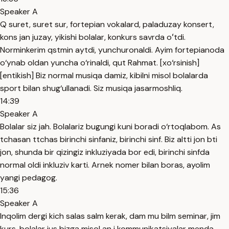
Speaker A
Q suret, suret sur, fortepian vokalard, paladuzay konsert,
kons jan juzay, yikishi bolalar, konkurs savrda oʻtdi.
Norminkerim qstmin aytdi, yunchuronaldi. Ayim fortepianoda
o‘ynab oldan yuncha o‘rinaldi, qut Rahmat. [xo‘rsinish]
[entikish] Biz normal musiqa damiz, kibilni misol bolalarda
sport bilan shug‘ullanadi. Siz musiqa jasarmoshliq.
14:39
Speaker A
Bolalar siz jah. Bolalariz bugungi kuni boradi o‘rtoqlabom. As
tchasan ttchas birinchi sinfaniz, birinchi sinf. Biz altti jon bti
jon, shunda bir qizingiz inkluziyada bor edi, birinchi sinfda
normal oldi inkluziv karti. Arnek nomer bilan boras, ayolim
yangi pedagog.
15:36
Speaker A
Inqolim dergi kich salas salm kerak, dam mu bilm seminar, jim
kurs, bolalar jus bizga misol an j kommunikatsiyalar menda