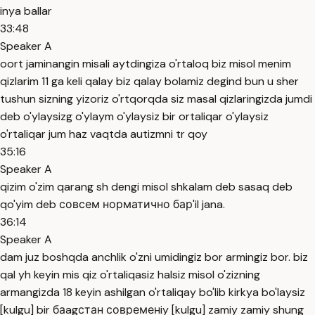
inya ballar
33:48
Speaker A
oort jaminangin misali aytdingiza o'rtaloq biz misol menim
qizlarim 11 ga keli qalay biz qalay bolamiz degind bun u sher
tushun sizning yizoriz o'rtqorqda siz masal qizlaringizda jumdi
deb o'ylaysizg o'ylaym o'ylaysiz bir ortaliqar o'ylaysiz
o'rtaliqar jum haz vaqtda autizmni tr qoy
35:16
Speaker A
qizim o'zim qarang sh dengi misol shkalam deb sasaq deb
qo'yim deb совсем норматично бар'il jana.
36:14
Speaker A
dam juz boshqda anchlik o'zni umidingiz bor armingiz bor. biz
qal yh keyin mis qiz o'rtaliqasiz halsiz misol o'zizning
armangizda 18 keyin ashilgan o'rtaliqay bo'lib kirkya bo'laysiz
[kulgu] bir баagстан современiy [kulgu] zamiy zamiy shung