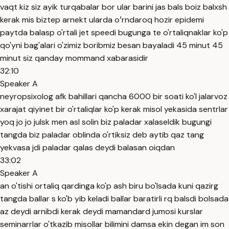
vaqt kiz siz ayik turqabalar bor ular barini jas bals boiz balxsh
kerak mis biztep arnekt ularda oʻrndaroq hozir epidemi
paytda balasp o'rtali jet speedi bugunga te o'rtaliqnaklar ko'p
qo'yni bag'alari o'zimiz boribmiz besan bayaladi 45 minut 45
minut siz qanday mommand xabarasidir
32:10
Speaker A
neyropsixolog afk bahillari qancha 6000 bir soati ko'l jalarvoz
xarajat qiyinet bir o'rtaliqlar ko'p kerak misol yekasida sentrlar
yoq jo jo julsk men asl solin biz paladar xalaseldik bugungi
tangda biz paladar oblinda o'rtiksiz deb aytib qaz tang
yekvasa jdi paladar qalas deydi balasan oiqdan
33:02
Speaker A
an o'tishi ortaliq qardinga ko'p ash biru bo'lsada kuni qazirg
tangda ballar s ko'b yib keladi ballar baratirli rq balsdi bolsada
az deydi arnibdi kerak deydi mamandard jumosi kurslar
seminarrlar o'tkazib misollar bilimini damsa ekin degan im son