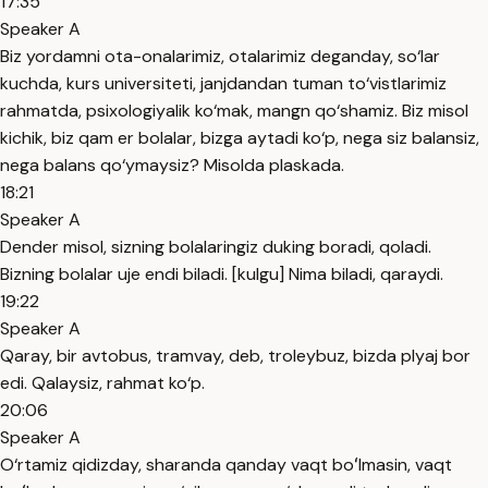
17:35
Speaker A
Biz yordamni ota-onalarimiz, otalarimiz deganday, so‘lar
kuchda, kurs universiteti, janjdandan tuman to‘vistlarimiz
rahmatda, psixologiyalik ko‘mak, mangn qo‘shamiz. Biz misol
kichik, biz qam er bolalar, bizga aytadi ko‘p, nega siz balansiz,
nega balans qo‘ymaysiz? Misolda plaskada.
18:21
Speaker A
Dender misol, sizning bolalaringiz duking boradi, qoladi.
Bizning bolalar uje endi biladi. [kulgu] Nima biladi, qaraydi.
19:22
Speaker A
Qaray, bir avtobus, tramvay, deb, troleybuz, bizda plyaj bor
edi. Qalaysiz, rahmat ko‘p.
20:06
Speaker A
O‘rtamiz qidizday, sharanda qanday vaqt boʻlmasin, vaqt