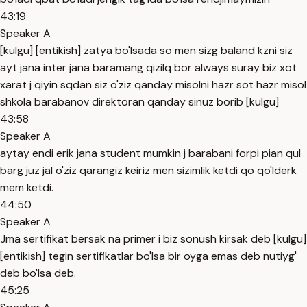
43:19
Speaker A
[kulgu] [entikish] zatya bo'lsada so men sizg baland kzni siz
ayt jana inter jana baramang qizilq bor always suray biz xot
xarat j qiyin sqdan siz o'ziz qanday misolni hazr sot hazr misol
shkola barabanov direktoran qanday sinuz borib [kulgu]
43:58
Speaker A
aytay endi erik jana student mumkin j barabani forpi pian qul
barg juz jal o'ziz qarangiz keiriz men sizimlik ketdi qo qo'lderk
mem ketdi.
44:50
Speaker A
Jma sertifikat bersak na primer i biz sonush kirsak deb [kulgu]
[entikish] tegin sertifikatlar bo'lsa bir oyga emas deb nutiyg'
deb bo'lsa deb.
45:25