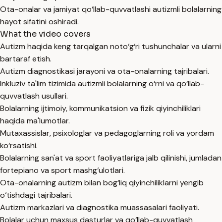
Ota-onalar va jamiyat qo‘llab-quvvatlashi autizmli bolalarning
hayot sifatini oshiradi.
What the video covers
Autizm haqida keng tarqalgan noto‘g‘ri tushunchalar va ularni
bartaraf etish.
Autizm diagnostikasi jarayoni va ota-onalarning tajribalari.
Inkluziv ta'lim tizimida autizmli bolalarning o‘rni va qo‘llab-
quvvatlash usullari.
Bolalarning ijtimoiy, kommunikatsion va fizik qiyinchiliklari
haqida ma'lumotlar.
Mutaxassislar, psixologlar va pedagoglarning roli va yordam
ko‘rsatishi.
Bolalarning san'at va sport faoliyatlariga jalb qilinishi, jumladan
fortepiano va sport mashg‘ulotlari.
Ota-onalarning autizm bilan bog‘liq qiyinchiliklarni yengib
o‘tishdagi tajribalari.
Autizm markazlari va diagnostika muassasalari faoliyati.
Bolalar uchun maxsus dasturlar va qo‘llab-quvvatlash