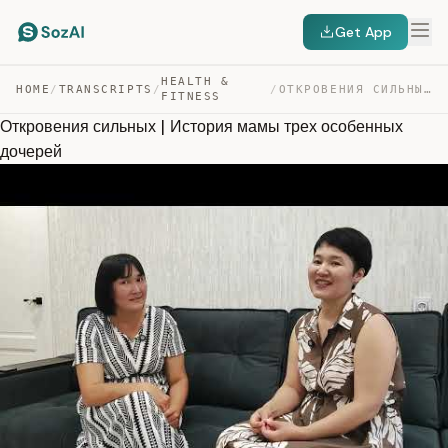
Get App
HEALTH &
HOME
/
TRANSCRIPTS
/
/
ОТКРОВЕНИЯ СИЛЬНЫХ | ИСТОРИЯ МАМЫ ТРЕХ ОСОБЕННЫХ ДОЧЕРЕЙ — TRANSCRIPT
FITNESS
Откровения сильных | История мамы трех особенных
дочерей