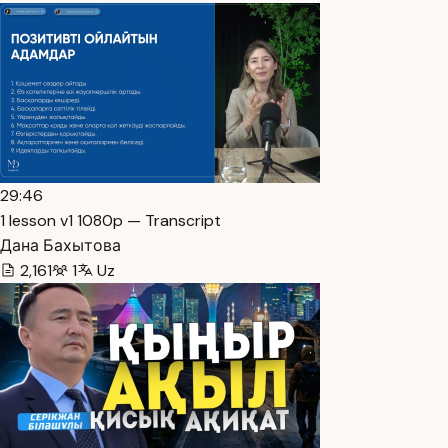
29:46
1 lesson v1 1080p — Transcript
Дана Бахытова
2,161
1
Uz