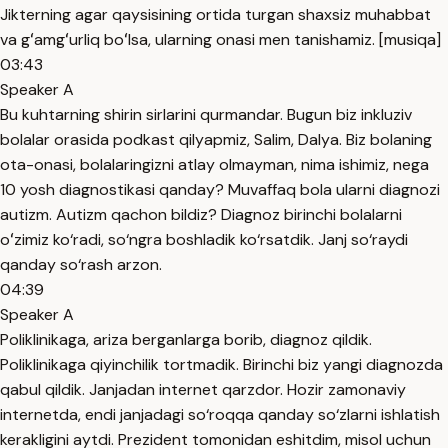
Jikterning agar qaysisining ortida turgan shaxsiz muhabbat
va gʻamgʻurliq boʻlsa, ularning onasi men tanishamiz. [musiqa]
03:43
Speaker A
Bu kuhtarning shirin sirlarini qurmandar. Bugun biz inkluziv
bolalar orasida podkast qilyapmiz, Salim, Dalya. Biz bolaning
ota-onasi, bolalaringizni atlay olmayman, nima ishimiz, nega
10 yosh diagnostikasi qanday? Muvaffaq bola ularni diagnozi
autizm. Autizm qachon bildiz? Diagnoz birinchi bolalarni
oʻzimiz ko‘radi, so‘ngra boshladik ko‘rsatdik. Janj so‘raydi
qanday so‘rash arzon.
04:39
Speaker A
Poliklinikaga, ariza berganlarga borib, diagnoz qildik.
Poliklinikaga qiyinchilik tortmadik. Birinchi biz yangi diagnozda
qabul qildik. Janjadan internet qarzdor. Hozir zamonaviy
internetda, endi janjadagi so‘roqqa qanday so‘zlarni ishlatish
kerakligini aytdi. Prezident tomonidan eshitdim, misol uchun