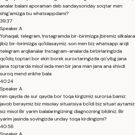
analar balani aporaman deb sandaysonday soqtar men
shig'amizga bu whatsappdami?
39:37
Speaker A
Yohaqali, telegram, Instagramda bir-birimizga jbiremiz silkalara
jibiz bir-birimizga qo'ldasaymiz. son men biz whatsapp arqli
telegram arqlianalar Instagram-analarda birbirlaringizda
qo'ldq toptari bor ekin borek suroxtaringizda qo'yibg jana
jana toptarda misol iada men bir jana man jana ana shixdi
suroq mend erikhe bala
40:24
Speaker A
nim qayda de sur qayda bor toqa kirgizmiz surorsa bamiz
javob beraymiz biz misolay situatsiya bo'ldi biz situat aytamiz
siz misol Bir yarim balalaringizning diagnozning bildiniz. Bir
yarim jasinda sovingizda unday toqa kirdingizmi?
40:56
Speaker A