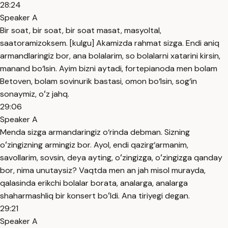
28:24
Speaker A
Bir soat, bir soat, bir soat masat, masyoltal,
saatoramizoksem. [kulgu] Akamizda rahmat sizga. Endi aniq
armandlaringiz bor, ana bolalarim, so bolalarni xatarini kirsin,
manand bo‘lsin. Ayim bizni aytadi, fortepianoda men bolam
Betoven, bolam sovinurik bastasi, omon bo‘lsin, sog‘in
sonaymiz, oʻz jahq.
29:06
Speaker A
Menda sizga armandaringiz o‘rinda debman. Sizning
oʻzingizning armingiz bor. Ayol, endi qazirg‘armanim,
savollarim, sovsin, deya ayting, oʻzingizga, oʻzingizga qanday
bor, nima unutaysiz? Vaqtda men an jah misol murayda,
qalasinda erikchi bolalar borata, analarga, analarga
shaharmashliq bir konsert boʻldi. Ana tiriyegi degan.
29:21
Speaker A