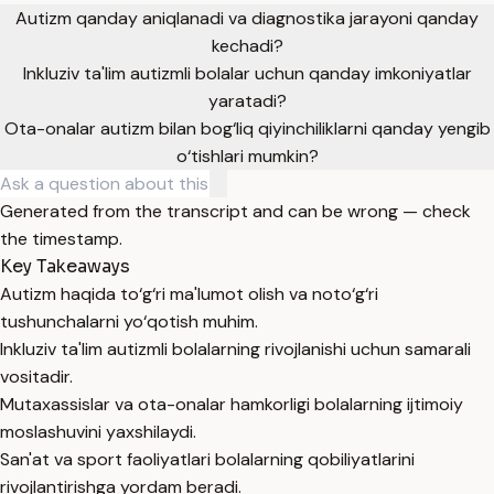
Autizm qanday aniqlanadi va diagnostika jarayoni qanday
kechadi?
Inkluziv ta'lim autizmli bolalar uchun qanday imkoniyatlar
yaratadi?
Ota-onalar autizm bilan bog‘liq qiyinchiliklarni qanday yengib
o‘tishlari mumkin?
Generated from the transcript and can be wrong — check
the timestamp.
Key Takeaways
Autizm haqida to‘g‘ri ma'lumot olish va noto‘g‘ri
tushunchalarni yo‘qotish muhim.
Inkluziv ta'lim autizmli bolalarning rivojlanishi uchun samarali
vositadir.
Mutaxassislar va ota-onalar hamkorligi bolalarning ijtimoiy
moslashuvini yaxshilaydi.
San'at va sport faoliyatlari bolalarning qobiliyatlarini
rivojlantirishga yordam beradi.