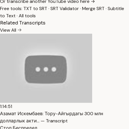
Or transcribe another YouTube video here →
Free tools:
TXT to SRT
·
SRT Validator
·
Merge SRT
·
Subtitle
to Text
·
All tools
Related Transcripts
View All
1:14:51
Азамат Искембаев: Тору-Айгырдагы 300 млн
долларлык акти… — Transcript
Стоп Беспредел