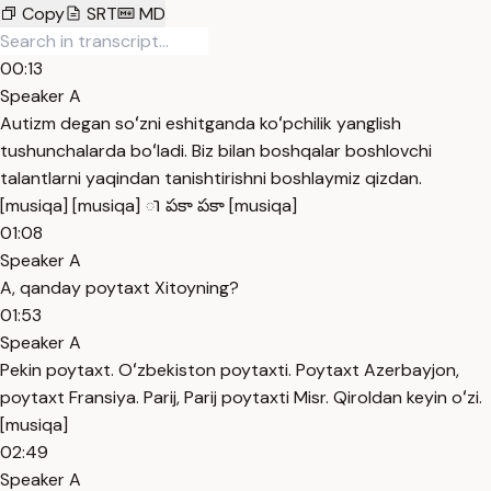
Copy
SRT
MD
00:13
Speaker A
Autizm degan soʻzni eshitganda koʻpchilik yanglish
tushunchalarda boʻladi. Biz bilan boshqalar boshlovchi
talantlarni yaqindan tanishtirishni boshlaymiz qizdan.
[musiqa] [musiqa] ា పకా పకా [musiqa]
01:08
Speaker A
A, qanday poytaxt Xitoyning?
01:53
Speaker A
Pekin poytaxt. Oʻzbekiston poytaxti. Poytaxt Azerbayjon,
poytaxt Fransiya. Parij, Parij poytaxti Misr. Qiroldan keyin oʻzi.
[musiqa]
02:49
Speaker A