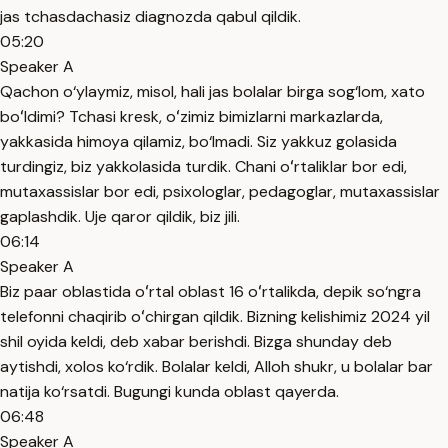
jas tchasdachasiz diagnozda qabul qildik.
05:20
Speaker A
Qachon o‘ylaymiz, misol, hali jas bolalar birga sog‘lom, xato
boʻldimi? Tchasi kresk, oʻzimiz bimizlarni markazlarda,
yakkasida himoya qilamiz, bo‘lmadi. Siz yakkuz golasida
turdingiz, biz yakkolasida turdik. Chani oʻrtaliklar bor edi,
mutaxassislar bor edi, psixologlar, pedagoglar, mutaxassislar
gaplashdik. Uje qaror qildik, biz jili.
06:14
Speaker A
Biz paar oblastida oʻrtal oblast 16 oʻrtalikda, depik so‘ngra
telefonni chaqirib oʻchirgan qildik. Bizning kelishimiz 2024 yil
shil oyida keldi, deb xabar berishdi. Bizga shunday deb
aytishdi, xolos ko‘rdik. Bolalar keldi, Alloh shukr, u bolalar bar
natija ko‘rsatdi. Bugungi kunda oblast qayerda.
06:48
Speaker A