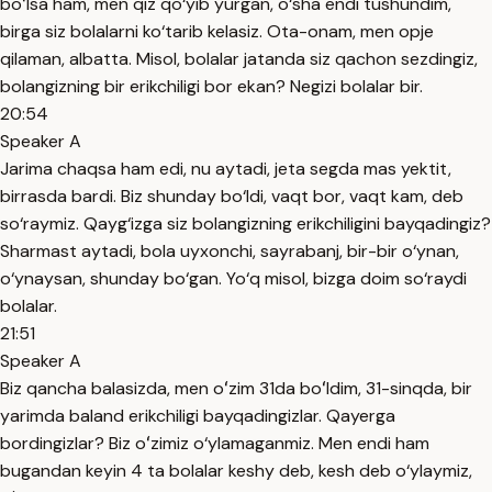
boʻlsa ham, men qiz qo‘yib yurgan, o‘sha endi tushundim,
birga siz bolalarni ko‘tarib kelasiz. Ota-onam, men opje
qilaman, albatta. Misol, bolalar jatanda siz qachon sezdingiz,
bolangizning bir erikchiligi bor ekan? Negizi bolalar bir.
20:54
Speaker A
Jarima chaqsa ham edi, nu aytadi, jeta segda mas yektit,
birrasda bardi. Biz shunday bo‘ldi, vaqt bor, vaqt kam, deb
so‘raymiz. Qayg‘izga siz bolangizning erikchiligini bayqadingiz?
Sharmast aytadi, bola uyxonchi, sayrabanj, bir-bir o‘ynan,
o‘ynaysan, shunday bo‘gan. Yo‘q misol, bizga doim so‘raydi
bolalar.
21:51
Speaker A
Biz qancha balasizda, men oʻzim 31da boʻldim, 31-sinqda, bir
yarimda baland erikchiligi bayqadingizlar. Qayerga
bordingizlar? Biz oʻzimiz o‘ylamaganmiz. Men endi ham
bugandan keyin 4 ta bolalar keshy deb, kesh deb o‘ylaymiz,