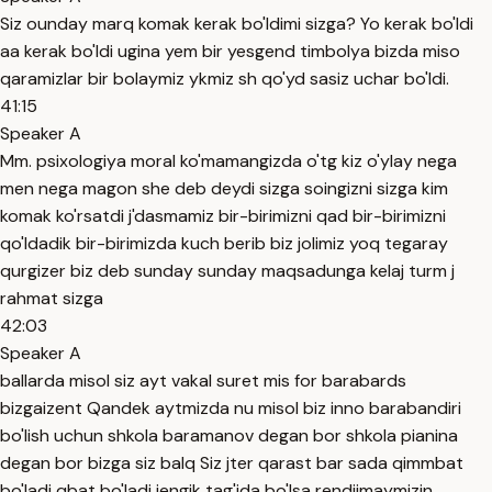
Siz ounday marq komak kerak bo'ldimi sizga? Yo kerak bo'ldi
aa kerak bo'ldi ugina yem bir yesgend timbolya bizda miso
qaramizlar bir bolaymiz ykmiz sh qo'yd sasiz uchar bo'ldi.
41:15
Speaker A
Mm. psixologiya moral ko'mamangizda o'tg kiz o'ylay nega
men nega magon she deb deydi sizga soingizni sizga kim
komak ko'rsatdi j'dasmamiz bir-birimizni qad bir-birimizni
qo'ldadik bir-birimizda kuch berib biz jolimiz yoq tegaray
qurgizer biz deb sunday sunday maqsadunga kelaj turm j
rahmat sizga
42:03
Speaker A
ballarda misol siz ayt vakal suret mis for barabards
bizgaizent Qandek aytmizda nu misol biz inno barabandiri
bo'lish uchun shkola baramanov degan bor shkola pianina
degan bor bizga siz balq Siz jter qarast bar sada qimmbat
bo'ladi qbat bo'ladi jengik tag'ida bo'lsa rendjimaymizin