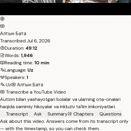
Алтын Бата
Transcribed
Jul 6, 2026
Duration:
49:12
Words:
1,946
Reading time:
10 min
Language:
Uz
Speakers:
1
Uz
Алтын Бата
Transcribe a YouTube Video
Autizm bilan yashayotgan bolalar va ularning ota-onalari
haqida samimiy hikoyalar va inkluziv ta'lim imkoniyatlari.
Transcript
Ask
Summary
Chapters
Questions
Ask about this video. Answers come from its transcript only
— with the timestamp, so you can check them.