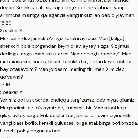
degan. Siz inkuz rah, siz tajribangiz bor, sizstal inar, yangi
arnimcha misimga qaraganda yangi inkluz jah deb o‘ylayman.
16:20
Speaker A
Men siz inkluz jasnuk oʻzingiz turalni aytasiz. Men [kulgu]
sherikchi bola bo‘lgandan keyin qilay, aytay sizga. Siz jimus
dedingiz, negizi men jimus edim. Namondingiz qanday? Meni
mutaxassisim, finans, finans tashkilotim, jretan keyin bolalar
bay otasaydimi? Men jo‘dasim, mening tiri, men Xlim deb
qo‘yaymi?
17:16
Speaker A
Yekimiz qo‘l ustibarda, endiqqa turg‘izamiz, deb niyat qilamiz.
Maqsadimiz bir, o‘ylaymiz bir, kuchimiz bir. Men misol ko‘p
qilay, aytay sizga. Erik bolalar bor, simlar bir ozim qiyinchilik,
yangi bast bo‘lib, kerakli qulustasi birga atal, birga bo‘libmizda.
Birinchi polvy degan aytadi.