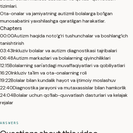
tizimlari.
Ota-onalar va jamiyatning autizmli bolalarga bo‘lgan
munosabatini yaxshilashga qaratilgan harakatlar.
Chapters
00:00
Autizm haqida noto‘g‘ri tushunchalar va boshlang‘ich
tanishtirish
03:43
Inkluziv bolalar va autizm diagnostikasi tajribalari
06:48
Autizm markazlari va bolalarning qiyinchiliklari
12:15
Bolalarning san'atdagi muvaffaqiyatlari va qobiliyatlari
16:20
Inkluziv ta'lim va ota-onalarning roli
19:22
Bolalar bilan kundalik hayot va ijtimoiy moslashuv
22:40
Diagnostika jarayoni va mutaxassislar bilan hamkorlik
24:04
Bolalar uchun qo‘llab-quvvatlash dasturlari va kelajak
rejalar
ANSWERS