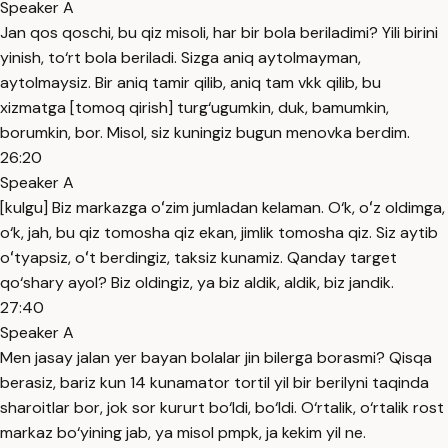
Speaker A
Jan qos qoschi, bu qiz misoli, har bir bola beriladimi? Yili birini
yinish, to‘rt bola beriladi. Sizga aniq aytolmayman,
aytolmaysiz. Bir aniq tamir qilib, aniq tam vkk qilib, bu
xizmatga [tomoq qirish] turg‘ugumkin, duk, bamumkin,
borumkin, bor. Misol, siz kuningiz bugun menovka berdim.
26:20
Speaker A
[kulgu] Biz markazga oʻzim jumladan kelaman. O‘k, oʻz oldimga,
o‘k, jah, bu qiz tomosha qiz ekan, jimlik tomosha qiz. Siz aytib
oʻtyapsiz, oʻt berdingiz, taksiz kunamiz. Qanday target
qo‘shary ayol? Biz oldingiz, ya biz aldik, aldik, biz jandik.
27:40
Speaker A
Men jasay jalan yer bayan bolalar jin bilergа borasmi? Qisqa
berasiz, bariz kun 14 kunamator tortil yil bir berilyni taqinda
sharoitlar bor, jok sor kururt bo‘ldi, bo‘ldi. O‘rtalik, o‘rtalik rost
markaz bo‘yining jab, ya misol pmpk, ja kekim yil ne.