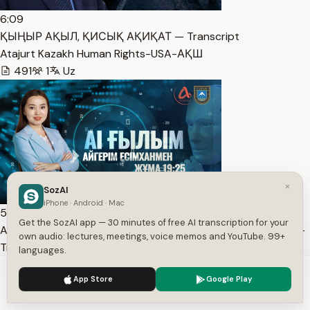
6:09
ҚЫҢЫР АҚЫЛ, ҚИСЫҚ АҚИҚАТ — Transcript
Atajurt Kazakh Human Rights-USA-АҚШ
491
1
Uz
×
SozAI
iPhone · Android · Mac
52:53
Get the SozAI app — 30 minutes of free AI transcription for your
AI ҒЫЛЫМ | Елімізде білім сапасының деңгейі қандай? —
own audio: lectures, meetings, voice memos and YouTube. 99+
Transcript
languages.
Alatau TV
We use cookies to enhance your experience.
Privacy Policy
App Store
Google Play
3,284
1
Uz
Accept
Settings