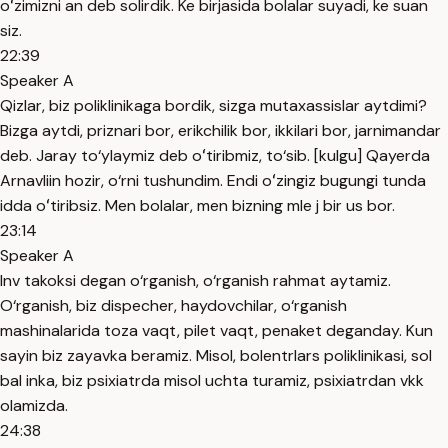
oʻzimizni an deb solirdik. Ke birjasida bolalar suyadi, ke suan
siz.
22:39
Speaker A
Qizlar, biz poliklinikaga bordik, sizga mutaxassislar aytdimi?
Bizga aytdi, priznari bor, erikchilik bor, ikkilari bor, jarnimandar
deb. Jaray to‘ylaymiz deb oʻtiribmiz, to‘sib. [kulgu] Qayerda
Arnavliin hozir, o‘rni tushundim. Endi oʻzingiz bugungi tunda
idda oʻtiribsiz. Men bolalar, men bizning mle j bir us bor.
23:14
Speaker A
Inv takoksi degan o‘rganish, o‘rganish rahmat aytamiz.
O‘rganish, biz dispecher, haydovchilar, o‘rganish
mashinalarida toza vaqt, pilet vaqt, penaket deganday. Kun
sayin biz zayavka beramiz. Misol, bolentrlars poliklinikasi, sol
bal inka, biz psixiatrda misol uchta turamiz, psixiatrdan vkk
olamizda.
24:38