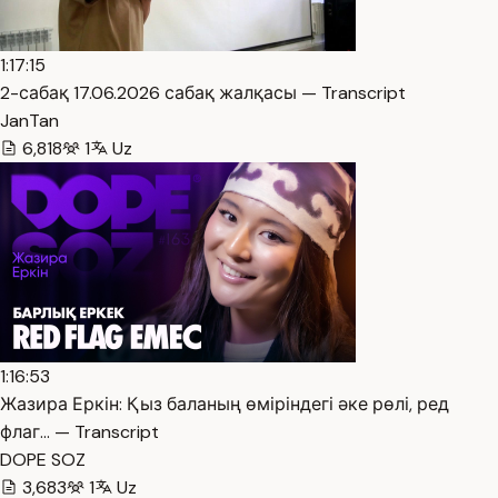
1:17:15
2-сабақ 17.06.2026 сабақ жалқасы — Transcript
JanTan
6,818
1
Uz
1:16:53
Жазира Еркін: Қыз баланың өміріндегі әке рөлі, ред
флаг… — Transcript
DOPE SOZ
3,683
1
Uz