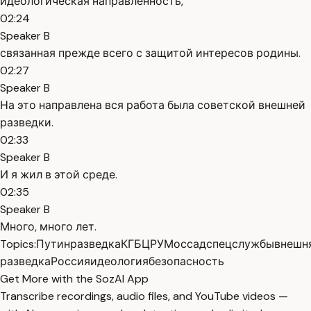
идеологическая направленность,
02:24
Speaker B
связанная прежде всего с защитой интересов родины.
02:27
Speaker B
На это направлена вся работа была советской внешней
разведки.
02:33
Speaker B
И я жил в этой среде.
02:35
Speaker B
Много, много лет.
Topics:
Путин
разведка
КГБ
ЦРУ
Моссад
спецслужбы
внешн
разведка
Россия
идеология
безопасность
Get More with the SozAI App
Transcribe recordings, audio files, and YouTube videos —