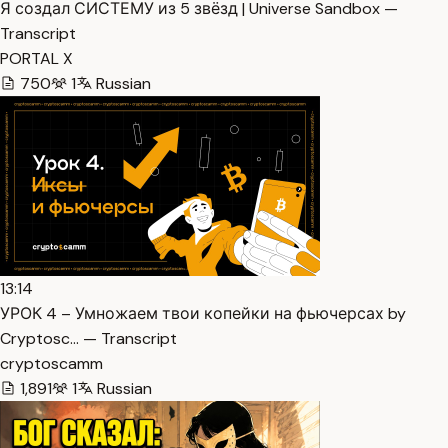
Я создал СИСТЕМУ из 5 звёзд | Universe Sandbox —
Transcript
PORTAL X
750
1
Russian
13:14
УРОК 4 – Умножаем твои копейки на фьючерсах by
Cryptosc… — Transcript
cryptoscamm
1,891
1
Russian