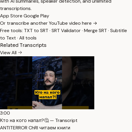
with AI summaries, speaker detection, and unlimited
transcriptions.
App Store
Google Play
Or transcribe another YouTube video here →
Free tools:
TXT to SRT
·
SRT Validator
·
Merge SRT
·
Subtitle
to Text
·
All tools
Related Transcripts
View All
3:00
Кто на кого напал?🤔 — Transcript
ANTITERROR ChRI читаем книги