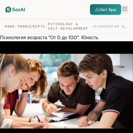
Get App
PSYCHOLOGY &
HOME
/
TRANSCRIPTS
/
/
ПСИХОЛОГИЯ ВОЗРАСТА “ОТ 0 ДО 100”. ЮНОСТЬ — TRANSCRIPT
SELF-DEVELOPMENT
Психология возраста "От 0 до 100". Юность