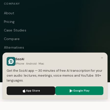
COMPANY
About
Pricing
Case Studies
Compare
Alternatives
Contact
×
SozAI
iPhone · Android · Mac
Blog
Get the SozAI app — 30 minutes of free AI transcription for your
Privacy
own audio: lectures, meetings, voice memos and YouTube. 99+
languages.
Terms
We use cookies to enhance your experience.
Privacy Policy
App Store
Google Play
Accept
Settings
Telegram
Instagram
© 2026 Vastflow. All rights reserved.