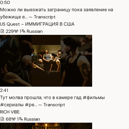
0:50
Можно ли выезжать заграницу пока заявление на
убежище е… — Transcript
US Quest – ИММИГРАЦИЯ В США
229
1
Russian
2:41
Тут молва прошла, что в камере гад #фильмы
#сериалы #ре… — Transcript
RICH VIBE
68
1
Russian