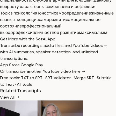
специальности, служба в армии для юношей. Данному
возрасту характерны самоанализ и рефлексия.
Topics:
психология юности
самоопределение
жизненные
планы
я-концепция
саморазвитие
эмоциональное
состояние
профессиональный
выбор
рефлексия
личностное развитие
максимализм
Get More with the SozAI App
Transcribe recordings, audio files, and YouTube videos —
with AI summaries, speaker detection, and unlimited
transcriptions.
App Store
Google Play
Or transcribe another YouTube video here →
Free tools:
TXT to SRT
·
SRT Validator
·
Merge SRT
·
Subtitle
to Text
·
All tools
Related Transcripts
View All