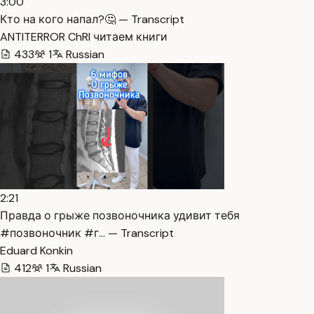
3:00
Кто на кого напал?🤔 — Transcript
ANTITERROR ChRI читаем книги
433
1
Russian
2:21
Правда о грыже позвоночника удивит тебя
#позвоночник #г… — Transcript
Eduard Konkin
412
1
Russian