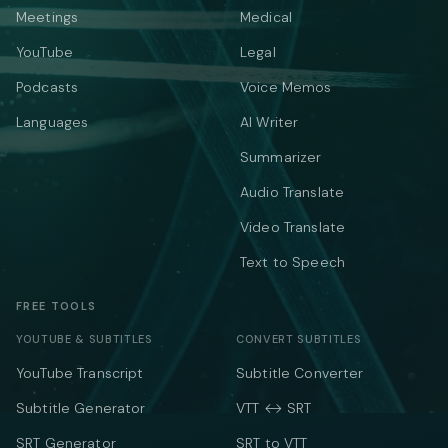
Meetings
Medical
YouTube
Legal
Podcasts
Voice Memos
Languages
AI Writer
Summarizer
Audio Translate
Video Translate
Text to Speech
FREE TOOLS
YOUTUBE & SUBTITLES
CONVERT SUBTITLES
YouTube Transcript
Subtitle Converter
Subtitle Generator
VTT ↔ SRT
SRT Generator
SRT to VTT