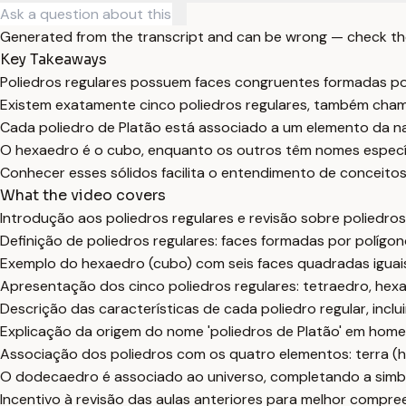
Generated from the transcript and can be wrong — check th
Key Takeaways
Poliedros regulares possuem faces congruentes formadas por
Existem exatamente cinco poliedros regulares, também cham
Cada poliedro de Platão está associado a um elemento da na
O hexaedro é o cubo, enquanto os outros têm nomes especí
Conhecer esses sólidos facilita o entendimento de conceitos
What the video covers
Introdução aos poliedros regulares e revisão sobre poliedros
Definição de poliedros regulares: faces formadas por polígo
Exemplo do hexaedro (cubo) com seis faces quadradas iguai
Apresentação dos cinco poliedros regulares: tetraedro, hex
Descrição das características de cada poliedro regular, incl
Explicação da origem do nome 'poliedros de Platão' em home
Associação dos poliedros com os quatro elementos: terra (he
O dodecaedro é associado ao universo, completando a simbo
Incentivo à revisão das aulas anteriores para melhor compr