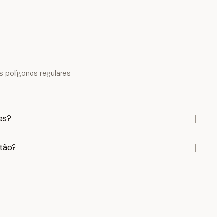
s polígonos regulares
es?
atão?