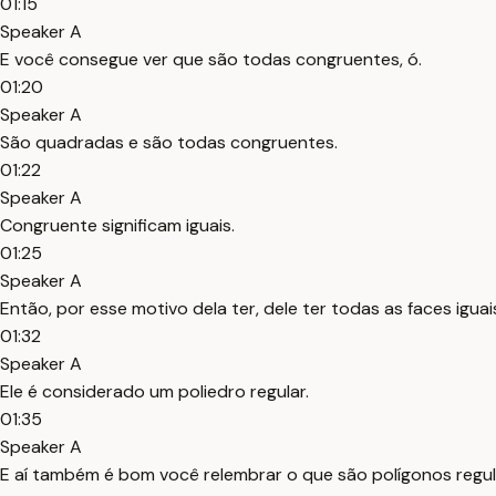
01:15
Speaker A
E você consegue ver que são todas congruentes, ó.
01:20
Speaker A
São quadradas e são todas congruentes.
01:22
Speaker A
Congruente significam iguais.
01:25
Speaker A
Então, por esse motivo dela ter, dele ter todas as faces iguai
01:32
Speaker A
Ele é considerado um poliedro regular.
01:35
Speaker A
E aí também é bom você relembrar o que são polígonos regul