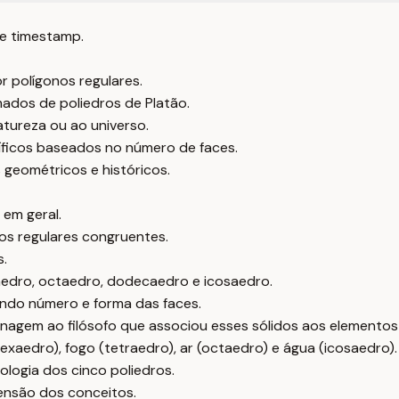
e timestamp.
 polígonos regulares.
ados de poliedros de Platão.
tureza ou ao universo.
ficos baseados no número de faces.
 geométricos e históricos.
 em geral.
nos regulares congruentes.
s.
aedro, octaedro, dodecaedro e icosaedro.
uindo número e forma das faces.
nagem ao filósofo que associou esses sólidos aos elementos
xaedro), fogo (tetraedro), ar (octaedro) e água (icosaedro).
logia dos cinco poliedros.
eensão dos conceitos.