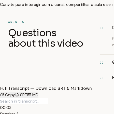
Convite para interagir com o canal, compartilhar a aula e se
ANSWERS
O
01
Questions
P
about this video
c
02
03
Full Transcript — Download SRT & Markdown
Copy
SRT
MD
00:03
Speaker A