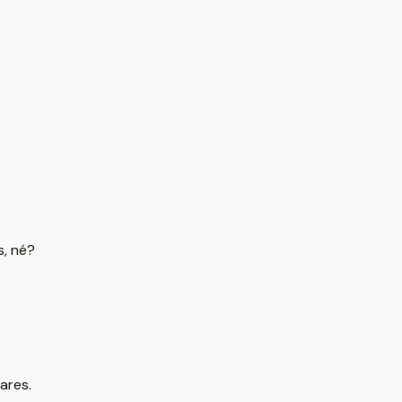
s, né?
ares.