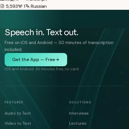
5,593
1
Russian
Speech in. Text out.
Free on iOS and Android — 30 minutes of transcription
included.
Get the App — Free
iOS and Android. 30 minutes free, no card.
FEATURES
SOLUTIONS
Audio to Text
Interviews
Video to Text
Lectures