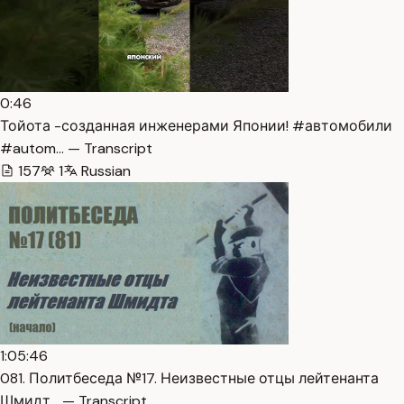
0:46
Тойота -созданная инженерами Японии! #автомобили
#autom… — Transcript
157
1
Russian
1:05:46
081. Политбеседа №17. Неизвестные отцы лейтенанта
Шмидт… — Transcript