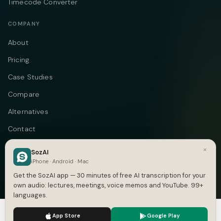
Timecode Converter
COMPANY
About
Pricing
Case Studies
Compare
Alternatives
Contact
Blog
×
SozAI
iPhone · Android · Mac
Privacy
Get the SozAI app — 30 minutes of free AI transcription for your
Terms
own audio: lectures, meetings, voice memos and YouTube. 99+
languages.
DMCA
We use cookies to enhance your experience.
Privacy Policy
App Store
Google Play