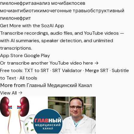
пиелонефрита
анализ мочи
бакпосев
мочи
антибиотики
мочегонные травы
обструктивный
пиелонефрит
Get More with the SozAI App
Transcribe recordings, audio files, and YouTube videos —
with AI summaries, speaker detection, and unlimited
transcriptions.
App Store
Google Play
Or transcribe another YouTube video here →
Free tools:
TXT to SRT
·
SRT Validator
·
Merge SRT
·
Subtitle
to Text
·
All tools
More from Главный Медицинский Канал
View All