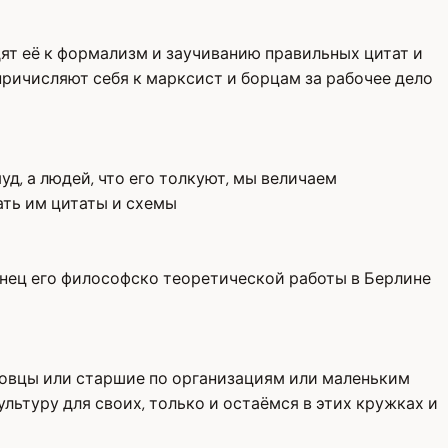
т её к формализм и заучиванию правильных цитат и
ричисляют себя к марксист и борцам за рабочее дело
д, а людей, что его толкуют, мы величаем
ть им цитаты и схемы
нец его философско теоретической работы в Берлине
ковцы или старшие по организациям или маленьким
ьтуру для своих, только и остаёмся в этих кружках и