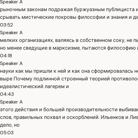
Speaker A
рыночным законам подражая буржуазным публициста и 
срывать мистические покровы философии и знания и де
03:52
Speaker A
мелких организациях, валяясь в собственном соку, не п
но менее сведущие в марксизме, пытаются философию 
04:18
Speaker A
науки как мы пришли к ней и как она сформировалась
выре Почему подлинной строенный теорией противопо
идеалистический лагерем и
04:43
Speaker A
этого действия и большей производительности выбива
слов, правильных похвал и оскорблений. Ильенков и Л
дело, но
05:03