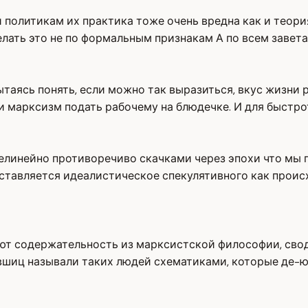
политикам их практика тоже очень вредна как и теори
лать это не по формальным признакам А по всем завет
ытаясь понять, если можно так выразиться, вкус жизни 
и марксизм подать рабочему на блюдечке. И для быстр
 нелинейно противоречиво скачками через эпохи что м
ставляется идеалистическое спекулятивного как прои
ют содержательность из марксистской философии, свод
ившиц называли таких людей схематиками, которые де-ю