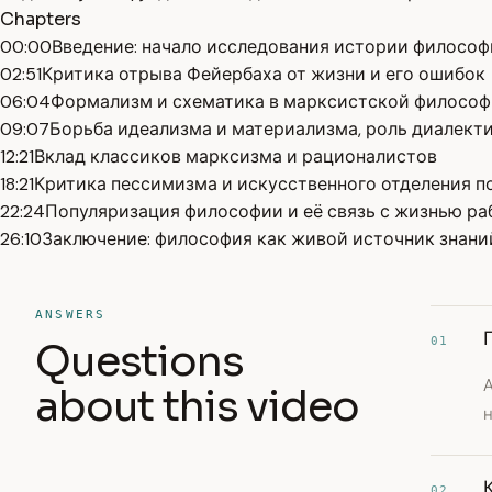
Chapters
00:00
Введение: начало исследования истории филосо
02:51
Критика отрыва Фейербаха от жизни и его ошибок
06:04
Формализм и схематика в марксистской филосо
09:07
Борьба идеализма и материализма, роль диалект
12:21
Вклад классиков марксизма и рационалистов
18:21
Критика пессимизма и искусственного отделения п
22:24
Популяризация философии и её связь с жизнью ра
26:10
Заключение: философия как живой источник знани
ANSWERS
01
Questions
about this video
02