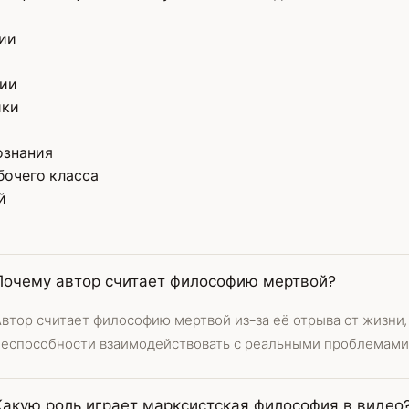
фии
фии
ики
ознания
бочего класса
й
Почему автор считает философию мертвой?
Автор считает философию мертвой из-за её отрыва от жизни
неспособности взаимодействовать с реальными проблемами
Какую роль играет марксистская философия в видео