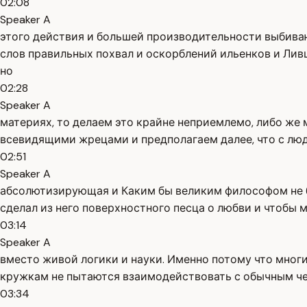
02:08
Speaker A
этого действия и большей производительности выбива
слов правильных похвал и оскорблений ильенков и Лив
но
02:28
Speaker A
материях, то делаем это крайне неприемлемо, либо же 
всевидящими жрецами и предполагаем далее, что с л
02:51
Speaker A
абсолютизирующая и Каким бы великим философом не б
сделал из него поверхностного песца о любви и чтобы 
03:14
Speaker A
вместо живой логики и науки. Именно потому что мно
кружкам не пытаются взаимодействовать с обычным чело
03:34