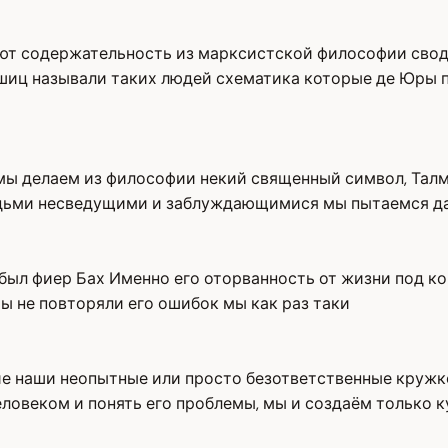
ют содержательность из марксистской философии сводя
шиц называли таких людей схематика которые де Юры п
мы делаем из философии некий священный символ, Талму
юдьми несведущими и заблуждающимися мы пытаемся да
ыл фиер Бах Именно его оторванность от жизни под ко
мы не повторяли его ошибок мы как раз таки
гие наши неопытные или просто безответственные круж
веком и понять его проблемы, мы и создаём только кул