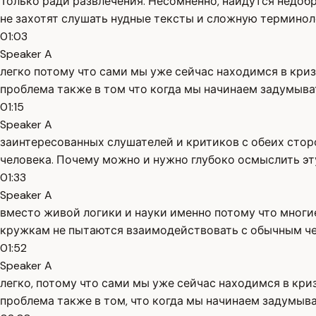
Только ради развлечения. Несомненно, найдутся недоб
не захотят слушать нудные тексты и сложную терминоло
01:03
Speaker A
легко потому что сами мы уже сейчас находимся в криз
проблема также в том что когда мы начинаем задумыва
01:15
Speaker A
заинтересованных слушателей и критиков с обеих сторо
человека. Почему можно и нужно глубоко осмыслить э
01:33
Speaker A
вместо живой логики и науки именно потому что мног
кружкам не пытаются взаимодействовать с обычным чел
01:52
Speaker A
легко, потому что сами мы уже сейчас находимся в криз
проблема также в том, что когда мы начинаем задумыва