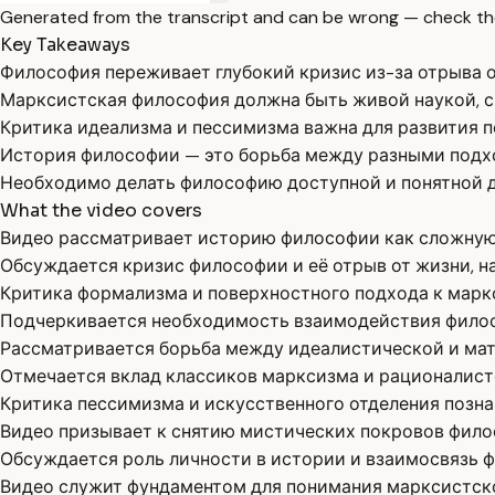
Generated from the transcript and can be wrong — check th
Key Takeaways
Философия переживает глубокий кризис из-за отрыва 
Марксистская философия должна быть живой наукой, с
Критика идеализма и пессимизма важна для развития п
История философии — это борьба между разными подхо
Необходимо делать философию доступной и понятной дл
What the video covers
Видео рассматривает историю философии как сложную
Обсуждается кризис философии и её отрыв от жизни, н
Критика формализма и поверхностного подхода к марк
Подчеркивается необходимость взаимодействия филос
Рассматривается борьба между идеалистической и мат
Отмечается вклад классиков марксизма и рационалистов
Критика пессимизма и искусственного отделения позна
Видео призывает к снятию мистических покровов фило
Обсуждается роль личности в истории и взаимосвязь 
Видео служит фундаментом для понимания марксистско