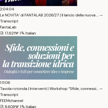
2:04:04
Le NOVITA’ di FANTALAB 2026/27 | Il lancio della nuova … —
Transcript
FantaLab
17,621
1
Italian
1:11:06
Tavola rotonda | Interventi | Workshop “Sfide, connessi… —
Transcript
FEEMchannel
8,608
1
Italian