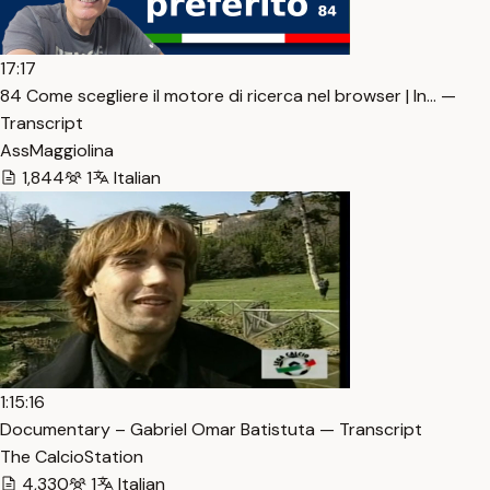
17:17
84 Come scegliere il motore di ricerca nel browser | In… —
Transcript
AssMaggiolina
1,844
1
Italian
1:15:16
Documentary – Gabriel Omar Batistuta — Transcript
The CalcioStation
4,330
1
Italian