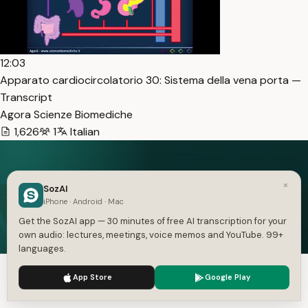
12:03
Apparato cardiocircolatorio 30: Sistema della vena porta —
Transcript
Agora Scienze Biomediche
1,626
1
Italian
×
Speech in. Text out.
SozAI
iPhone · Android · Mac
Free on iOS and Android — 30 minutes of transcription
Get the SozAI app — 30 minutes of free AI transcription for your
included.
own audio: lectures, meetings, voice memos and YouTube. 99+
languages.
Get the App — Free
We use cookies to enhance your experience.
Privacy Policy
App Store
Google Play
iOS and Android. 30 minutes free, no card.
Accept
Settings