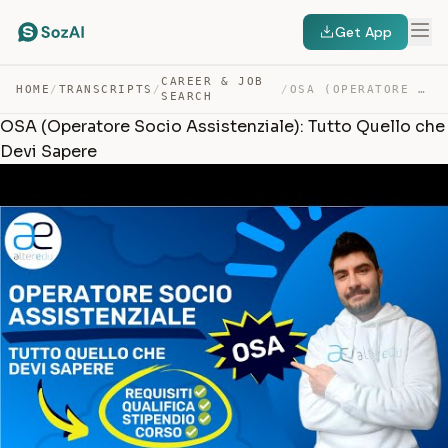
Get App
CAREER & JOB
HOME
/
TRANSCRIPTS
/
/
OSA (OPERATORE SOCIO ASSISTENZIALE): TUTTO QUELLO CHE D… — TRANSCRIPT
SEARCH
OSA (Operatore Socio Assistenziale): Tutto Quello che
Devi Sapere