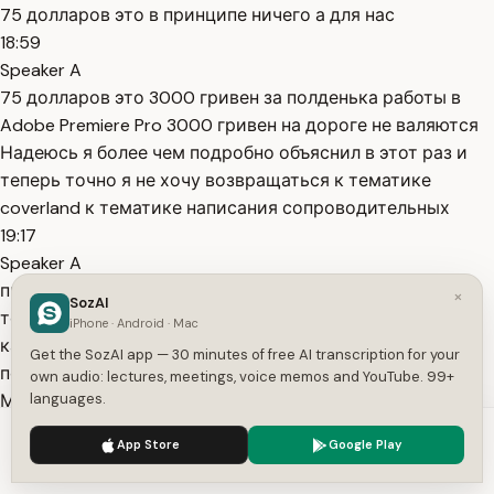
75 долларов это в принципе ничего а для нас
18:59
Speaker A
75 долларов это 3000 гривен за полденька работы в
Adobe Premiere Pro 3000 гривен на дороге не валяются
Надеюсь я более чем подробно объяснил в этот раз и
теперь точно я не хочу возвращаться к тематике
coverland к тематике написания сопроводительных
19:17
Speaker A
писем оставлю это здесь в Ютубе кстати небольшая
×
SozAI
текстовая версия этого ролика есть моем Telegram
iPhone · Android · Mac
канале Можешь сохранить Просто на будущее как бы
Get the SozAI app — 30 minutes of free AI transcription for your
пользоваться тем о чем я сейчас видеоролики сказал
own audio: lectures, meetings, voice memos and YouTube. 99+
Можешь залетать сохранять в заметочки и
languages.
пользоваться как ни крути ключом к написанию
We use cookies to enhance your experience.
Privacy Policy
App Store
Google Play
19:40
Accept
Settings
Speaker A