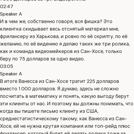
02:47
Speaker A
И в чем же, собственно говоря, вся фишка? Это
клиентка скидывает весь отснятый материал мне,
фрилансеру из Харькова, и ровно по её скрипту, по её
желанию, по её видению я делаю таких же три ролика,
как и команда видеомейкеров из Сан-Хосе, только
беру по 75 долларов за одно видео.
03:05
Speaker A
В итоге Ванесса из Сан-Хосе тратит 225 долларов
вместо 1 000 долларов. Я думаю, здесь не сложно
посчитать в математику и понять, какую выгоду берут
эти клиенты от нас. И поэтому вы должны понимать, что
когда вы пишете письмо клиенту из США,
среднестатистическому такому, как Ванесса из Сан-
Хосе, ей не нужна крутая компания или топ-рейд плюс
фрилансер, который будет ей делать ролики тоже за