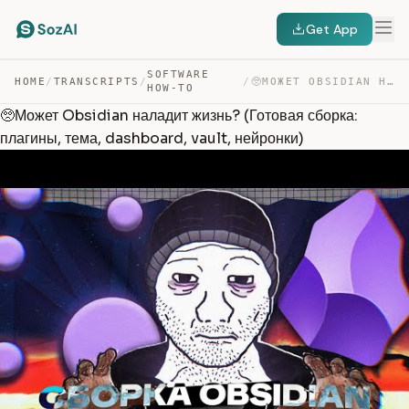
Get App
SOFTWARE
HOME
/
TRANSCRIPTS
/
/
🥺МОЖЕТ OBSIDIAN НАЛАДИТ ЖИЗНЬ? (ГОТОВАЯ СБОРКА: ПЛАГИНЫ… — TRANSCRIPT
HOW-TO
🥺Может Obsidian наладит жизнь? (Готовая сборка:
плагины, тема, dashboard, vault, нейронки)