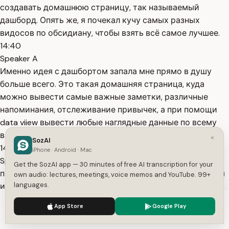
создавать домашнюю страницу, так называемый
дашборд. Опять же, я почекал кучу самых разных
видосов по обсидиану, чтобы взять всё самое лучшее.
14:40
Speaker A
Именно идея с дашбортом запала мне прямо в душу
больше всего. Это такая домашняя страница, куда
можно вывести самые важные заметки, различные
напоминания, отслеживание привычек, а при помощи
data viiew вывести любые наглядные данные по всему
вашему хранилищу, как, например,
×
SozAI
14:56
iPhone · Android · Mac
Speaker A
Get the SozAI app — 30 minutes of free AI transcription for your
просмотреть последние отредактированные страницы
own audio: lectures, meetings, voice memos and YouTube. 99+
languages.
или же пять случайных страниц. Тут что придёт вам в
голову, короче говоря. Для этого нам понадобится
We use cookies to enhance your experience.
Privacy Policy
App Store
Google Play
открыть созданном вам хранилище, куда вы указывали
Accept
Settings
путь при первом открытии программы, папку под