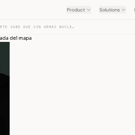
Product
Solutions
COREA DEL NORTE SABE QUE SIN ARMAS NUCLEARES SERÍA BORR… — TRANSCRIPT
rada del mapa