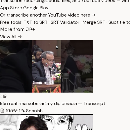
Transcribe recordings, audio files, and YouTube videos — with
App Store
Google Play
Or transcribe another YouTube video here →
Free tools:
TXT to SRT
·
SRT Validator
·
Merge SRT
·
Subtitle t
More from JP+
View All
1:19
Irán reafirma soberanía y diplomacia — Transcript
195
1
Spanish