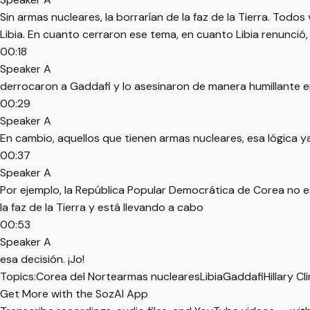
Sin armas nucleares, la borrarían de la faz de la Tierra. To
Libia. En cuanto cerraron ese tema, en cuanto Libia renunció,
00:18
Speaker A
derrocaron a Gaddafi y lo asesinaron de manera humillante en 
00:29
Speaker A
En cambio, aquellos que tienen armas nucleares, esa lógica y
00:37
Speaker A
Por ejemplo, la República Popular Democrática de Corea no es
la faz de la Tierra y está llevando a cabo
00:53
Speaker A
esa decisión. ¡Jo!
Topics:
Corea del Norte
armas nucleares
Libia
Gaddafi
Hillary Cl
Get More with the SozAI App