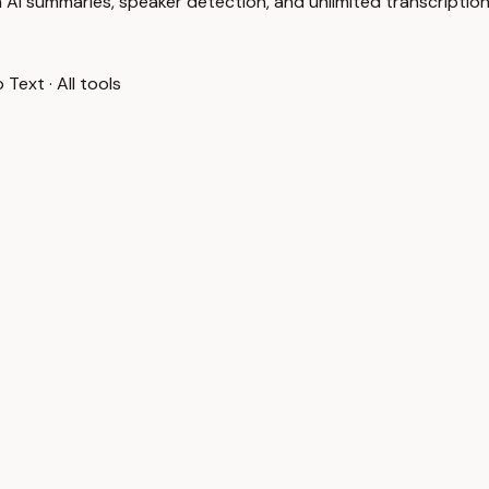
 AI summaries, speaker detection, and unlimited transcription
o Text
·
All tools