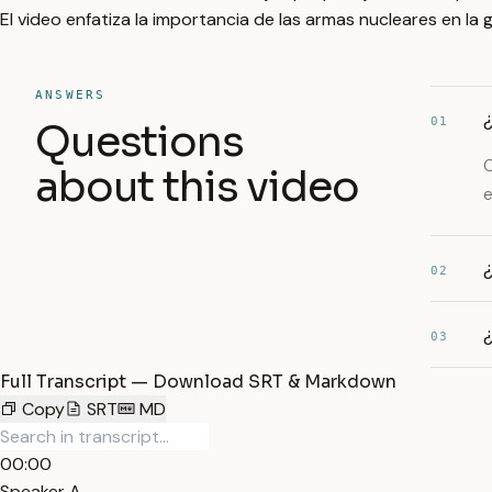
El video enfatiza la importancia de las armas nucleares en la g
ANSWERS
01
Questions
C
about this video
e
¿
02
03
Full Transcript — Download SRT & Markdown
Copy
SRT
MD
00:00
Speaker A