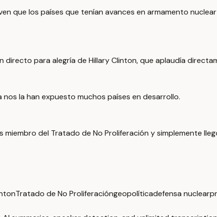
dos ven que los países que tenían avances en armamento nuclea
directo para alegría de Hillary Clinton, que aplaudía directa
a nos la han expuesto muchos países en desarrollo.
 miembro del Tratado de No Proliferación y simplemente llegó
inton
Tratado de No Proliferación
geopolítica
defensa nuclear
pr