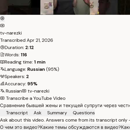
tv-narezki
Transcribed
Apr 21, 2026
Duration:
2:12
Words:
116
Reading time:
1 min
Language:
Russian
(95%)
Speakers:
2
Accuracy:
95%
Russian
tv-narezki
Transcribe a YouTube Video
Сравнение бывшей жены и текущей супруги через честн
Transcript
Ask
Summary
Questions
Ask about this video. Answers come from its transcript only
О чем это видео?
Какие темы обсуждаются в видео?
Как