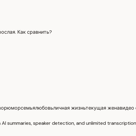
рослая. Как сравнить?
вор
юмор
семья
любовь
личная жизнь
текущая жена
видео
 AI summaries, speaker detection, and unlimited transcription