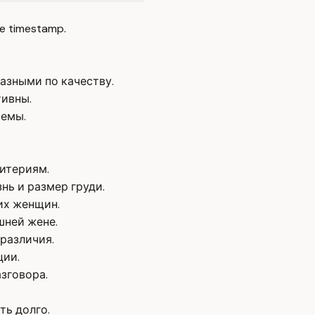
e timestamp.
азными по качеству.
тивны.
темы.
итериям.
нь и размер груди.
их женщин.
шней жене.
различия.
ции.
зговора.
ть долго.