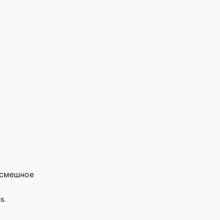
 смешное
s.