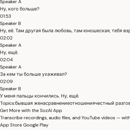
Speaker A
Ну, кого больше?
01:53
Speaker B
Ну, её. Там другая была любовь, там юношеская, тебя вз
02:02
Speaker A
Ну, ещё.
02:04
Speaker A
За кем ты больше ухаживал?
02:09
Speaker B
У меня пальцы кончились. Ну, ещё.
Topics:
бывшая жена
сравнение
отношения
честный разго
Get More with the SozAI App
Transcribe recordings, audio files, and YouTube videos — with
App Store
Google Play