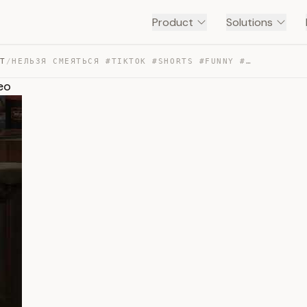
Product
Solutions
NT
/
НЕЛЬЗЯ СМЕЯТЬСЯ #TIKTOK #SHORTS #FUNNY #FUNNYVIDEO — TRANSCRIPT
eo