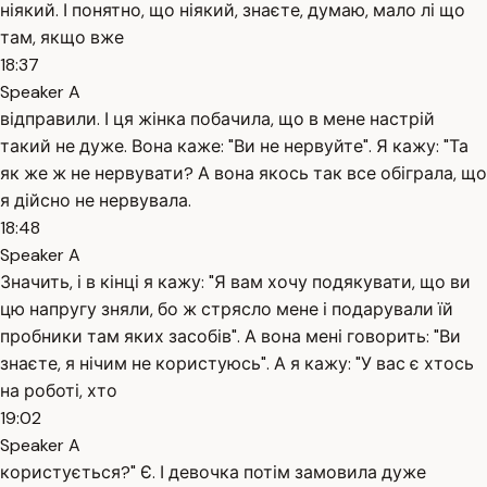
ніякий. І понятно, що ніякий, знаєте, думаю, мало лі що
там, якщо вже
18:37
Speaker A
відправили. І ця жінка побачила, що в мене настрій
такий не дуже. Вона каже: "Ви не нервуйте". Я кажу: "Та
як же ж не нервувати? А вона якось так все обіграла, що
я дійсно не нервувала.
18:48
Speaker A
Значить, і в кінці я кажу: "Я вам хочу подякувати, що ви
цю напругу зняли, бо ж стрясло мене і подарували їй
пробники там яких засобів". А вона мені говорить: "Ви
знаєте, я нічим не користуюсь". А я кажу: "У вас є хтось
на роботі, хто
19:02
Speaker A
користується?" Є. І девочка потім замовила дуже