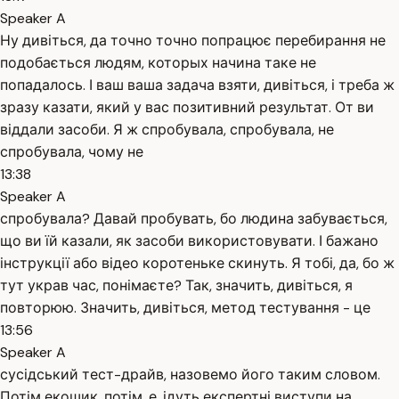
Speaker A
Ну дивіться, да точно точно попрацює перебирання не
подобається людям, которых начина таке не
попадалось. І ваш ваша задача взяти, дивіться, і треба ж
зразу казати, який у вас позитивний результат. От ви
віддали засоби. Я ж спробувала, спробувала, не
спробувала, чому не
13:38
Speaker A
спробувала? Давай пробувать, бо людина забувається,
що ви їй казали, як засоби використовувати. І бажано
інструкції або відео коротеньке скинуть. Я тобі, да, бо ж
тут украв час, понімаєте? Так, значить, дивіться, я
повторюю. Значить, дивіться, метод тестування - це
13:56
Speaker A
сусідський тест-драйв, назовемо його таким словом.
Потім екошик, потім, е, ідуть експертні виступи на