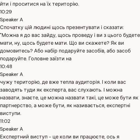
йти і проситися на їх територію.
10:29
Speaker A
Спочатку цій людині щось презентувати і сказати:
"Можна я до вас зайду, щось проведу і ви з цього будете
мати, ну, щось будете мати. Що ви скажете? Як ви
домовитесь? Або набір подаруйте засобів, або засоб
подаруйте. Головне заїзти на
10:48
Speaker A
чужу територію, де вже тепла аудиторія. І коли вас
заводять туди як експерта, вас слухають. І можна
назвати, знаєте, це можна назвати такі, це може бути як
партнерство, а може бути, як називається, експертні
виступи.
11:02
Speaker A
Експертний виступ - це коли ви працюєте, ось я