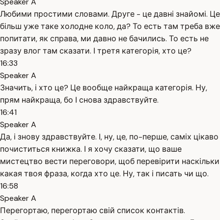
Speaker A
Любими простими словами. Друге - це давні знайомі. Це
більш уже таке холодне коло, да? То есть там треба вже
попитати, як справа, ми давно не бачились. То есть не
зразу влог там сказати. І третя категорія, хто це?
16:33
Speaker A
Значить, і хто це? Це вообще найкраща категорія. Ну,
прям найкраща, бо І снова здравствуйте.
16:41
Speaker A
Да, і знову здравствуйте. І, ну, це, по-перше, саміх цікаво
почиститься книжка. І я хочу сказати, що ваше
мистецтво вести переговори, щоб перевірити наскільки
какая твоя фраза, когда хто це. Ну, так і писать чи що.
16:58
Speaker A
Перегортаю, перегортаю свій список контактів.