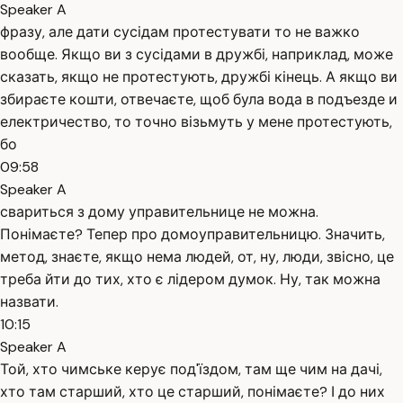
Speaker A
фразу, але дати сусідам протестувати то не важко
вообще. Якщо ви з сусідами в дружбі, наприклад, може
сказать, якщо не протестують, дружбі кінець. А якщо ви
збираєте кошти, отвечаєте, щоб була вода в подъезде и
електричество, то точно візьмуть у мене протестують,
бо
09:58
Speaker A
свариться з дому управительнице не можна.
Понімаєте? Тепер про домоуправительницю. Значить,
метод, знаєте, якщо нема людей, от, ну, люди, звісно, це
треба йти до тих, хто є лідером думок. Ну, так можна
назвати.
10:15
Speaker A
Той, хто чимське керує под'їздом, там ще чим на дачі,
хто там старший, хто це старший, понімаєте? І до них