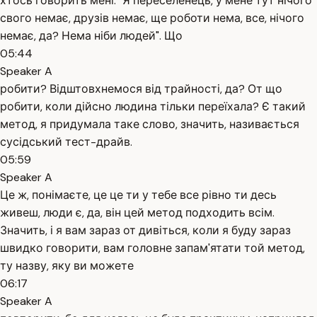
хтось говорить мені: "Я переселенець, у мене тут нічого
свого немає, друзів немає, ще роботи нема, все, нічого
немає, да? Нема ніби людей". Що
05:44
Speaker A
робити? Відштовхнемося від трайності, да? От що
робити, коли дійсно людина тільки переїхала? Є такий
метод, я придумала таке слово, значить, називається
сусідський тест-драйв.
05:59
Speaker A
Це ж, понімаєте, це це ти у тебе все рівно ти десь
живеш, люди є, да, він цей метод подходить всім.
Значить, і я вам зараз от дивіться, коли я буду зараз
швидко говорити, вам головне запам'ятати той метод,
ту назву, яку ви можете
06:17
Speaker A