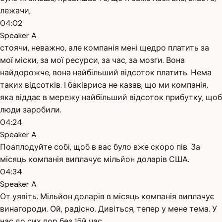
лежачи,
04:02
Speaker A
стоячи, неважно, але компанія мені щедро платить за
мої міски, за мої ресурси, за час, за мозги. Вона
найдорожче, вона найбільший відсоток платить. Нема
таких відсотків. І баківриса не казав, що ми компанія,
яка віддає в мережу найбільший відсоток прибутку, щоб
люди заробили.
04:24
Speaker A
Поаплодуйте собі, щоб в вас було вже скоро пів. За
місяць компанія виплачує мільйон доларів США.
04:34
Speaker A
От уявіть. Мільйон доларів в місяць компанія виплачує
винагороди. Ой, радісно. Дивіться, тепер у мене тема. У
нас до сих пор без 15й час.