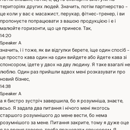
територіях других людей. Значить, потім партнерство -
це коли у вас є масажист, перукар, фітнес-тренер, і ви
пропонуєте попрацювати з вашою продукцією і е і
малюйте горизонти, що це принесе. Так,
14:20
Speaker A
значить, і і тоже, як ви відгулки берете, іще один спосіб -
це просто кава один на один вийдете або йдете кава зі
спонсором, ідете у двох на дву людину. Я таке взагалі не
люблю. Один раз прийшли вдвох мені розказувати про
новий бізнес,
14:38
Speaker A
а я бистро зустріч завершила, бо я розумніша, знаєте,
всьо. Я задала два питання і нічого мені якогось
старшого розумнішого до мене вести, бо нема
розумнішого за мене. Питання закрите, тому я дуже оце
я те время говорю, треба працювати спонсором. Я