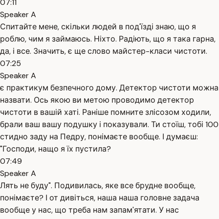
07:11
Speaker A
Спитайте мене, скільки людей в под'їзді знаю, що я
роблю, чим я займаюсь. Ніхто. Радіють, що я така гарна,
да, і все. Значить, є ще слово майстер-класи чистоти.
07:25
Speaker A
є практикум безпечного дому. Детектор чистоти можна
назвати. Ось якою ви метою проводимо детектор
чистоти в вашій хаті. Раніше помните злісозом ходили,
брали ваш вашу подушку і показували. Ти стоїш, тобі 100
стидно заду на Педру, понімаєте вообще. І думаєш:
"Господи, нащо я їх пустила?
07:49
Speaker A
Лять не буду". Подивилась, яке все брудне вообще,
понімаєте? І от дивіться, наша наша головне задача
вообще у нас, що треба нам запам'ятати. У нас