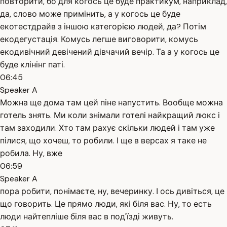
повторити, бо для когось це буде практикум, наприклад,
да, слово може примінить, а у когось це буде
екотестдрайв з іншою категорією людей, да? Потім
екодегустація. Комусь легше виговорити, комусь
екодивічний девічений дівчачий вечір. Та а у когось це
буде клінінг паті.
06:45
Speaker A
Можна ще дома там цей піне напустить. Вообще можна
готель знять. Ми коли знімали готелі найкращий люкс і
там заходили. Хто там рахує скільки людей і там уже
пілися, що хочеш, то робили. І ще в версах я таке не
робила. Ну, вже
06:59
Speaker A
пора робити, понімаєте, ну, вечеринку. І ось дивіться, це
що говорить. Це прямо люди, які біля вас. Ну, то есть
люди найтепліше біля вас в под'їзді живуть.