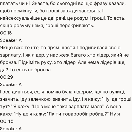
платать чи ні. Знаєте, бо сьогодні всі цю фразу казали,
щоб посміхнути, бо гроші завжди заводять. І
найсексуальніше це дві речі, це розум і гроші. То есть,
якщо розуму нема, гроші перекривають.
00:16
Speaker A
Якщо вже те і те, то прям щастя. І подивилася свою
зарплату. І як лідер, у нас жеж багато хто лідер, який не
бронза. Підніміть руку, хто лідер. Але нема лідерів ще,
да? То есть не бронза.
00:29
Speaker A
І ось дивіться, ее, я помню була лідером, іду по вулиці,
значить, іду зелечкою, значить, іду. І я кажу: "Ну, де гроші
тут?" Я кажу: "Це в мене така зарплата мала". А вона
каже: "Ну де я кажу: "Як ти товарообіг робиш?" Ну я
00:45
Speaker A