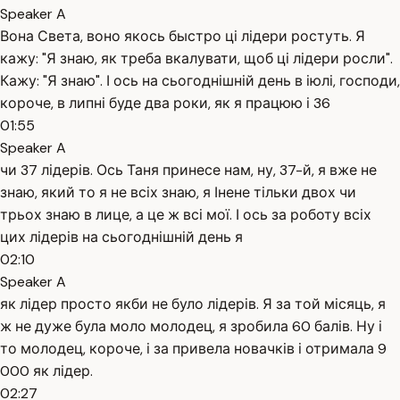
Speaker A
Вона Света, воно якось быстро ці лідери ростуть. Я
кажу: "Я знаю, як треба вкалувати, щоб ці лідери росли".
Кажу: "Я знаю". І ось на сьогоднішній день в іюлі, господи,
короче, в липні буде два роки, як я працюю і 36
01:55
Speaker A
чи 37 лідерів. Ось Таня принесе нам, ну, 37-й, я вже не
знаю, який то я не всіх знаю, я Інене тільки двох чи
трьох знаю в лице, а це ж всі мої. І ось за роботу всіх
цих лідерів на сьогоднішній день я
02:10
Speaker A
як лідер просто якби не було лідерів. Я за той місяць, я
ж не дуже була моло молодец, я зробила 60 балів. Ну і
то молодец, короче, і за привела новачків і отримала 9
000 як лідер.
02:27