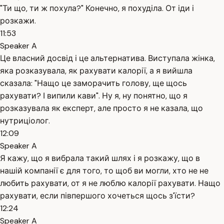
"Ти що, ти ж похула?" Конечно, я похуділа. От іди і
розкажи.
11:53
Speaker A
Це власний досвід і це альтернатива. Виступала жінка,
яка розказувала, як рахувати калорії, а я вийшла
сказала: "Нащо це заморачить голову, ще щось
рахувати? І випили кави". Ну я, ну понятно, що я
розказувала як експерт, але просто я не казала, що
нутриціолог.
12:09
Speaker A
Я кажу, що я вибрала такий шлях і я розкажу, що в
нашій компанії є для того, то щоб ви могли, хто не не
любить рахувати, от я не люблю калорії рахувати. Нащо
рахувати, если півпершого хочеться щось з'їсти?
12:24
Speaker A