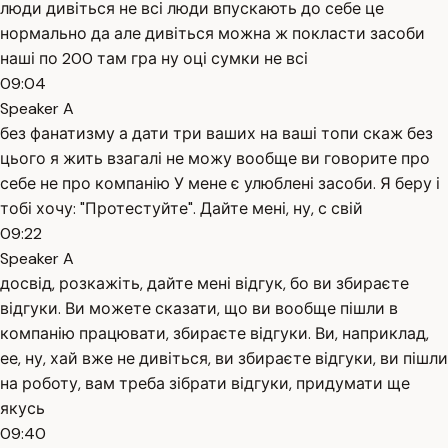
люди дивіться не всі люди впускають до себе це
нормально да але дивіться можна ж покласти засоби
наші по 200 там гра ну оці сумки не всі
09:04
Speaker A
без фанатизму а дати три ваших на ваші топи скаж без
цього я жить взагалі не можу вообще ви говорите про
себе не про компанію У мене є улюблені засоби. Я беру і
тобі хочу: "Протестуйте". Дайте мені, ну, с свій
09:22
Speaker A
досвід, розкажіть, дайте мені відгук, бо ви збираєте
відгуки. Ви можете сказати, що ви вообще пішли в
компанію працювати, збираєте відгуки. Ви, наприклад,
ее, ну, хай вже не дивіться, ви збираєте відгуки, ви пішли
на роботу, вам треба зібрати відгуки, придумати ще
якусь
09:40