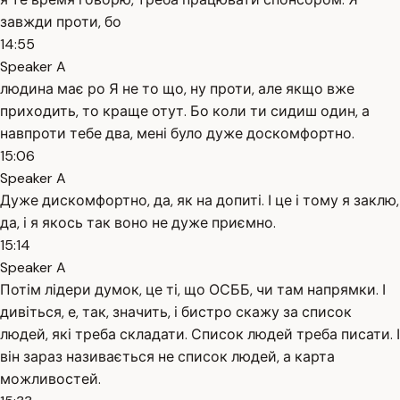
завжди проти, бо
14:55
Speaker A
людина має ро Я не то що, ну проти, але якщо вже
приходить, то краще отут. Бо коли ти сидиш один, а
навпроти тебе два, мені було дуже доскомфортно.
15:06
Speaker A
Дуже дискомфортно, да, як на допиті. І це і тому я заклю,
да, і я якось так воно не дуже приємно.
15:14
Speaker A
Потім лідери думок, це ті, що ОСББ, чи там напрямки. І
дивіться, е, так, значить, і бистро скажу за список
людей, які треба складати. Список людей треба писати. І
він зараз називається не список людей, а карта
можливостей.