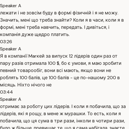
Speaker A
лежати і не зовсім буду в формі фізичній і я не можу.
Значить, мені що треба знайти? Коли я в часи, коли я в
формі, мені треба навчить, передать. І дивіться, і
компанія дуже щедро платить.
03:26
Speaker A
Я в компанії Marкей за випуск 12 лідерів один раз от
пару разів отримала 100 $, бо є умови, я маю зробити
певний товарообіг, вони всі мають, якщо вони не
роблять 100 балів, це 100 балів - це по-нашому 200 в
місяць. Ніхто нічого не
03:44
Speaker A
отримає за роботу цих лідерів. І коли я побачила, що за
лідерів, які я рощу, в мене ж мурашки. То есть, коли я
побачила, що ця сума в три рази, інколи в чотири рази,
було ж більше, превишає те, що я сама набігала, знаєте,