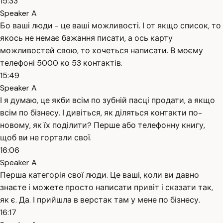
15:33
Speaker A
Бо ваші люди - це ваші можливості. І от якщо список, то
якось не немає бажання писати, а ось карту
можливостей свою, то хочеться написати. В моєму
телефоні 5000 ко 53 контактів.
15:49
Speaker A
І я думаю, це якби всім по зубній пасці продати, а якщо
всім по бізнесу. І дивіться, як діляться контакти по-
новому, як їх поділити? Перше або телефонну книгу,
щоб ви не гортали свої.
16:06
Speaker A
Перша категорія свої люди. Це ваші, коли ви давно
знаєте і можете просто написати привіт і сказати так,
як є. Да. І прийшла в верстак там у мене по бізнесу.
16:17