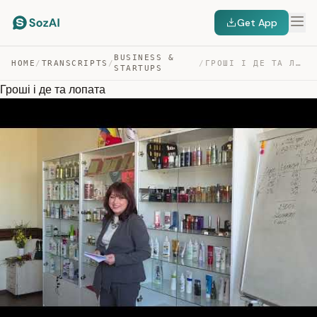
Get App
BUSINESS &
HOME
/
TRANSCRIPTS
/
/
ГРОШІ І ДЕ ТА ЛОПАТА — TRANSCRIPT
STARTUPS
Гроші і де та лопата