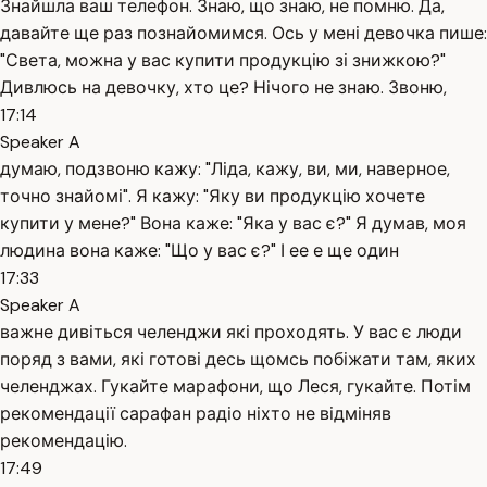
Знайшла ваш телефон. Знаю, що знаю, не помню. Да,
давайте ще раз познайомимся. Ось у мені девочка пише:
"Света, можна у вас купити продукцію зі знижкою?"
Дивлюсь на девочку, хто це? Нічого не знаю. Звоню,
17:14
Speaker A
думаю, подзвоню кажу: "Ліда, кажу, ви, ми, наверное,
точно знайомі". Я кажу: "Яку ви продукцію хочете
купити у мене?" Вона каже: "Яка у вас є?" Я думав, моя
людина вона каже: "Що у вас є?" І ее е ще один
17:33
Speaker A
важне дивіться челенджи які проходять. У вас є люди
поряд з вами, які готові десь щомсь побіжати там, яких
челенджах. Гукайте марафони, що Леся, гукайте. Потім
рекомендації сарафан радіо ніхто не відміняв
рекомендацію.
17:49