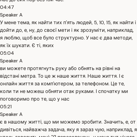
04:47
Speaker A
У мене тема, як найти тих п'ять людей, 5, 10, 15, як найти і
дойти до, е, ну, до своєї мети і як зрозуміти, наприклад,
я люблю, щоб все було структурно. У нас є два методи,
як їх шукати. Є ті, яких
05:04
Speaker A
ви можете протягнуть руку або обнять на рівні на
відстані метра. То це ж наше життя. Наше життя. І є
онлайн життя за комп'ютером, за телефоном. Це те,
коли ти не можеш обняти отак руками. І спочатку ми
поговоримо про те, що у нас
05:21
Speaker A
є в нашому житті, що ми можемо зробити. Значить, е, от
дивіться, найважча задача, яку я зараз чую, наприклад, я