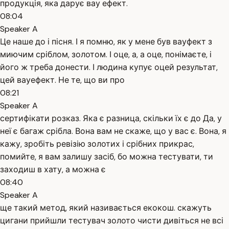
продукція, яка дарує вау ефект.
08:04
Speaker A
Це наше до і пісня. І я помню, як у мене був вауфект з
миючим сріблом, золотом. І оце, а, а оце, понімаєте, і
його ж треба донести. І людина купує оцей результат,
цей вауефект. Не те, що ви про
08:21
Speaker A
сертифікати розказ. Яка є разница, скільки їх є до Да, у
неї є багаж срібла. Вона вам не скаже, що у вас є. Вона, я
кажу, зробіть ревізію золотих і срібних прикрас,
помийте, я вам залишу засіб, бо можна тестувати, ти
заходиш в хату, а можна є
08:40
Speaker A
ще такий метод, який називається екокош. скажуть
цигани прийшли тестувач золото чисти дивіться не всі