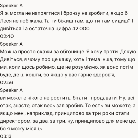
Speaker A
Я ж могла не напрягтися і бронзу не зробити, якщо б
Леся не побіжала. Та ти біжиш там, що ти там сидиш? І
дивіться і а остаточна цифра 42 000.
02:40
Speaker A
Можна просто скажи за обгонище. Я хочу проти. Дякую.
Дивіться, я чому про це кажу, хоть і тема інша, тому що
ми, коли щось робимо, ще не розуміємо, як воно потім
буде, де ці кошти, бо якщо у вас гарне здоров'я,
02:56
Speaker A
ви можете нікого не ростить, бігати і продавати. Ну, всі
отак, знаєте, отак весь зал зробив. То есть ви можете, а
якщо мені, наприклад, принципово за три роки стати
директором, за два, за три, ну, принципово для мене це,
бо я можу місяць
03:13