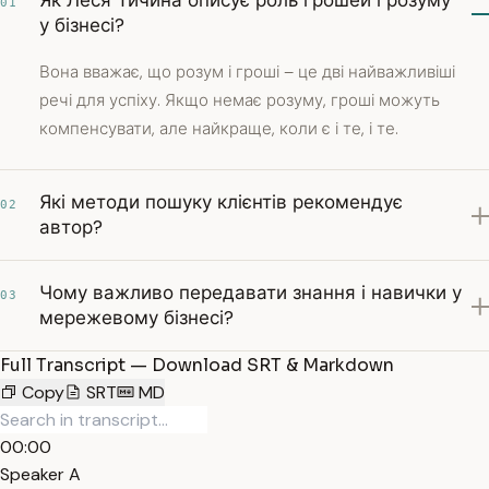
Як Леся Тичина описує роль грошей і розуму
01
у бізнесі?
Вона вважає, що розум і гроші – це дві найважливіші
речі для успіху. Якщо немає розуму, гроші можуть
компенсувати, але найкраще, коли є і те, і те.
Які методи пошуку клієнтів рекомендує
02
автор?
Чому важливо передавати знання і навички у
03
мережевому бізнесі?
Full Transcript — Download SRT & Markdown
Copy
SRT
MD
00:00
Speaker A