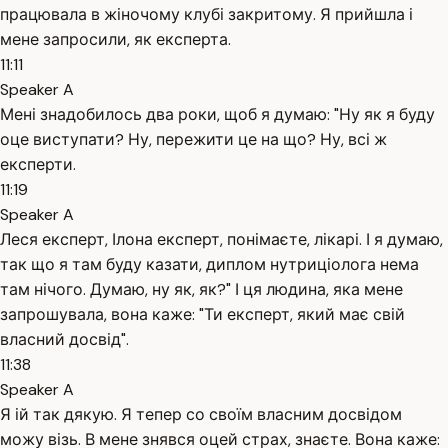
працювала в жіночому клубі закритому. Я прийшла і
мене запросили, як експерта.
11:11
Speaker A
Мені знадобилось два роки, щоб я думаю: "Ну як я буду
оце виступати? Ну, пережити це на що? Ну, всі ж
експерти.
11:19
Speaker A
Леся експерт, Ілона експерт, понімаєте, лікарі. І я думаю,
так що я там буду казати, диплом нутриціолога нема
там нічого. Думаю, ну як, як?" І ця людина, яка мене
запрошувала, вона каже: "Ти експерт, який має свій
власний досвід".
11:38
Speaker A
Я ій так дякую. Я тепер со своїм власним досвідом
можу візь. В мене знявся оцей страх, знаєте. Вона каже: