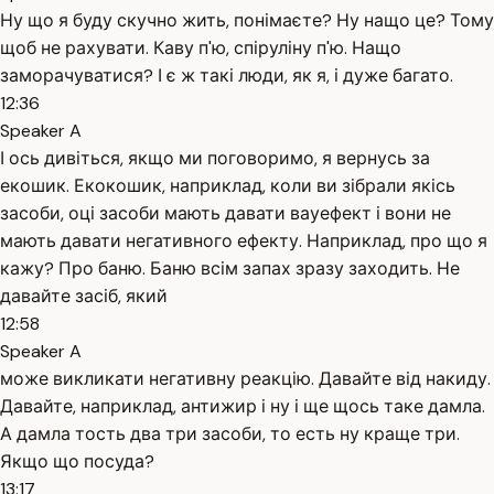
Ну що я буду скучно жить, понімаєте? Ну нащо це? Тому
щоб не рахувати. Каву п'ю, спіруліну п'ю. Нащо
заморачуватися? І є ж такі люди, як я, і дуже багато.
12:36
Speaker A
І ось дивіться, якщо ми поговоримо, я вернусь за
екошик. Екокошик, наприклад, коли ви зібрали якісь
засоби, оці засоби мають давати вауефект і вони не
мають давати негативного ефекту. Наприклад, про що я
кажу? Про баню. Баню всім запах зразу заходить. Не
давайте засіб, який
12:58
Speaker A
може викликати негативну реакцію. Давайте від накиду.
Давайте, наприклад, антижир і ну і ще щось таке дамла.
А дамла тость два три засоби, то есть ну краще три.
Якщо що посуда?
13:17