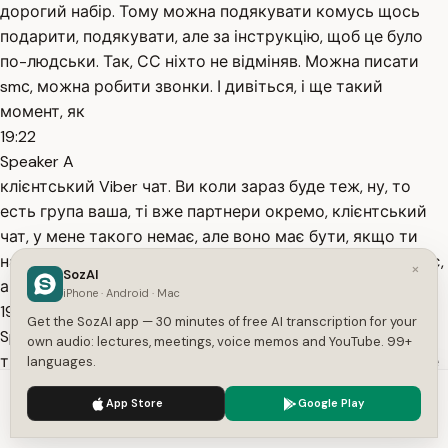
дорогий набір. Тому можна подякувати комусь щось
подарити, подякувати, але за інструкцію, щоб це було
по-людськи. Так, СС ніхто не відміняв. Можна писати
smс, можна робити звонки. І дивіться, і ще такий
момент, як
19:22
Speaker A
клієнтський Viber чат. Ви коли зараз буде теж, ну, то
есть група ваша, ті вже партнери окремо, клієнтський
чат, у мене такого немає, але воно має бути, якщо ти
находишся в статі пошуку людей, не розвитку цих, що є,
×
SozAI
а в пошуку. І коли
iPhone · Android · Mac
19:38
Get the SozAI app — 30 minutes of free AI transcription for your
Speaker A
own audio: lectures, meetings, voice memos and YouTube. 99+
ти шукаєш клієнтів активно, ти куди їх добавиш, щоб не
languages.
загубилися? Або група у вас Telegram є, або група де, ну,
We use cookies to enhance your experience.
Privacy Policy
App Store
Google Play
куди приєднати її. Ви ж не можете все время дзвонить
Accept
Settings
одному, одній людині, щось розказувати. Її треба