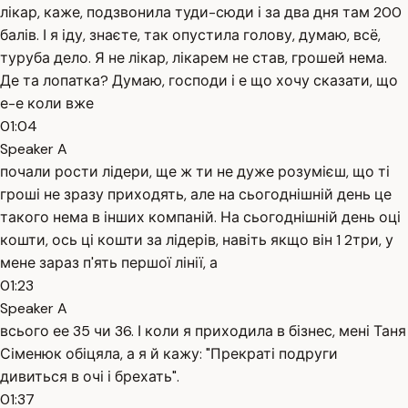
лікар, каже, подзвонила туди-сюди і за два дня там 200
балів. І я іду, знаєте, так опустила голову, думаю, всё,
туруба дело. Я не лікар, лікарем не став, грошей нема.
Де та лопатка? Думаю, господи і е що хочу сказати, що
е-е коли вже
01:04
Speaker A
почали рости лідери, ще ж ти не дуже розумієш, що ті
гроші не зразу приходять, але на сьогоднішній день це
такого нема в інших компаній. На сьогоднішній день оці
кошти, ось ці кошти за лідерів, навіть якщо він 1 2три, у
мене зараз п'ять першої лінії, а
01:23
Speaker A
всього ее 35 чи 36. І коли я приходила в бізнес, мені Таня
Сіменюк обіцяла, а я й кажу: "Прекраті подруги
дивиться в очі і брехать".
01:37