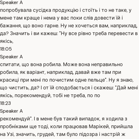
Speaker A
попробувала сусідка продукцію і стоїть і то не таке, у
мене там краще і нема у вас поки слів довести їй і
бажання, що воно гарне. Ну не хочеться вам, наприклад,
да? Значить і ви кажеш: "Ну все рівно треба перевести в
якісь,
18:05
Speaker A
спитати, що вона робила. Може вона неправильно
робила, як варіант, наприклад, давай вже там при
красиці при мені по почистим одне пельце". Ну я знаю,
що чистить, да? І от їй сподобається і скажеш: "Дай мені
якісь, порекомендуй, тобі не треба, по по
18:23
Speaker A
рекомендуй". І в мене був такий випадок, я ходила з
пробніками ще тоді, коли працював Марікей, прийшла
на Узі, значить, грудей, там було підозра і настрій ж