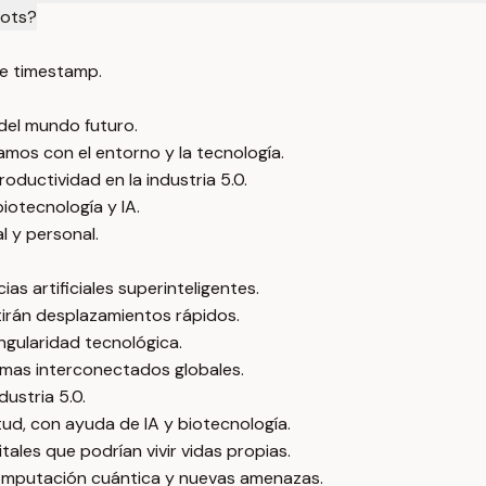
bots?
e timestamp.
n del mundo futuro.
amos con el entorno y la tecnología.
ductividad en la industria 5.0.
iotecnología y IA.
l y personal.
s artificiales superinteligentes.
irán desplazamientos rápidos.
ngularidad tecnológica.
emas interconectados globales.
ustria 5.0.
ntud, con ayuda de IA y biotecnología.
tales que podrían vivir vidas propias.
computación cuántica y nuevas amenazas.