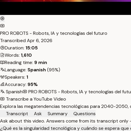
PRO ROBOTS - Robots, IA y tecnologías del futuro
Transcribed
Apr 6, 2026
Duration:
15:05
Words:
1,610
Reading time:
9 min
Language:
Spanish
(95%)
Speakers:
1
Accuracy:
95%
Spanish
PRO ROBOTS - Robots, IA y tecnologías del fut
Transcribe a YouTube Video
Explora las megatendencias tecnológicas para 2040-2050, des
Transcript
Ask
Summary
Questions
Ask about this video. Answers come from its transcript only
¿Qué es la singularidad tecnológica y cuándo se espera que