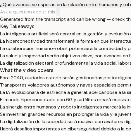
¿Qué avances se esperan en la relación entre humanos y ro
Generated from the transcript and can be wrong — check th
Key Takeaways
La inteligencia artificial será central en la gestión y evolució
La hiperconectividad transformará la forma en que interactu
La colaboración humano-robot potenciará la creatividad y pro
La salud y longevidad serán objetivos clave, con avances en b
La digitalización afectará profundamente la vida social, labora
What the video covers
Para 2040, ciudades estado serán gestionadas por inteligencia
Transportes voladores autónomos y naves espaciales permit
La IA evolucionará de estrecha a general, acercándose a la si
El mundo hiperconectado con 6G y satélites creará ecosist
La sinergia entre humanos y robots inteligentes marcará la ind
Se invertirán grandes recursos en prolongar la vida y la juve
La digitalización de la sociedad será masiva, con avatares digi
Habrá desafíos importantes en ciberseguridad debido a la 