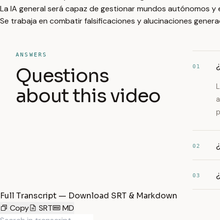
La IA general será capaz de gestionar mundos autónomos y 
Se trabaja en combatir falsificaciones y alucinaciones gener
ANSWERS
¿
01
Questions
L
about this video
a
p
02
03
Full Transcript — Download SRT & Markdown
Copy
SRT
MD