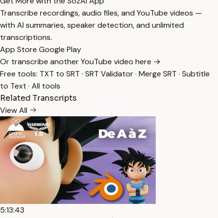
Get More with the SozAI App
Transcribe recordings, audio files, and YouTube videos —
with AI summaries, speaker detection, and unlimited
transcriptions.
App Store
Google Play
Or transcribe another YouTube video here →
Free tools:
TXT to SRT
·
SRT Validator
·
Merge SRT
·
Subtitle
to Text
·
All tools
Related Transcripts
View All
5:13:43