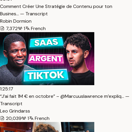
Comment Créer Une Stratégie de Contenu pour ton
Busines… — Transcript
Robin Dormion
7,372
1
French
1:25:17
“J’ai fait 1M € en octobre” – @Marcuuslawrence m’expliq… —
Transcript
Leo Grindarss
20,039
1
French