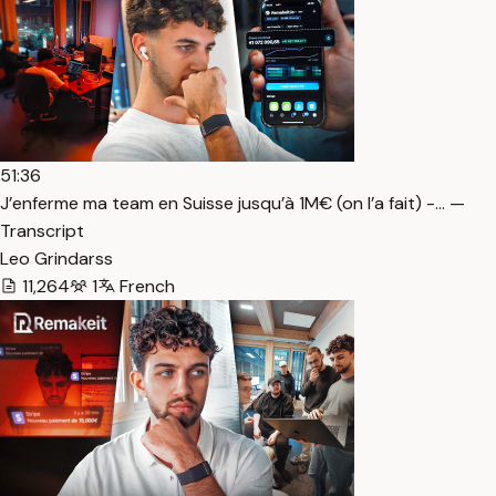
51:36
J’enferme ma team en Suisse jusqu’à 1M€ (on l’a fait) -… —
Transcript
Leo Grindarss
11,264
1
French