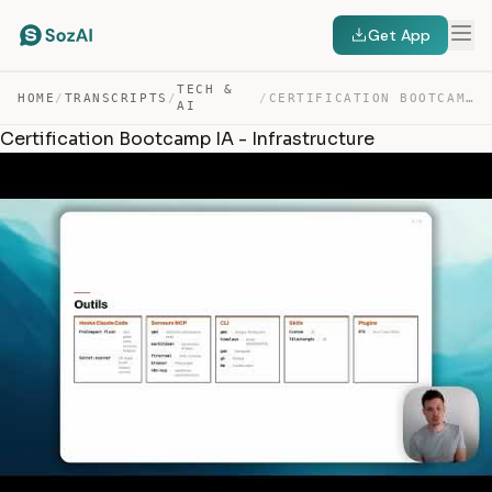
Get App
TECH &
HOME
/
TRANSCRIPTS
/
/
CERTIFICATION BOOTCAMP IA – INFRASTRUCTURE — TRANSCRIPT
AI
Certification Bootcamp IA - Infrastructure