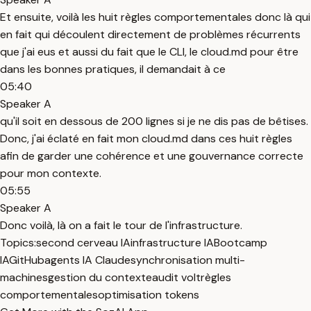
Et ensuite, voilà les huit règles comportementales donc là qui
en fait qui découlent directement de problèmes récurrents
que j'ai eus et aussi du fait que le CLI, le cloud.md pour être
dans les bonnes pratiques, il demandait à ce
05:40
Speaker A
qu'il soit en dessous de 200 lignes si je ne dis pas de bêtises.
Donc, j'ai éclaté en fait mon cloud.md dans ces huit règles
afin de garder une cohérence et une gouvernance correcte
pour mon contexte.
05:55
Speaker A
Donc voilà, là on a fait le tour de l'infrastructure.
Topics:
second cerveau IA
infrastructure IA
Bootcamp
IA
GitHub
agents IA Claude
synchronisation multi-
machines
gestion du contexte
audit volt
règles
comportementales
optimisation tokens