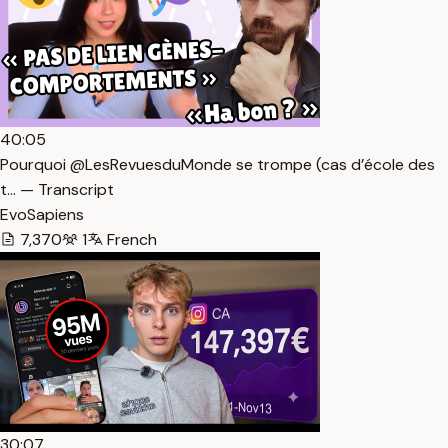
40:05
Pourquoi @LesRevuesduMonde se trompe (cas d’école des
t… — Transcript
EvoSapiens
7,370
1
French
30:07