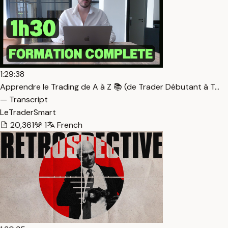
1:29:38
Apprendre le Trading de A à Z 📚 (de Trader Débutant à T…
— Transcript
LeTraderSmart
20,361
1
French