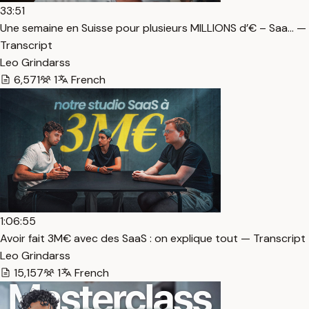
33:51
Une semaine en Suisse pour plusieurs MILLIONS d’€ – Saa… —
Transcript
Leo Grindarss
6,571
1
French
1:06:55
Avoir fait 3M€ avec des SaaS : on explique tout — Transcript
Leo Grindarss
15,157
1
French