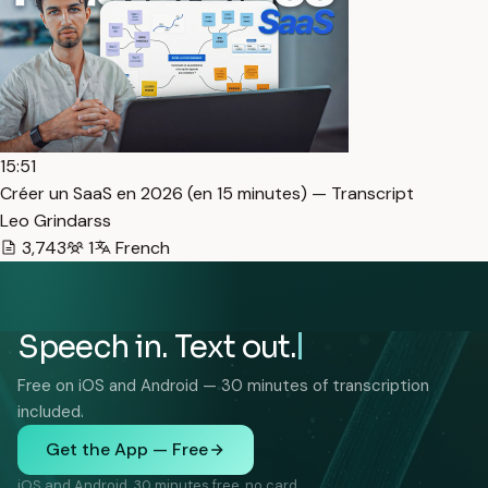
15:51
Créer un SaaS en 2026 (en 15 minutes) — Transcript
Leo Grindarss
3,743
1
French
Speech in. Text out.
Free on iOS and Android — 30 minutes of transcription
included.
Get the App — Free
iOS and Android. 30 minutes free, no card.