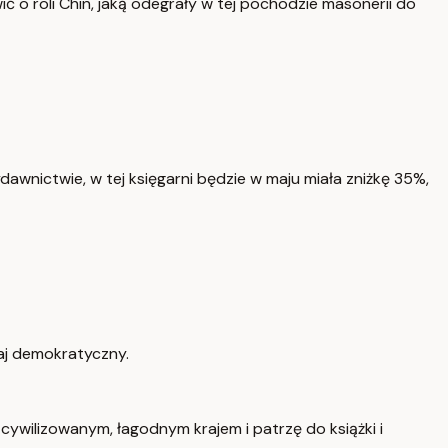
wić o roli Chin, jaką odegrały w tej pochodzie masonerii do
awnictwie, w tej księgarni będzie w maju miała zniżkę 35%,
raj demokratyczny.
 cywilizowanym, łagodnym krajem i patrzę do książki i