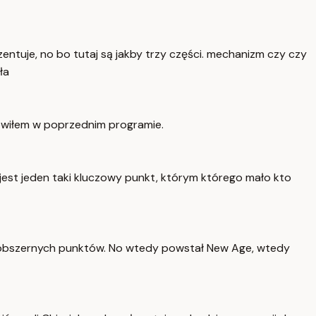
entuje, no bo tutaj są jakby trzy części. mechanizm czy czy
ła
 mówiłem w poprzednim programie.
 jest jeden taki kluczowy punkt, którym którego mało kto
9 10 obszernych punktów. No wtedy powstał New Age, wtedy