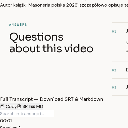
Autor książki 'Masoneria polska 2026' szczegółowo opisuje t
ANSWERS
01
Questions
M
about this video
p
D
02
J
03
Full Transcript — Download SRT & Markdown
Copy
SRT
MD
00:01
Speaker A