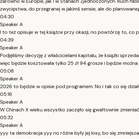
zarówno w Europie, jak i w Stanach Zjednoczonych. Ruch hibisów
zwycięstwa, do przegranej w jakimś sensie, ale do planowan
04:30
Speaker A
I to też opisuje w tej książce przy okazji, no powtórzę to, 
04:39
Speaker A
Podjęliśmy decyzję z właścicielami kapitalu, że książki sprz
więc będzie kosztowała tylko 25 zł 94 grosze i będzie można
05:08
Speaker A
2026 to będzie w opisie pod programem. No i tak co się dzia
05:16
Speaker A
W Chinach X wieku wszystko zaczęło się gwałtownie zmieniać.
05:32
Speaker A
yyy ta demokracja yyy no różne były jej losy, bo się zmniejsz