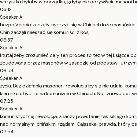
wszystko byłoby w porządku, gdyby nie oczywiście masoni b
06:12
Speaker A
bezpośrednio zaczęły tworzyć się w Chinach loże masańskie 
Chin zaczęli mieszać się komuniści z Rosji.
06:37
Speaker A
I tutaj żeby zrozumieć cały ten proces to też w tej książce o
zbudowana przez masonów w zasadzie od podstaw i utrzy
06:58
Speaker A
życiu. Bez działania masonerii rewolucja by się nie udała. k
kierunku utworzenia komunizmu w Chinach. No i znowu bez ws
07:25
Speaker A
komunistycznej rewolucja, znaczy powstanie tak silnego ko
nad normalnymi chińskimi rządami Cajszeka, prawda, który ost
07:54