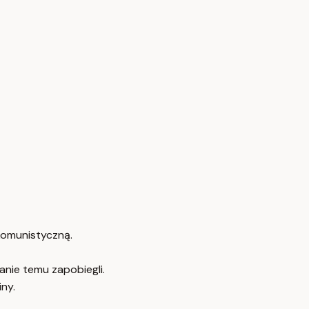
 komunistyczną.
nie temu zapobiegli.
ny.