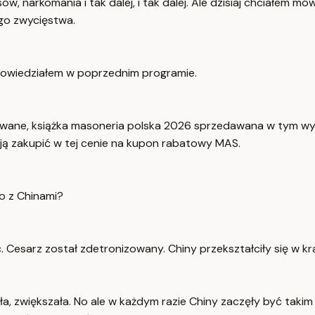
, narkomania i tak dalej, i tak dalej. Ale dzisiaj chciałem mó
ego zwycięstwa.
co powiedziałem w poprzednim programie.
edawane, książka masoneria polska 2026 sprzedawana w tym wyd
 ją zakupić w tej cenie na kupon rabatowy MAS.
ło z Chinami?
 Cesarz został zdetronizowany. Chiny przekształciły się w k
ała, zwiększała. No ale w każdym razie Chiny zaczęły być takim