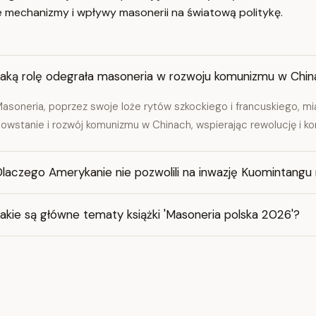
e mechanizmy i wpływy masonerii na światową politykę.
Jaką rolę odegrała masoneria w rozwoju komunizmu w Chi
asoneria, poprzez swoje loże rytów szkockiego i francuskiego, m
owstanie i rozwój komunizmu w Chinach, wspierając rewolucję i ko
laczego Amerykanie nie pozwolili na inwazję Kuomintangu 
akie są główne tematy książki 'Masoneria polska 2026'?