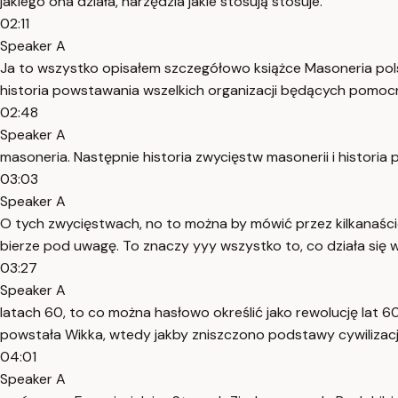
jakiego ona działa, narzędzia jakie stosują stosuje.
02:11
Speaker A
Ja to wszystko opisałem szczegółowo książce Masoneria polsk
historia powstawania wszelkich organizacji będących pomoc
02:48
Speaker A
masoneria. Następnie historia zwycięstw masonerii i histori
03:03
Speaker A
O tych zwycięstwach, no to można by mówić przez kilkanaście,
bierze pod uwagę. To znaczy yyy wszystko to, co działa się 
03:27
Speaker A
latach 60, to co można hasłowo określić jako rewolucję lat 
powstała Wikka, wtedy jakby zniszczono podstawy cywilizacji 
04:01
Speaker A