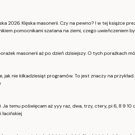
a 2026. Klęska masonerii. Czy na pewno? I w tej książce prez
nikiem pomocnikami szatana na ziemi, czego uwieńczeniem by
a porażek masonerii aż po dzień dzisiejszy. O tych porażkach
 jak nie kilkadziesiąt programów. To jest znaczy na przykład
w
60. Ja temu poświęcam aż yyy raz, dwa, trzy, ctery, pi 6, 8 
łacińskiej