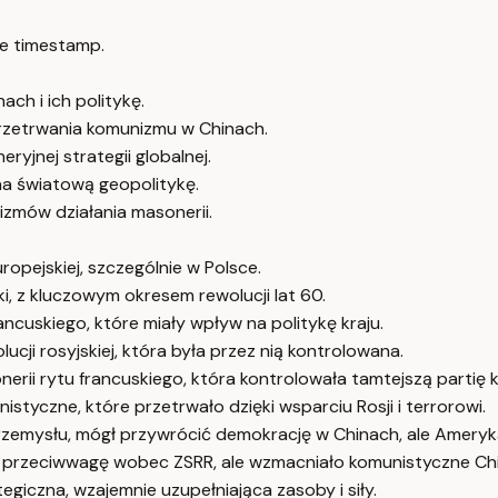
e timestamp.
ch i ich politykę.
przetrwania komunizmu w Chinach.
jnej strategii globalnej.
na światową geopolitykę.
izmów działania masonerii.
opejskiej, szczególnie w Polsce.
ki, z kluczowym okresem rewolucji lat 60.
ncuskiego, które miały wpływ na politykę kraju.
cji rosyjskiej, która była przez nią kontrolowana.
nerii rytu francuskiego, która kontrolowała tamtejszą partię
tyczne, które przetrwało dzięki wsparciu Rosji i terrorowi.
emysłu, mógł przywrócić demokrację w Chinach, ale Ameryka
u przeciwwagę wobec ZSRR, ale wzmacniało komunistyczne Chi
giczna, wzajemnie uzupełniająca zasoby i siły.