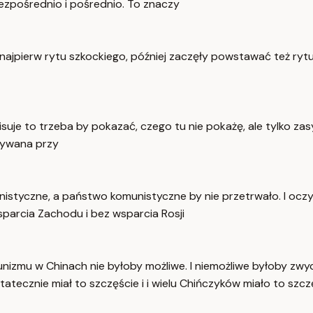
ezpośrednio i pośrednio. To znaczy
najpierw rytu szkockiego, później zaczęły powstawać też ryt
pisuje to trzeba by pokazać, czego tu nie pokażę, ale tylko za
mywana przy
omunistyczne, a państwo komunistyczne by nie przetrwało. I o
parcia Zachodu i bez wsparcia Rosji
munizmu w Chinach nie byłoby możliwe. I niemożliwe byłoby
atecznie miał to szczęście i i wielu Chińczyków miało to szcz