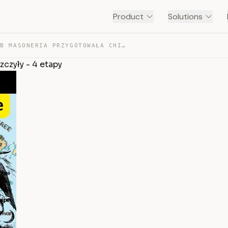
Product
Solutions
W JAKI SPOSÓB MASONERIA PRZYGOTOWAŁA CHINY, BY NAS NISZ… — TRANSCRIPT
czyły - 4 etapy