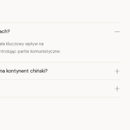
nach?
iała kluczowy wpływ na
ntrolując partie komunistyczne.
na kontynent chiński?