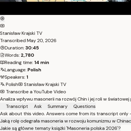
Stanisław Krajski TV
Transcribed
May 20, 2026
Duration:
30:45
Words:
2,780
Reading time:
14 min
Language:
Polish
Speakers:
1
Polish
Stanisław Krajski TV
Transcribe a YouTube Video
Analiza wpływu masonerii na rozwój Chin i jej roli w świato
Transcript
Ask
Summary
Questions
Ask about this video. Answers come from its transcript only
Jaką rolę odegrała masoneria w rozwoju komunizmu w China
Jakie są główne tematy książki 'Masoneria polska 2026'?