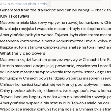
Generated from the transcript and can be wrong — check th
Key Takeaways
Masoneria miała kluczowy wpływ na rozwój komunizmu w China
Rewolucja rosyjska i wsparcie masonerii były niezbędne dla 
Amerykańska polityka wobec Tajwanu była elementem masonery
Masoneria kontrolowała partie komunistyczne i miała wpływ 
Książka autora stanowi kompleksową analizę historii i mechan
What the video covers
Masoneria rządzi światem poprzez wpływy w Chinach i Unii Eur
Historia masonerii obejmuje jej powstanie, zwycięstwa i poraż
W Chinach masoneria wprowadziła loże rytów szkockiego i fra
Komunizm w Chinach powstał dzięki wsparciu masonerii i rewolu
Chińscy komuniści kształcili się we Francji pod wpływem maso
Chiny przekształciły się z demokratycznego państwa w komunis
Tajwan, będący bogatym państwem po japońskim rozwoju prz
Amerykańskie wsparcie dla status quo Tajwanu miało na cel
Współpraca między komunistyczną Rosją a Chinami była strate