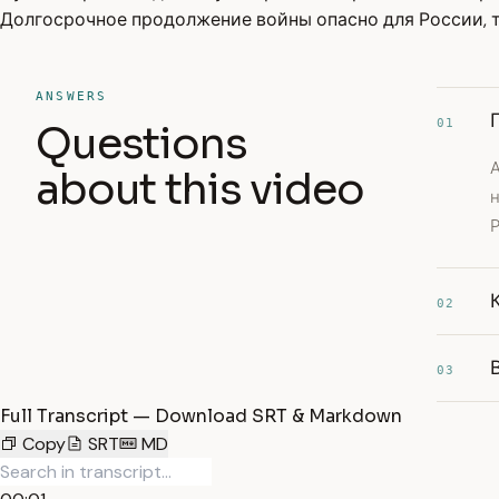
Долгосрочное продолжение войны опасно для России, т
ANSWERS
01
Questions
А
about this video
Р
02
03
Full Transcript — Download SRT & Markdown
Copy
SRT
MD