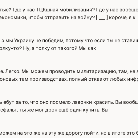
утые? Где у нас ТЦКшная мобилизация? Где у нас вообще 
ономики, чтобы отправить на войну? [ __ ] короче, я к
ве э мы Украину не победим, потому что если ты не став
лку-то? Ну, а толку от такого? Мы как
е. Легко. Мы можем проводить милитаризацию, там, не зн
новых там производствах, полный отказ от любых инфр
ть ебут за то, что оно посмело лавочки красить. Вы вооб
сфальт, ты же мог дрон ещё один купить. Вы
 можем на это же на эту же дорогу пойти, но в итоге это