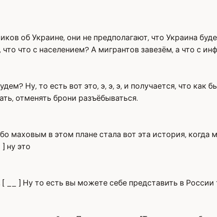
иков об Украине, они не предполагают, что Украина буд
 что что с населением? А мигрантов завезём, а что с и
м? Ну, то есть вот это, э, э, э, и получается, что как 
ть, отменять брони разъёбываться.
особо маховым в этом плане стала вот эта история, когд
] ну это
 [ __ ] Ну то есть вы можете себе представить в России