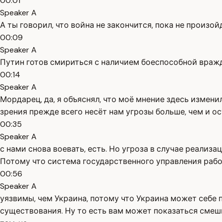
00:01
Speaker A
А ты говорил, что война не закончится, пока не произо
00:09
Speaker A
Путин готов смириться с наличием боеспособной вражд
00:14
Speaker A
Мордарец, да, я объяснял, что моё мнение здесь измени
зрения прежде всего несёт нам угрозы больше, чем и ост
00:35
Speaker A
с нами снова воевать, есть. Но угроза в случае реали
Потому что система государственного управления работ
00:56
Speaker A
уязвимы, чем Украина, потому что Украина может себе
существования. Ну то есть вам может показаться смешн