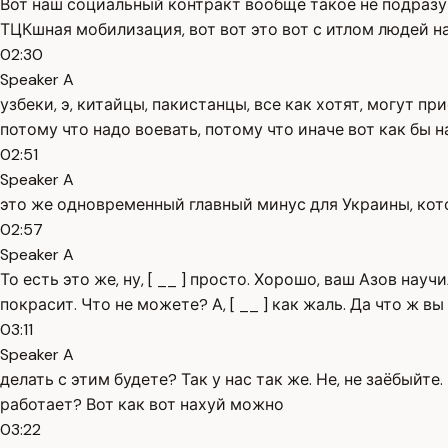
Вот наш социальный контракт вообще такое не подразум
ТЦКшная мобилизация, вот вот это вот с итлом людей на 
02:30
Speaker A
узбеки, э, китайцы, пакистанцы, все как хотят, могут п
потому что надо воевать, потому что иначе вот как бы 
02:51
Speaker A
это же одновременный главный минус для Украины, кот
02:57
Speaker A
То есть это же, ну, [ __ ] просто. Хорошо, ваш Азов нау
покрасит. Что не можете? А, [ __ ] как жаль. Да что ж вы
03:11
Speaker A
делать с этим будете? Так у нас так же. Не, не заёбыйте
работает? Вот как вот нахуй можно
03:22