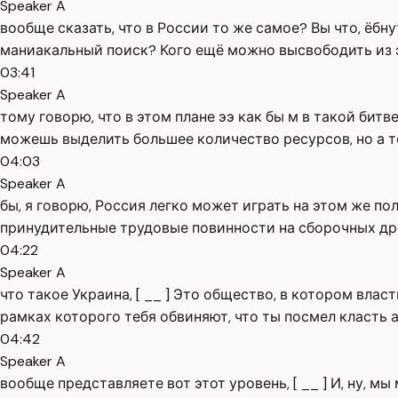
Speaker A
вообще сказать, что в России то же самое? Вы что, ёбн
маниакальный поиск? Кого ещё можно высвободить из эк
03:41
Speaker A
тому говорю, что в этом плане ээ как бы м в такой бит
можешь выделить большее количество ресурсов, но а то
04:03
Speaker A
бы, я говорю, Россия легко может играть на этом же пол
принудительные трудовые повинности на сборочных дро
04:22
Speaker A
что такое Украина, [ __ ] Это общество, в котором влас
рамках которого тебя обвиняют, что ты посмел класть а
04:42
Speaker A
вообще представляете вот этот уровень, [ __ ] И, ну, мы