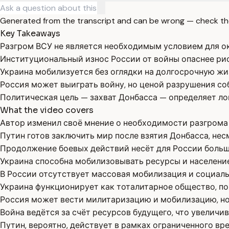
Generated from the transcript and can be wrong — check th
Key Takeaways
Разгром ВСУ не является необходимым условием для о
Институциональный износ России от войны опаснее ри
Украина мобилизуется без оглядки на долгосрочную жи
Россия может выиграть войну, но ценой разрушения со
Политическая цель — захват Донбасса — определяет ло
What the video covers
Автор изменил своё мнение о необходимости разгрома
Путин готов заключить мир после взятия Донбасса, не
Продолжение боевых действий несёт для России больш
Украина способна мобилизовывать ресурсы и население
В России отсутствует массовая мобилизация и социал
Украина функционирует как тоталитарное общество, по
Россия может вести милитаризацию и мобилизацию, но
Война ведётся за счёт ресурсов будущего, что увеличи
Путин, вероятно, действует в рамках ограниченного вр